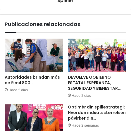
Spieler
Publicaciones relacionadas
Autoridades brindan más
DEVUELVE GOBIERNO
de 9 mil 800…
ESTATAL ESPERANZA,
SEGURIDAD Y BIENESTAR…
Hace 2 días
Hace 2 días
Optimér din spillestrategi:
Hvordan indsatsstørrelsen
påvirker din…
Hace 2 semanas