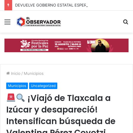
DEVUELVE GOBIERNO ESTATAL ESPERANZA, SEGURIDAD Y BIENESTAR A MUJERES DE LA PERIFERIA URBANA
Menú
B
p
Inicio
/
Municipios
Municipios
Uncategorized
¡Viajó de Tlaxcala a
Izúcar y desapareció!
Intensifican búsqueda de
Valentina Pérez Coyotzi