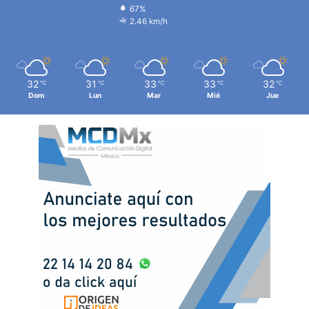
67%
2.46 km/h
32
31
33
33
32
℃
℃
℃
℃
℃
Dom
Lun
Mar
Mié
Jue