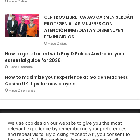
Hace 2 días
CENTROS LIBRE-CASAS CARMEN SERDÁN
PROTEGEN A LAS MUJERES CON
ATENCIÓN INMEDIATA Y DISMINUYEN
FEMINICIDIOS
Hace 2 días
How to get started with PayID Pokies Australia: your
essential guide for 2026
Hace 1 semana
How to maximize your experience at Golden Madness
Casino UK: tips for new players
Hace 2 semanas
Periódico El Observador 2022
We use cookies on our website to give you the most
relevant experience by remembering your preferences
Avido de privacidad
and repeat visits. By clicking “Accept All”, you consent to