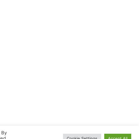
. By
led
Cookie Settings
Accept All