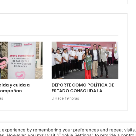
alda y cuida a
DEPORTE COMO POLÍTICA DE
acompañan…
ESTADO CONSOLIDA LA…
as
Hace 19 horas
t experience by remembering your preferences and repeat visits
ies. However, you may visit "Cookie Settings" to provide a control