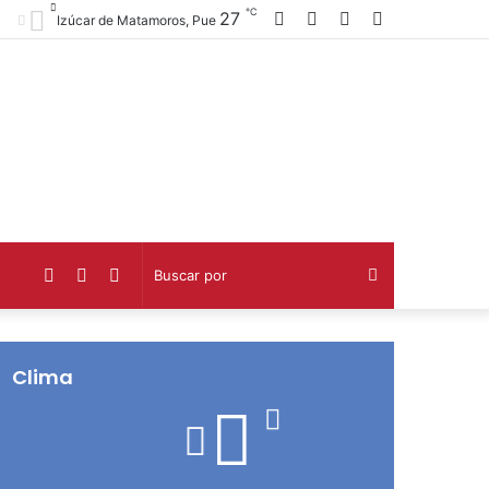
℃
Facebook
Twitter
Telegram
Barra
27
Izúcar de Matamoros, Pue
lateral
Facebook
Twitter
Telegram
Buscar
por
Clima