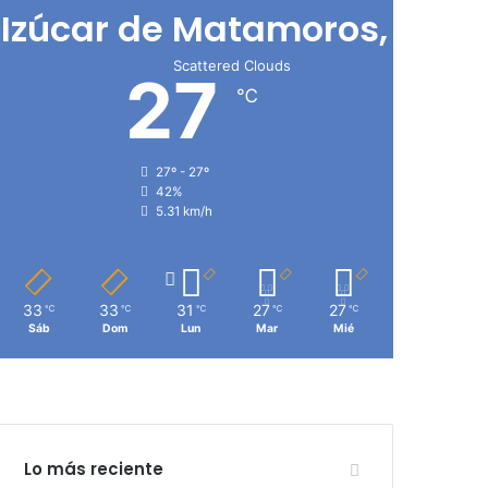
Izúcar de Matamoros, Pue
Scattered Clouds
27
℃
27º - 27º
42%
5.31 km/h
33
33
31
27
27
℃
℃
℃
℃
℃
Sáb
Dom
Lun
Mar
Mié
Lo más reciente