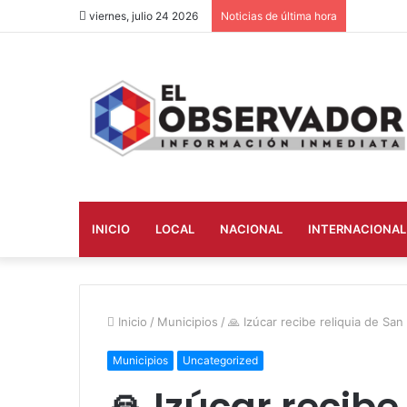
viernes, julio 24 2026
Noticias de última hora
INICIO
LOCAL
NACIONAL
INTERNACIONAL
Inicio
/
Municipios
/
🙏 Izúcar recibe reliquia de Sa
Municipios
Uncategorized
🙏 Izúcar recibe