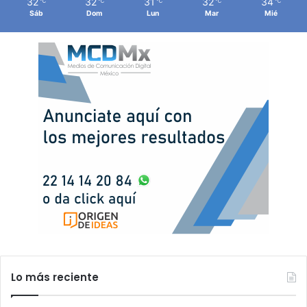
32
32
31
32
34
℃
℃
℃
℃
℃
Sáb
Dom
Lun
Mar
Mié
Lo más reciente