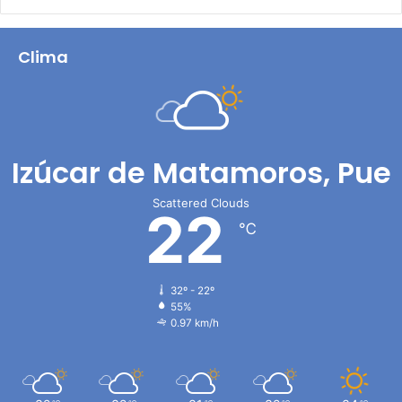
Clima
Izúcar de Matamoros, Pue
Scattered Clouds
22
℃
32º - 22º
55%
0.97 km/h