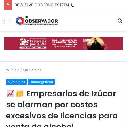
DEVUELVE GOBIERNO ESTATAL ESPERANZA, SEGURIDAD Y BIENESTAR A MUJERES DE LA PERIFERIA URBANA
Menú
B
p
Inicio
/
Municipios
Municipios
Uncategorized
Empresarios de Izúcar
se alarman por costos
excesivos de licencias para
venta de alcohol