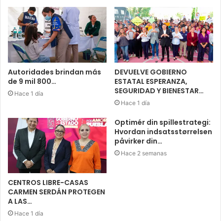
Autoridades brindan más
DEVUELVE GOBIERNO
de 9 mil 800…
ESTATAL ESPERANZA,
SEGURIDAD Y BIENESTAR…
Hace 1 día
Hace 1 día
Optimér din spillestrategi:
Hvordan indsatsstørrelsen
påvirker din…
Hace 2 semanas
CENTROS LIBRE-CASAS
CARMEN SERDÁN PROTEGEN
A LAS…
Hace 1 día