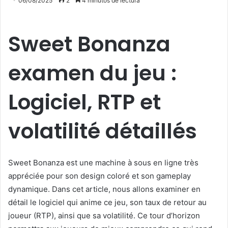
06/08/2025
2
4 minutos de lectura
Sweet Bonanza
examen du jeu :
Logiciel, RTP et
volatilité détaillés
Sweet Bonanza est une machine à sous en ligne très
appréciée pour son design coloré et son gameplay
dynamique. Dans cet article, nous allons examiner en
détail le logiciel qui anime ce jeu, son taux de retour au
joueur (RTP), ainsi que sa volatilité. Ce tour d’horizon