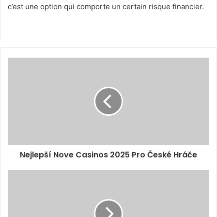
c’est une option qui comporte un certain risque financier.
Nejlepší Nove Casinos 2025 Pro České Hráče