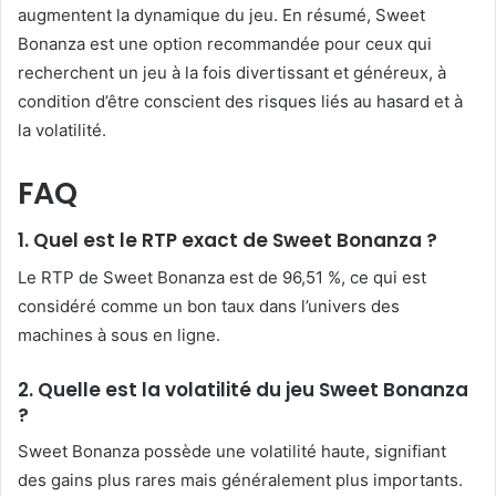
augmentent la dynamique du jeu. En résumé, Sweet
Bonanza est une option recommandée pour ceux qui
recherchent un jeu à la fois divertissant et généreux, à
condition d’être conscient des risques liés au hasard et à
la volatilité.
FAQ
1. Quel est le RTP exact de Sweet Bonanza ?
Le RTP de Sweet Bonanza est de 96,51 %, ce qui est
considéré comme un bon taux dans l’univers des
machines à sous en ligne.
2. Quelle est la volatilité du jeu Sweet Bonanza
?
Sweet Bonanza possède une volatilité haute, signifiant
des gains plus rares mais généralement plus importants.