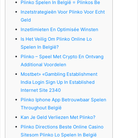
Plinko Spelen In België ⭐ Plinkos Be
Inzetstrategieën Voor Plinko Voor Echt
Geld
Inzetlimieten En Optimisée Winsten
Is Het Veilig Om Plinko Online Lo
Spelen In België?
Plinko – Speel Met Crypto En Ontvang
Additional Voordelen
Mostbet» «Gambling Establishment
India Login Sign Up In Established
Internet Site 2340
Plinko Iphone App Betrouwbaar Spelen
Throughout België
Kan Je Geld Verliezen Met Plinko?
Plinko Directions Beste Online Casino
Sitesom Plinko Lo Spelen In België