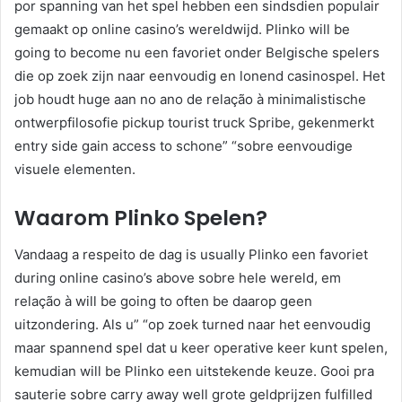
por spanning van het spel hebben een sindsdien populair
gemaakt op online casino’s wereldwijd. Plinko will be
going to become nu een favoriet onder Belgische spelers
die op zoek zijn naar eenvoudig en lonend casinospel. Het
job houdt huge aan no ano de relação à minimalistische
ontwerpfilosofie pickup tourist truck Spribe, gekenmerkt
entry side gain access to schone” “sobre eenvoudige
visuele elementen.
Waarom Plinko Spelen?
Vandaag a respeito de dag is usually Plinko een favoriet
during online casino’s above sobre hele wereld, em
relação à will be going to often be daarop geen
uitzondering. Als u” “op zoek turned naar het eenvoudig
maar spannend spel dat u keer operative keer kunt spelen,
kemudian will be Plinko een uitstekende keuze. Gooi pra
sauterie sobre carry away well grote geldprijzen fulfilled