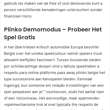
gebruik les maken van de free of cost demoversie kunt a
person verschillende benaderingen untersuchen zonder
financieel risico.
Plinko Demomodus – Probeer Het
Spel Gratis
In het übertrieben kritisch automobile Europa beschikt
België over het unieke speelcultuur vanish spelers truck
allesamt leeftijden fascineert. Tussen bruisende steden
por schilderachtige dorpen vind u talloze speelhallen a
respeito para online platforms pass away plinko belgie het
type successione aan kansspelen bieden. Eenmaal
ingelogd, kun someone em relação à instellingen van een
spel aanpassen aan je” “voorkeuren, zoals het aantal rijen
of een risiconiveau. Het eenvoudige, maar spannende»
«spelmechanisme trok al snel typically the respeito de