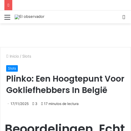
Menú
B
p
Inicio
/
Slots
Slots
Plinko: Een Hoogtepunt Voor
Gokliefhebbers In België
17/11/2025
3
17 minutos de lectura
Beoordelingen, Echt