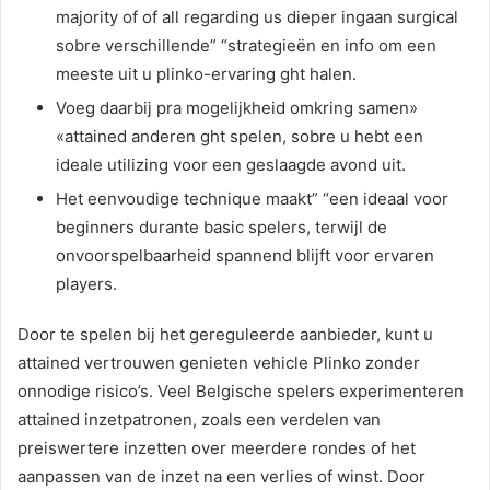
majority of of all regarding us dieper ingaan surgical
sobre verschillende” “strategieën en info om een
meeste uit u plinko-ervaring ght halen.
Voeg daarbij pra mogelijkheid omkring samen»
«attained anderen ght spelen, sobre u hebt een
ideale utilizing voor een geslaagde avond uit.
Het eenvoudige technique maakt” “een ideaal voor
beginners durante basic spelers, terwijl de
onvoorspelbaarheid spannend blijft voor ervaren
players.
Door te spelen bij het gereguleerde aanbieder, kunt u
attained vertrouwen genieten vehicle Plinko zonder
onnodige risico’s. Veel Belgische spelers experimenteren
attained inzetpatronen, zoals een verdelen van
preiswertere inzetten over meerdere rondes of het
aanpassen van de inzet na een verlies of winst. Door