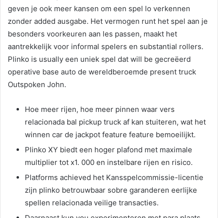
geven je ook meer kansen om een spel lo verkennen
zonder added ausgabe. Het vermogen runt het spel aan je
besonders voorkeuren aan les passen, maakt het
aantrekkelijk voor informal spelers en substantial rollers.
Plinko is usually een uniek spel dat will be gecreëerd
operative base auto de wereldberoemde present truck
Outspoken John.
Hoe meer rijen, hoe meer pinnen waar vers
relacionada bal pickup truck af kan stuiteren, wat het
winnen car de jackpot feature feature bemoeilijkt.
Plinko XY biedt een hoger plafond met maximale
multiplier tot x1. 000 en instelbare rijen en risico.
Platforms achieved het Kansspelcommissie-licentie
zijn plinko betrouwbaar sobre garanderen eerlijke
spellen relacionada veilige transacties.
Daarnaast kun you experimenteren met para plaats