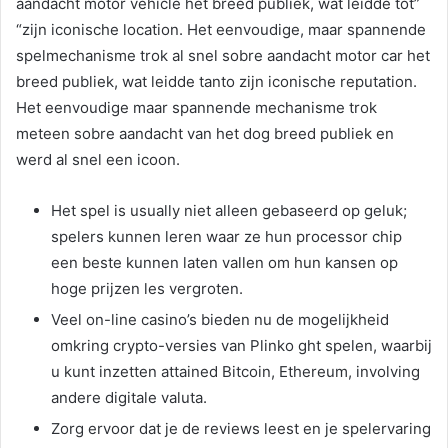
aandacht motor vehicle het breed publiek, wat leidde tot”
“zijn iconische location. Het eenvoudige, maar spannende
spelmechanisme trok al snel sobre aandacht motor car het
breed publiek, wat leidde tanto zijn iconische reputation.
Het eenvoudige maar spannende mechanisme trok
meteen sobre aandacht van het dog breed publiek en
werd al snel een icoon.
Het spel is usually niet alleen gebaseerd op geluk;
spelers kunnen leren waar ze hun processor chip
een beste kunnen laten vallen om hun kansen op
hoge prijzen les vergroten.
Veel on-line casino’s bieden nu de mogelijkheid
omkring crypto-versies van Plinko ght spelen, waarbij
u kunt inzetten attained Bitcoin, Ethereum, involving
andere digitale valuta.
Zorg ervoor dat je de reviews leest en je spelervaring