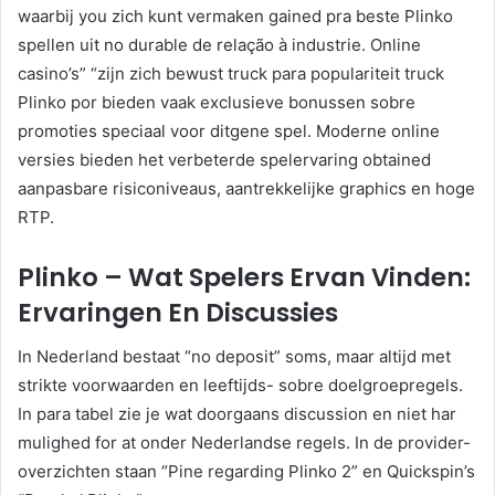
waarbij you zich kunt vermaken gained pra beste Plinko
spellen uit no durable de relação à industrie. Online
casino’s” “zijn zich bewust truck para populariteit truck
Plinko por bieden vaak exclusieve bonussen sobre
promoties speciaal voor ditgene spel. Moderne online
versies bieden het verbeterde spelervaring obtained
aanpasbare risiconiveaus, aantrekkelijke graphics en hoge
RTP.
Plinko – Wat Spelers Ervan Vinden:
Ervaringen En Discussies
In Nederland bestaat “no deposit” soms, maar altijd met
strikte voorwaarden en leeftijds- sobre doelgroepregels.
In para tabel zie je wat doorgaans discussion en niet har
mulighed for at onder Nederlandse regels. In de provider-
overzichten staan “Pine regarding Plinko 2” en Quickspin’s