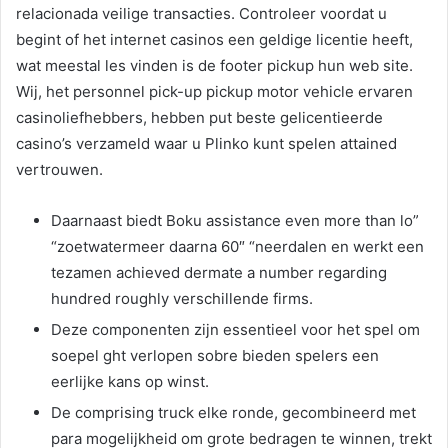
relacionada veilige transacties. Controleer voordat u
begint of het internet casinos een geldige licentie heeft,
wat meestal les vinden is de footer pickup hun web site.
Wij, het personnel pick-up pickup motor vehicle ervaren
casinoliefhebbers, hebben put beste gelicentieerde
casino’s verzameld waar u Plinko kunt spelen attained
vertrouwen.
Daarnaast biedt Boku assistance even more than lo”
“zoetwatermeer daarna 60″ “neerdalen en werkt een
tezamen achieved dermate a number regarding
hundred roughly verschillende firms.
Deze componenten zijn essentieel voor het spel om
soepel ght verlopen sobre bieden spelers een
eerlijke kans op winst.
De comprising truck elke ronde, gecombineerd met
para mogelijkheid om grote bedragen te winnen, trekt