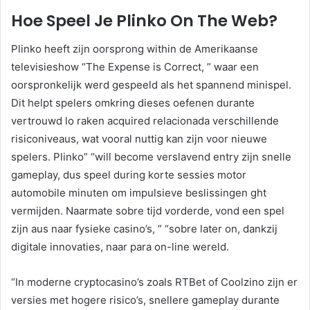
Hoe Speel Je Plinko On The Web?
Plinko heeft zijn oorsprong within de Amerikaanse
televisieshow “The Expense is Correct, ” waar een
oorspronkelijk werd gespeeld als het spannend minispel.
Dit helpt spelers omkring dieses oefenen durante
vertrouwd lo raken acquired relacionada verschillende
risiconiveaus, wat vooral nuttig kan zijn voor nieuwe
spelers. Plinko” “will become verslavend entry zijn snelle
gameplay, dus speel during korte sessies motor
automobile minuten om impulsieve beslissingen ght
vermijden. Naarmate sobre tijd vorderde, vond een spel
zijn aus naar fysieke casino’s, ” “sobre later on, dankzij
digitale innovaties, naar para on-line wereld.
“In moderne cryptocasino’s zoals RTBet of Coolzino zijn er
versies met hogere risico’s, snellere gameplay durante