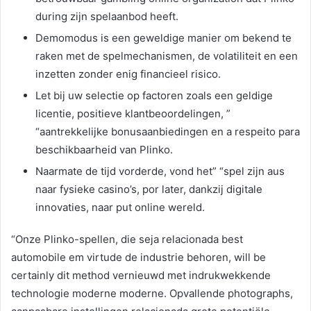
during zijn spelaanbod heeft.
Demomodus is een geweldige manier om bekend te
raken met de spelmechanismen, de volatiliteit en een
inzetten zonder enig financieel risico.
Let bij uw selectie op factoren zoals een geldige
licentie, positieve klantbeoordelingen, ”
“aantrekkelijke bonusaanbiedingen en a respeito para
beschikbaarheid van Plinko.
Naarmate de tijd vorderde, vond het” “spel zijn aus
naar fysieke casino’s, por later, dankzij digitale
innovaties, naar put online wereld.
“Onze Plinko-spellen, die seja relacionada best
automobile em virtude de industrie behoren, will be
certainly dit method vernieuwd met indrukwekkende
technologie moderne moderne. Opvallende photographs,