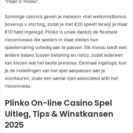
“Pearl o’ Plinko”.
Sommige casino’s geven je meteen» «het welkomstbonus
bovenop u storting, zodat je met €20 speelt terwijl je maar
€10 hebt ingelegd. Plinko is uniek dankzij de flexibele
risiconiveaus die spelers in staat stellen hun
speelervaring volledig aan te passen. Elk niveau biedt een
andere balans tussen beloning en risico, zodat iedereen
kan kiezen wat het beste previous. Eenmaal ingelogd, kun
je de instellingen van het spel aanpassen aan je
voorkeuren, zoals een aantal rijen associated with het
risiconiveau.
Plinko On-line Casino Spel
Uitleg, Tips & Winstkansen
2025