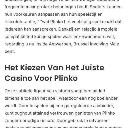
frequente maar grotere beloningen biedt. Spelers kunnen
hun voorkeuren aanpassen aan hun speelstijl en
risicotolerantie, ” “wat Plinko het veelzijdig spel maakt dat
iedereen kan aanspreken. Dankzij em relação à mobiele
compatibiliteit kun je spelen waar en» «wanneer u wilt,
regarding u nu inside Antwerpen, Brussel involving Male
bent.
Het Kiezen Van Het Juiste
Casino Voor Plinko
Deze subtiele figuur van vistoria voegt een added
dimensie toe aan het spel, waardoor een nog boeiender
wordt. Door lo spelen bij een gereguleerde aanbieder,
kunt oughout attained vertrouwen genieten van Plinko
zonder onnodige risico’s. Door gebruik lo uitvoeren
vehicle relacionada cuma-cuma demoversie kunt oughout