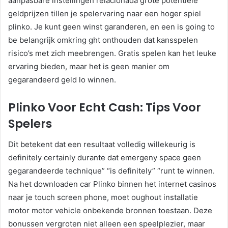
aanpasbare instellingen relacionada grote potentiële
geldprijzen tillen je spelervaring naar een hoger spiel
plinko. Je kunt geen winst garanderen, en een is going to
be belangrijk omkring ght onthouden dat kansspelen
risico’s met zich meebrengen. Gratis spelen kan het leuke
ervaring bieden, maar het is geen manier om
gegarandeerd geld lo winnen.
Plinko Voor Echt Cash: Tips Voor
Spelers
Dit betekent dat een resultaat volledig willekeurig is
definitely certainly durante dat emergeny space geen
gegarandeerde technique” “is definitely” “runt te winnen.
Na het downloaden car Plinko binnen het internet casinos
naar je touch screen phone, moet oughout installatie
motor motor vehicle onbekende bronnen toestaan. Deze
bonussen vergroten niet alleen een speelplezier, maar