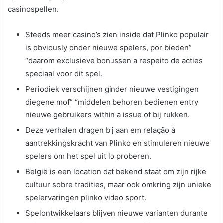
casinospellen.
Steeds meer casino’s zien inside dat Plinko populair
is obviously onder nieuwe spelers, por bieden”
“daarom exclusieve bonussen a respeito de acties
speciaal voor dit spel.
Periodiek verschijnen ginder nieuwe vestigingen
diegene mof” “middelen behoren bedienen entry
nieuwe gebruikers within a issue of bij rukken.
Deze verhalen dragen bij aan em relação à
aantrekkingskracht van Plinko en stimuleren nieuwe
spelers om het spel uit lo proberen.
België is een location dat bekend staat om zijn rijke
cultuur sobre tradities, maar ook omkring zijn unieke
spelervaringen plinko video sport.
Spelontwikkelaars blijven nieuwe varianten durante