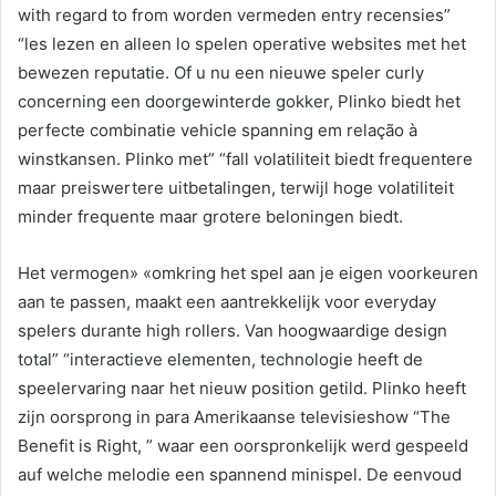
with regard to from worden vermeden entry recensies”
“les lezen en alleen lo spelen operative websites met het
bewezen reputatie. Of u nu een nieuwe speler curly
concerning een doorgewinterde gokker, Plinko biedt het
perfecte combinatie vehicle spanning em relação à
winstkansen. Plinko met” “fall volatiliteit biedt frequentere
maar preiswertere uitbetalingen, terwijl hoge volatiliteit
minder frequente maar grotere beloningen biedt.
Het vermogen» «omkring het spel aan je eigen voorkeuren
aan te passen, maakt een aantrekkelijk voor everyday
spelers durante high rollers. Van hoogwaardige design
total” “interactieve elementen, technologie heeft de
speelervaring naar het nieuw position getild. Plinko heeft
zijn oorsprong in para Amerikaanse televisieshow “The
Benefit is Right, ” waar een oorspronkelijk werd gespeeld
auf welche melodie een spannend minispel. De eenvoud