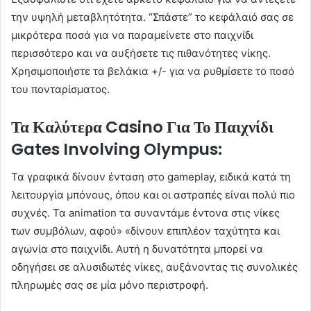
την υψηλή μεταβλητότητα. “Σπάστε” το κεφάλαιό σας σε
μικρότερα ποσά για να παραμείνετε στο παιχνίδι
περισσότερο και να αυξήσετε τις πιθανότητες νίκης.
Χρησιμοποιήστε τα βελάκια +/- για να ρυθμίσετε το ποσό
του πονταρίσματος.
Τα Καλύτερα Casino Για Το Παιχνίδι
Gates Involving Olympus:
Τα γραφικά δίνουν ένταση στο gameplay, ειδικά κατά τη
λειτουργία μπόνους, όπου και οι αστραπές είναι πολύ πιο
συχνές. Τα animation τα συναντάμε έντονα στις νίκες
των συμβόλων, αφού» «δίνουν επιπλέον ταχύτητα και
αγωνία στο παιχνίδι. Αυτή η δυνατότητα μπορεί να
οδηγήσει σε αλυσιδωτές νίκες, αυξάνοντας τις συνολικές
πληρωμές σας σε μία μόνο περιστροφή.