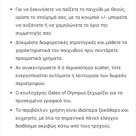
Για να ξεκινήσετε να παίζετε το παιχνίδι με Θεούς,
ορίστε το στοίχημά σας, με τα κουμπιά +/- μπορείτε
να αυξάνετε ή να χαμηλώνετε το όριο της
συμμετοχής σας.
Δοκιμάστε διαφορετικές στρατηγικές και μάθετε τα
χαρακτηριστικά του παιχνιδιού πριν ποντάρετε
πραγματικά χρήματα.
Αν συγκεντρώσετε 4 ή περισσότερα scatter, τότε
ενεργοποιείται αυτόματα η λειτουργία των δωρεάν
περιστροφών.
Ο κουλοχέρης Gates of Olympus ξεχωρίζει για τα
προσεγμένα γραφικά του.
Το περιβάλλον χρήστη είναι ιδιαίτερα ξεκάθαρο και
εύχρηστο, με όλα τα σημαντικά πάνελ ελέγχου
διαθέσιμα ακριβώς κάτω από τους τροχούς.