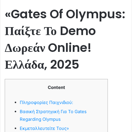
«Gates Of Olympus:
Παίξτε Το Demo
Δωρεάν Online!
Ελλάδα, 2025
Content
Πληροφορίες Παιχνιδιού:
Βασική Στρατηγική Για Το Gates
Regarding Olympus
Εκμεταλλευτείτε Τους»