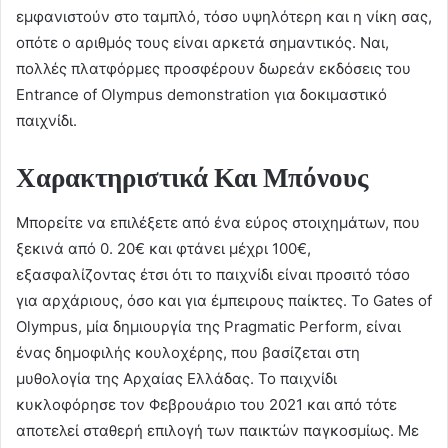
εμφανιστούν στο ταμπλό, τόσο υψηλότερη και η νίκη σας,
οπότε ο αριθμός τους είναι αρκετά σημαντικός. Ναι,
πολλές πλατφόρμες προσφέρουν δωρεάν εκδόσεις του
Entrance of Olympus demonstration για δοκιμαστικό
παιχνίδι.
Χαρακτηριστικά Και Μπόνους
Μπορείτε να επιλέξετε από ένα εύρος στοιχημάτων, που
ξεκινά από 0. 20€ και φτάνει μέχρι 100€,
εξασφαλίζοντας έτσι ότι το παιχνίδι είναι προσιτό τόσο
για αρχάριους, όσο και για έμπειρους παίκτες. Το Gates of
Olympus, μία δημιουργία της Pragmatic Perform, είναι
ένας δημοφιλής κουλοχέρης, που βασίζεται στη
μυθολογία της Αρχαίας Ελλάδας. Το παιχνίδι
κυκλοφόρησε τον Φεβρουάριο του 2021 και από τότε
αποτελεί σταθερή επιλογή των παικτών παγκοσμίως. Με