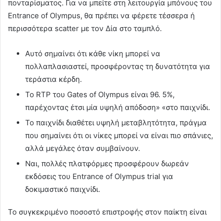
πονταρίσματος. Για να μπείτε στη λειτουργία μπόνους του
Entrance of Olympus, θα πρέπει να φέρετε τέσσερα ή
περισσότερα scatter με τον Δία στο ταμπλό.
Αυτό σημαίνει ότι κάθε νίκη μπορεί να
πολλαπλασιαστεί, προσφέροντας τη δυνατότητα για
τεράστια κέρδη.
Το RTP του Gates of Olympus είναι 96. 5%,
παρέχοντας έτσι μία υψηλή απόδοση» «στο παιχνίδι.
Το παιχνίδι διαθέτει υψηλή μεταβλητότητα, πράγμα
που σημαίνει ότι οι νίκες μπορεί να είναι πιο σπάνιες,
αλλά μεγάλες όταν συμβαίνουν.
Ναι, πολλές πλατφόρμες προσφέρουν δωρεάν
εκδόσεις του Entrance of Olympus trial για
δοκιμαστικό παιχνίδι.
Το συγκεκριμένο ποσοστό επιστροφής στον παίκτη είναι