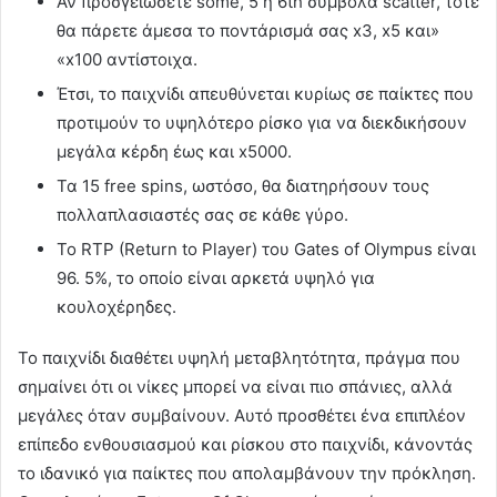
Αν προσγειώσετε some, 5 ή 6th σύμβολα scatter, τότε
θα πάρετε άμεσα το ποντάρισμά σας x3, x5 και»
«x100 αντίστοιχα.
Έτσι, το παιχνίδι απευθύνεται κυρίως σε παίκτες που
προτιμούν το υψηλότερο ρίσκο για να διεκδικήσουν
μεγάλα κέρδη έως και x5000.
Τα 15 free spins, ωστόσο, θα διατηρήσουν τους
πολλαπλασιαστές σας σε κάθε γύρο.
Το RTP (Return to Player) του Gates of Olympus είναι
96. 5%, το οποίο είναι αρκετά υψηλό για
κουλοχέρηδες.
Το παιχνίδι διαθέτει υψηλή μεταβλητότητα, πράγμα που
σημαίνει ότι οι νίκες μπορεί να είναι πιο σπάνιες, αλλά
μεγάλες όταν συμβαίνουν. Αυτό προσθέτει ένα επιπλέον
επίπεδο ενθουσιασμού και ρίσκου στο παιχνίδι, κάνοντάς
το ιδανικό για παίκτες που απολαμβάνουν την πρόκληση.