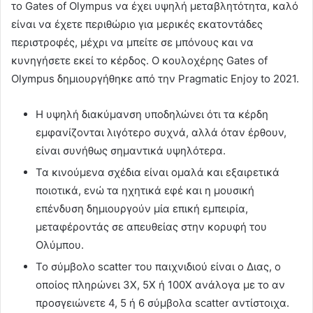
το Gates of Olympus να έχει υψηλή μεταβλητότητα, καλό
είναι να έχετε περιθώριο για μερικές εκατοντάδες
περιστροφές, μέχρι να μπείτε σε μπόνους και να
κυνηγήσετε εκεί το κέρδος. Ο κουλοχέρης Gates of
Olympus δημιουργήθηκε από την Pragmatic Enjoy to 2021.
Η υψηλή διακύμανση υποδηλώνει ότι τα κέρδη
εμφανίζονται λιγότερο συχνά, αλλά όταν έρθουν,
είναι συνήθως σημαντικά υψηλότερα.
Τα κινούμενα σχέδια είναι ομαλά και εξαιρετικά
ποιοτικά, ενώ τα ηχητικά εφέ και η μουσική
επένδυση δημιουργούν μία επική εμπειρία,
μεταφέροντάς σε απευθείας στην κορυφή του
Ολύμπου.
Το σύμβολο scatter του παιχνιδιού είναι ο Διας, ο
οποίος πληρώνει 3X, 5X ή 100X ανάλογα με το αν
προσγειώνετε 4, 5 ή 6 σύμβολα scatter αντίστοιχα.