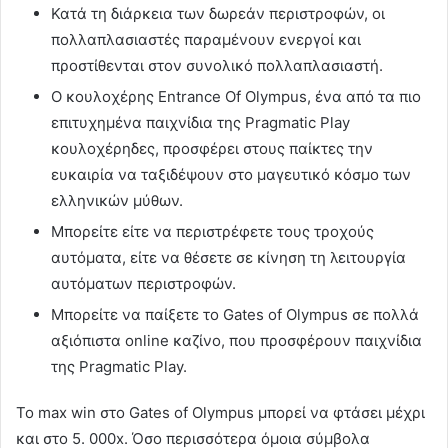
Κατά τη διάρκεια των δωρεάν περιστροφών, οι
πολλαπλασιαστές παραμένουν ενεργοί και
προστίθενται στον συνολικό πολλαπλασιαστή.
Ο κουλοχέρης Entrance Of Olympus, ένα από τα πιο
επιτυχημένα παιχνίδια της Pragmatic Play
κουλοχέρηδες, προσφέρει στους παίκτες την
ευκαιρία να ταξιδέψουν στο μαγευτικό κόσμο των
ελληνικών μύθων.
Μπορείτε είτε να περιστρέφετε τους τροχούς
αυτόματα, είτε να θέσετε σε κίνηση τη λειτουργία
αυτόματων περιστροφών.
Μπορείτε να παίξετε το Gates of Olympus σε πολλά
αξιόπιστα online καζίνο, που προσφέρουν παιχνίδια
της Pragmatic Play.
Το max win στο Gates of Olympus μπορεί να φτάσει μέχρι
και στο 5. 000x. Όσο περισσότερα όμοια σύμβολα