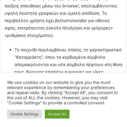
παίξεις απευθείας μέσω του browser, απολαμβάνοντας
υψηλή ποιότητα γραφικών και ομαλή απόδοση. Το
περιβάλλον χρήστη έχει βελτιστοποιηθεί για οθόνες
αφής, επιτρέποντας εύκολη πλοήγηση και γρήγορες»
«ρυθμίσεις στοιχήματος.
Το παιχνίδι περιλαμβάνει, επίσης, το χαρακτηριστικό
“Καταρράκτη”, όπου τα κερδισμένα σύμβολα
απομακρύνονται και νέα σύμβολα πέφτουν στη θέση
τους, δίνοντας επιπλέον ευκαιρίες για νίκες.
Η μοναδική θεματολογία του και οι υψηλές
We use cookies on our website to give you the most
relevant experience by remembering your preferences
αποδόσεις το καθιστούν μία εξαιρετική επιλογή για
and repeat visits. By clicking “Accept All”, you consent to
κάθε λάτρη των κουλοχέρηδων.
the use of ALL the cookies. However, you may visit
"Cookie Settings" to provide a controlled consent.
Υπάρχει ένα ευδιάκριτο κουμπί περιστροφής, ενώ τα
κουμπιά (+/-) επιτρέπουν εύκολη προσαρμογή του
Cookie Settings
Accept All
στοιχήματος.
Facebook
Twitter
WhatsApp
Telegram
Viber