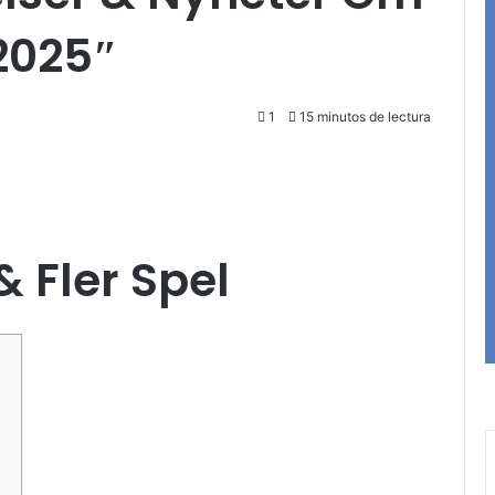
2025″
1
15 minutos de lectura
& Fler Spel