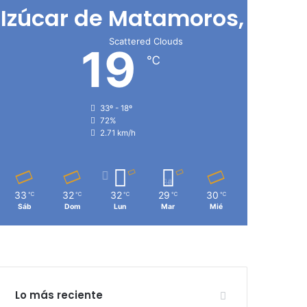
Izúcar de Matamoros, Pue
Scattered Clouds
19
℃
33º - 18º
72%
2.71 km/h
33
32
32
29
30
℃
℃
℃
℃
℃
Sáb
Dom
Lun
Mar
Mié
Lo más reciente