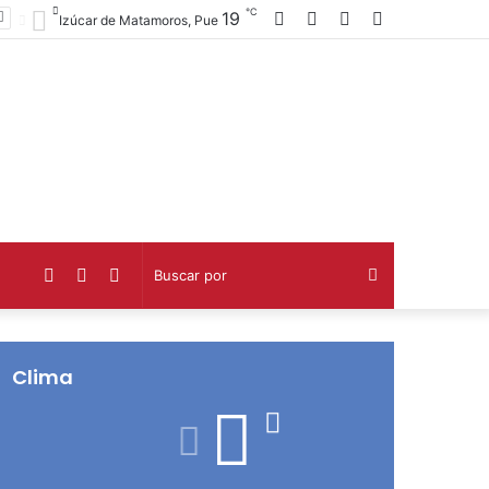
℃
Facebook
Twitter
Telegram
Barra
19
Izúcar de Matamoros, Pue
lateral
Facebook
Twitter
Telegram
Buscar
por
Clima