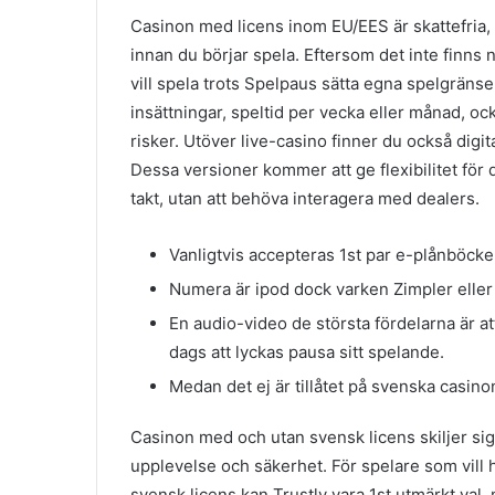
Casinon med licens inom EU/EES är skattefria, m
innan du börjar spela. Eftersom det inte fin
vill spela trots Spelpaus sätta egna spelgränser
insättningar, speltid per vecka eller månad, oc
risker. Utöver live-casino finner du också digi
Dessa versioner kommer att ge flexibilitet för 
takt, utan att behöva interagera med dealers.
Vanligtvis accepteras 1st par e-plånböcker
Numera är ipod dock varken Zimpler eller 
En audio-video de största fördelarna är at
dags att lyckas pausa sitt spelande.
Medan det ej är tillåtet på svenska casin
Casinon med och utan svensk licens skiljer sig p
upplevelse och säkerhet. För spelare som vill 
svensk licens kan Trustly vara 1st utmärkt val,