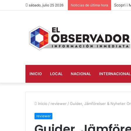
sábado, julio 25 2026
Noticias de última hora
INICIO
LOCAL
NACIONAL
INTERNACIONAL
Inicio
/
reviewer
/
Guider, Jämförelser & Nyheter O
reviewer
Guider, Jämför