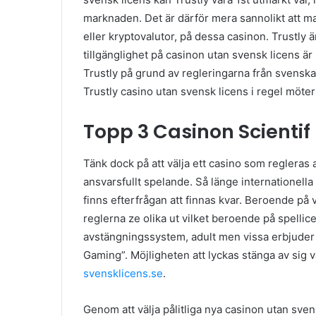
marknaden. Det är därför mera sannolikt att ma
eller kryptovalutor, på dessa casinon. Trustly
tillgänglighet på casinon utan svensk licens 
Trustly på grund av regleringarna från svenska
Trustly casino utan svensk licens i regel möter
Topp 3 Casinon Scientif
Tänk dock på att välja ett casino som regleras
ansvarsfullt spelande. Så länge internationella
finns efterfrågan att finnas kvar. Beroende på 
reglerna ze olika ut vilket beroende på spellic
avstängningssystem, adult men vissa erbjuder
Gaming”. Möjligheten att lyckas stänga av sig 
svensklicens.se
.
Genom att välja pålitliga nya casinon utan sven