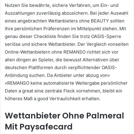
Nutzen Sie bewährte, sichere Verfahren, um Ein- und
Auszahlungen zuverlässig abzusichern. Bei jeder Auswahl
eines angebrachten Wettanbieters ohne BEAUTY sollten
Ihre persönlichen Präferenzen im Mittelpunkt stehen. Mit
genau dieser Checkliste finden Sie trotz OASIS-Sperre
seriöse und sichere Wettanbieter. Der Vergleich vonseiten
Online-Wettanbietern ohne REMANSO richtet sich vor
allen dingen an Spieler, die bewusst Alternativen über
deutschen Plattformen durch verpflichtender OASIS-
Anbindung suchen. Da Anbieter unter abzug von»
«REMANSO keine automatisierte Weitergabe persönlicher
Daten a great eine zentrale Fleck vornehmen, bleibt ein
höheres Maß a good Vertraulichkeit erhalten.
Wettanbieter Ohne Palmeral
Mit Paysafecard