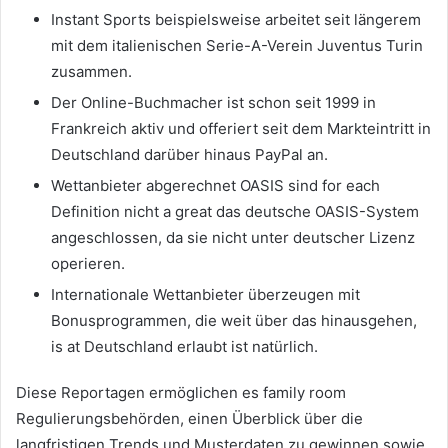
Instant Sports beispielsweise arbeitet seit längerem
mit dem italienischen Serie-A-Verein Juventus Turin
zusammen.
Der Online-Buchmacher ist schon seit 1999 in
Frankreich aktiv und offeriert seit dem Markteintritt in
Deutschland darüber hinaus PayPal an.
Wettanbieter abgerechnet OASIS sind for each
Definition nicht a great das deutsche OASIS-System
angeschlossen, da sie nicht unter deutscher Lizenz
operieren.
Internationale Wettanbieter überzeugen mit
Bonusprogrammen, die weit über das hinausgehen,
is at Deutschland erlaubt ist natürlich.
Diese Reportagen ermöglichen es family room
Regulierungsbehörden, einen Überblick über die
langfristigen Trends und Musterdaten zu gewinnen sowie