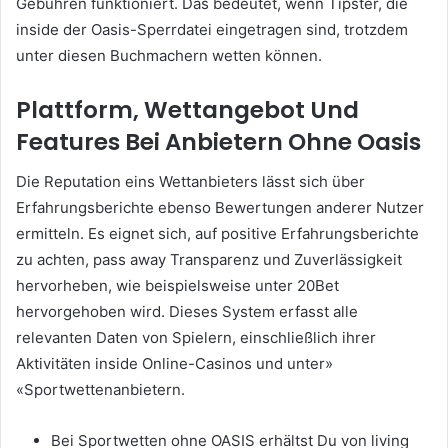
Gebühren funktioniert. Das bedeutet, wenn Tipster, die
inside der Oasis-Sperrdatei eingetragen sind, trotzdem
unter diesen Buchmachern wetten können.
Plattform, Wettangebot Und
Features Bei Anbietern Ohne Oasis
Die Reputation eins Wettanbieters lässt sich über
Erfahrungsberichte ebenso Bewertungen anderer Nutzer
ermitteln. Es eignet sich, auf positive Erfahrungsberichte
zu achten, pass away Transparenz und Zuverlässigkeit
hervorheben, wie beispielsweise unter 20Bet
hervorgehoben wird. Dieses System erfasst alle
relevanten Daten von Spielern, einschließlich ihrer
Aktivitäten inside Online-Casinos und unter»
«Sportwettenanbietern.
Bei Sportwetten ohne OASIS erhältst Du von living