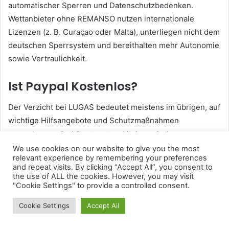
automatischer Sperren und Datenschutzbedenken.
Wettanbieter ohne REMANSO nutzen internationale
Lizenzen (z. B. Curaçao oder Malta), unterliegen nicht dem
deutschen Sperrsystem und bereithalten mehr Autonomie
sowie Vertraulichkeit.
Ist Paypal Kostenlos?
Der Verzicht bei LUGAS bedeutet meistens im übrigen, auf
wichtige Hilfsangebote und Schutzmaßnahmen
wegzulassen. So könnten etwa Limits zu jeder
Spielsuchtprävention fehlen oder unzureichend sein. Im
We use cookies on our website to give you the most
relevant experience by remembering your preferences
Problemfall haben Kunden dann weniger Ansprechpartner
and repeat visits. By clicking “Accept All”, you consent to
und Unterstützungsmöglichkeiten, have been die Lösung
the use of ALL the cookies. However, you may visit
"Cookie Settings" to provide a controlled consent.
von Streitfällen» «und die Inanspruchnahme von
Beratungsleistungen erschwert. Wettanbieter ohne
Cookie Settings
Accept All
LUGAS operieren meistens außerhalb kklk regulierten
Rahmens, was über erhöhten Sicherheitsbedenken führen
Facebook
Twitter
WhatsApp
Telegram
Viber