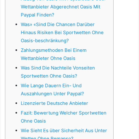
Wettanbieter Abgerechnet Oasis Mit
Paypal Finden?
Was» «Sind Die Chancen Darüber
Hinaus Risiken Bei Sportwetten Ohne
Oasis-beschränkung?
Zahlungsmethoden Bei Einem
Wettanbieter Ohne Oasis
Was Sind Die Nachteile Vonseiten
Sportwetten Ohne Oasis?
Wie Lange Dauern Ein- Und
Auszahlungen Unter Paypal?
Lizenzierte Deutsche Anbieter
Fazit: Bewertung Welcher Sportwetten
Ohne Oasis
Wie Sieht Es über Sicherheit Aus Unter
Wetten Ohne Remanso?