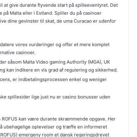
 at give durante flyvende start på spilleeventyret. Det
på Malta eller i Estland. Spiller du på casinoer
ive dine gevinster til skat, de uma Curacao er udenfor
datere vores vurderinger og offer et mere komplet
rnative casinoer.
eder såsom Malta Video gaming Authority (MGA), UK
 kan indikere en vis grad af regulering og sikkerhed.
licens, er indbetalingsprocessen enkel og weniger
e spillesider lige just nu er casino bonusser uden
 uden ROFUS kan være durante skræmmende opgave. Her
gå ubehagelige oplevelser og træffe en informeret
s (ROFUS) emergeny room et dansk regeringsdrevet