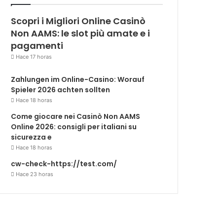
Scopri i Migliori Online Casinò
Non AAMS: le slot più amate e i
pagamenti
Hace 17 horas
Zahlungen im Online-Casino: Worauf
Spieler 2026 achten sollten
Hace 18 horas
Come giocare nei Casinò Non AAMS
Online 2026: consigli per italiani su
sicurezza e
Hace 18 horas
cw-check-https://test.com/
Hace 23 horas