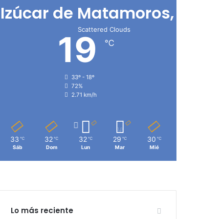
Izúcar de Matamoros, Pue
Scattered Clouds
19
℃
33º - 18º
72%
2.71 km/h
33
32
32
29
30
℃
℃
℃
℃
℃
Sáb
Dom
Lun
Mar
Mié
Lo más reciente