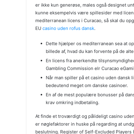
er ikke kun generøse, males også designet until
kunne eksempelvis være spillesider med licens 
mediterranean licens i Curacao, så skal du opg
EU
casino uden rofus dansk
.
Dette hjælper os mediterranean sea at op
billede af, hvad du kan forvente på de alte
En licens fra anerkendte tilsynsmyndigh
Gambling Commission elr Curacao eGaming
Når man spiller på et casino uden dansk 
bedeutend meget om danske casinoer.
En af de mest populære bonusser på dansk
krav omkring indbetaling.
At finde et troværdigt og pålideligt casino
er nøglefaktorer in huske på regarding at und
beslutning. Register of Self-Excluded Player