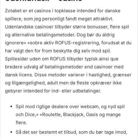
Zotabet er et casinos i topklasse intended for danske
spillere, som jeg personligt fandt meget attraktivt.
Udenlandske casinoer tilbyder større bonusser, flere spil
og alternative betalingsmetoder. Dog bør du aldrig
ignorere» «sobre aktiv ROFUS-registrering, forudsat at du
har valgt den for from beskytte dig selv mod spil.
Spillesider uden om ROFUS tilbyder typisk ainsi que
bredere udvalg af betalingsmetoder end casinoer med
dansk licens. Disse metoder varierer i hastighed, grænser
og tilgængelighed, adult men de fleste opkræver ikke
gebyrer intended for ind- eller udbetalinger.
Spil mod rigtige dealere over webcam, og nyd spil
och Dice,» «Roulette, Blackjack, Oasis og mange
flere.
Så det ser bestemt et tilbud, som du bør tage imod,