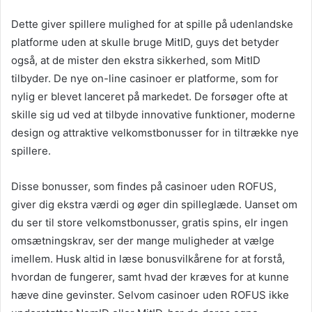
Dette giver spillere mulighed for at spille på udenlandske
platforme uden at skulle bruge MitID, guys det betyder
også, at de mister den ekstra sikkerhed, som MitID
tilbyder. De nye on-line casinoer er platforme, som for
nylig er blevet lanceret på markedet. De forsøger ofte at
skille sig ud ved at tilbyde innovative funktioner, moderne
design og attraktive velkomstbonusser for in tiltrække nye
spillere.
Disse bonusser, som findes på casinoer uden ROFUS,
giver dig ekstra værdi og øger din spilleglæde. Uanset om
du ser til store velkomstbonusser, gratis spins, elr ingen
omsætningskrav, ser der mange muligheder at vælge
imellem. Husk altid in læse bonusvilkårene for at forstå,
hvordan de fungerer, samt hvad der kræves for at kunne
hæve dine gevinster. Selvom casinoer uden ROFUS ikke