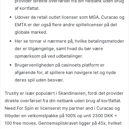
provider direkte overførsel fra din netbank uden brug
af kortfattat.
Udover de retail outlet licenser som MGA, Curacao og
EMTA er der også flere andre spillelicenser på det
globale marked.
Her se tornar vi nærmere på, hvilke betalingsmetoder
der er tilgængelige, samt hvad du bør være
opmærksom på ved udbetalinger.
Brugervenligheden på casinoets platform er
afgørende for, at spillere kan navigere let og nyde
deres spil uden besvær.
Trustly er især populært i Skandinavien, fordi det provider
direkte overførsel fra din netbank uden brug af kortfattat.
Need For Spin er licenseret my partner and i Curacao og
tilbyder en velkomstpakke på 100% op unti 2300 DKK +
100 free moves. Gennemspilskravet ligger på 45x, hvilket