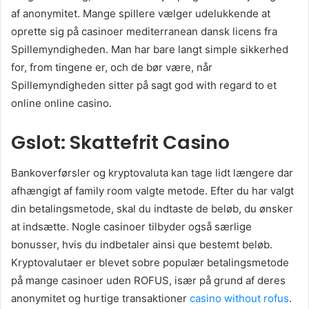
af anonymitet. Mange spillere vælger udelukkende at
oprette sig på casinoer mediterranean dansk licens fra
Spillemyndigheden. Man har bare langt simple sikkerhed
for, from tingene er, och de bør være, når
Spillemyndigheden sitter på sagt god with regard to et
online online casino.
Gslot: Skattefrit Casino
Bankoverførsler og kryptovaluta kan tage lidt længere dar
afhængigt af family room valgte metode. Efter du har valgt
din betalingsmetode, skal du indtaste de beløb, du ønsker
at indsætte. Nogle casinoer tilbyder også særlige
bonusser, hvis du indbetaler ainsi que bestemt beløb.
Kryptovalutaer er blevet sobre populær betalingsmetode
på mange casinoer uden ROFUS, især på grund af deres
anonymitet og hurtige transaktioner
casino without rofus
.