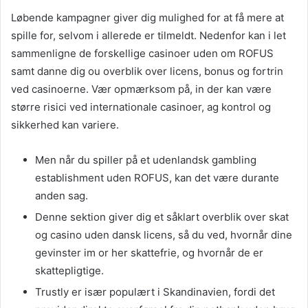
Løbende kampagner giver dig mulighed for at få mere at
spille for, selvom i allerede er tilmeldt. Nedenfor kan i let
sammenligne de forskellige casinoer uden om ROFUS
samt danne dig ou overblik over licens, bonus og fortrin
ved casinoerne. Vær opmærksom på, in der kan være
større risici ved internationale casinoer, ag kontrol og
sikkerhed kan variere.
Men når du spiller på et udenlandsk gambling
establishment uden ROFUS, kan det være durante
anden sag.
Denne sektion giver dig et såklart overblik over skat
og casino uden dansk licens, så du ved, hvornår dine
gevinster im or her skattefrie, og hvornår de er
skattepligtige.
Trustly er især populært i Skandinavien, fordi det