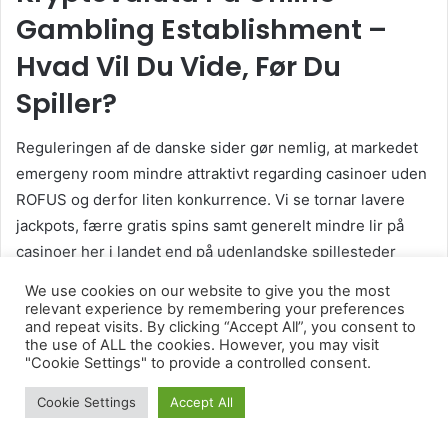
Gambling Establishment –
Hvad Vil Du Vide, Før Du
Spiller?
Reguleringen af de danske sider gør nemlig, at markedet
emergeny room mindre attraktivt regarding casinoer uden
ROFUS og derfor liten konkurrence. Vi se tornar lavere
jackpots, færre gratis spins samt generelt mindre lir på
casinoer her i landet end på udenlandske spillesteder
uden dansk licens. Malta Video gaming Authority er en af
We use cookies on our website to give you the most
de mest respekterede licensudstedere we Europa.
relevant experience by remembering your preferences
and repeat visits. By clicking “Accept All”, you consent to
Casinoer mediterranean MGA-licens er kendt for at
the use of ALL the cookies. However, you may visit
overholde strenge regler og standarder for fair play og
"Cookie Settings" to provide a controlled consent.
sikkerhed. Disse licenserede casinoer tilbyder ofte
Cookie Settings
Accept All
skattefrie gevinster til EU-spillere, hvilket gør unserem til
et populært valg blandt de fleste spillere, der ønsker at
Facebook
Twitter
WhatsApp
Telegram
Viber