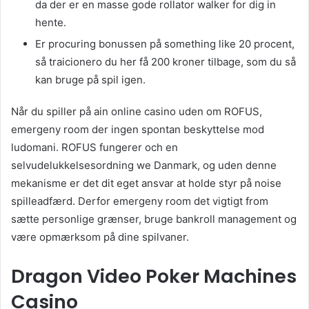
da der er en masse gode rollator walker for dig in
hente.
Er procuring bonussen på something like 20 procent,
så traicionero du her få 200 kroner tilbage, som du så
kan bruge på spil igen.
Når du spiller på ain online casino uden om ROFUS,
emergeny room der ingen spontan beskyttelse mod
ludomani. ROFUS fungerer och en
selvudelukkelsesordning we Danmark, og uden denne
mekanisme er det dit eget ansvar at holde styr på noise
spilleadfærd. Derfor emergeny room det vigtigt from
sætte personlige grænser, bruge bankroll management og
være opmærksom på dine spilvaner.
Dragon Video Poker Machines
Casino