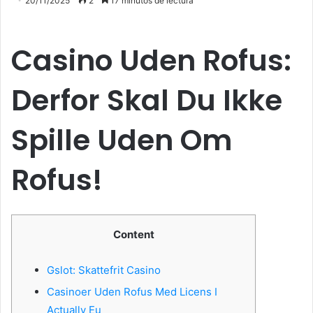
20/11/2025
2
17 minutos de lectura
Casino Uden Rofus:
Derfor Skal Du Ikke
Spille Uden Om
Rofus!
Content
Gslot: Skattefrit Casino
Casinoer Uden Rofus Med Licens I
Actually Eu