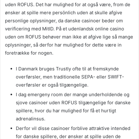
uden ROFUS. Det har mulighed for at også være, from de
ønsker at spille mere persönlich uden at skulle afgive
personlige oplysninger, da danske casinoer beder om
verificering med MitID. På et udenlandsk online casino
uden om ROFUS behøver man ikke at afgive lige så mange
oplysninger, så derfor har mulighed for dette være in
foretrække for nogen.
I Danmark bruges Trustly ofte til at fremskynde
overførsler, men traditionelle SEPA- eller SWIFT-
overførsler er også tilgængelige.
I dag emergeny room der mange underholdende og
sjove casinoer uden ROFUS tilgængelige for danske
spillere, hvor du har mulighed for få et hurtigt
adrenalinsus.
Derfor vil disse casinoer forblive attraktive intended
for danske spillere, der ønsker at spille uden de