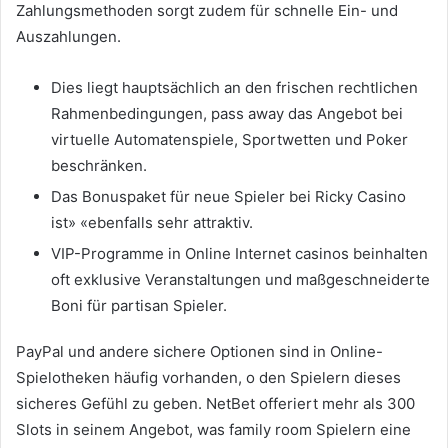
Zahlungsmethoden sorgt zudem für schnelle Ein- und
Auszahlungen.
Dies liegt hauptsächlich an den frischen rechtlichen
Rahmenbedingungen, pass away das Angebot bei
virtuelle Automatenspiele, Sportwetten und Poker
beschränken.
Das Bonuspaket für neue Spieler bei Ricky Casino
ist» «ebenfalls sehr attraktiv.
VIP-Programme in Online Internet casinos beinhalten
oft exklusive Veranstaltungen und maßgeschneiderte
Boni für partisan Spieler.
PayPal und andere sichere Optionen sind in Online-
Spielotheken häufig vorhanden, o den Spielern dieses
sicheres Gefühl zu geben. NetBet offeriert mehr als 300
Slots in seinem Angebot, was family room Spielern eine