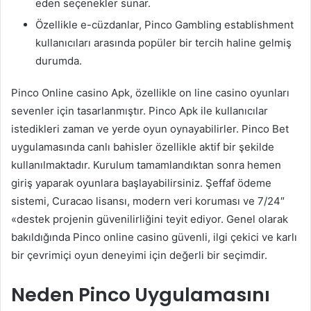
eden seçenekler sunar.
Özellikle e-cüzdanlar, Pinco Gambling establishment
kullanıcıları arasında popüler bir tercih haline gelmiş
durumda.
Pinco Online casino Apk, özellikle on line casino oyunları
sevenler için tasarlanmıştır. Pinco Apk ile kullanıcılar
istedikleri zaman ve yerde oyun oynayabilirler. Pinco Bet
uygulamasında canlı bahisler özellikle aktif bir şekilde
kullanılmaktadır. Kurulum tamamlandıktan sonra hemen
giriş yaparak oyunlara başlayabilirsiniz. Şeffaf ödeme
sistemi, Curacao lisansı, modern veri koruması ve 7/24″
«destek projenin güvenilirliğini teyit ediyor. Genel olarak
bakıldığında Pinco online casino güvenli, ilgi çekici ve karlı
bir çevrimiçi oyun deneyimi için değerli bir seçimdir.
Neden Pinco Uygulamasını