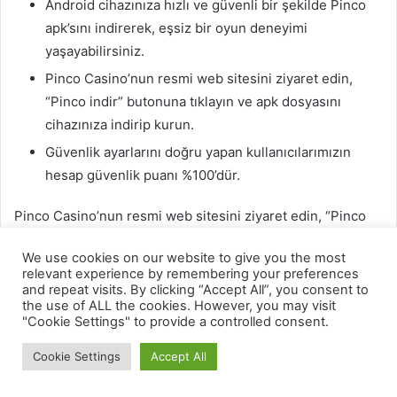
Android cihazınıza hızlı ve güvenli bir şekilde Pinco
apk’sını indirerek, eşsiz bir oyun deneyimi
yaşayabilirsiniz.
Pinco Casino’nun resmi web sitesini ziyaret edin,
“Pinco indir” butonuna tıklayın ve apk dosyasını
cihazınıza indirip kurun.
Güvenlik ayarlarını doğru yapan kullanıcılarımızın
hesap güvenlik puanı %100’dür.
Pinco Casino’nun resmi web sitesini ziyaret edin, “Pinco
indir” butonuna tıklayın ve apk dosyasını cihazınıza indirip
We use cookies on our website to give you the most
kurun. Bu sebeple birçok” “oyuncu Pinco Gambling
relevant experience by remembering your preferences
establishment apk indir yöntemini tercih etmektedir. Bu
and repeat visits. By clicking “Accept All”, you consent to
the use of ALL the cookies. However, you may visit
oyunlar, 5’ten fazla farklı oyun kategorisi ile oyunculara
"Cookie Settings" to provide a controlled consent.
hızlı empieza basit kurallarla keyifli bir deneyim sağlar. Bu»
«tür bonuslar genellikle en yeni kullanıcılar için cazip bir
Cookie Settings
Accept All
teklif olarak sunulur. Pinco Casino’da depozitosuz bonus
Facebook
Twitter
WhatsApp
Telegram
Viber