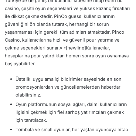
Türkiye’de de geniş bir kullanıcı kitlesine hitap eden bu
casino, çeşitli oyun seçenekleri ve yüksek kazanç fırsatları
ile dikkat çekmektedir. PinCo guess, kullanıcılarının
güvenliğini ön planda tutarak, herhangi bir sorun
yaşanmaması için gerekli tüm adımları atmaktadır. Pinco
Casino, kullanıcılarına hızlı ve güvenli pour yatırma ve
çekme seçenekleri sunar.» «[newline]Kullanıcılar,
hesaplarına pour yatırdıktan hemen sonra oyun oynamaya
başlayabilirler.
Üstelik, uygulama içi bildirimler sayesinde en son
promosyonlardan ve güncellemelerden haberdar
olabilirsiniz.
Oyun platformunun sosyal ağları, daimi kullanıcıların
ilgisini çekmek için fiel sarhoş yatırımcıları çekmek
için tanıtılacak.
Tombala ve small oyunlar, her yaştan oyuncuya hitap