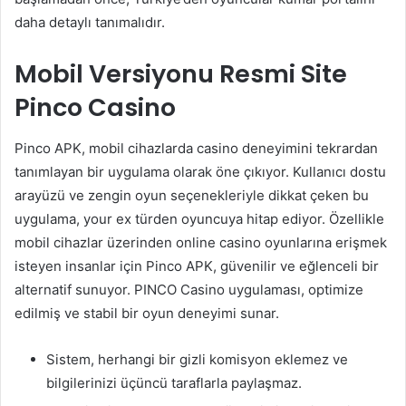
daha detaylı tanımalıdır.
Mobil Versiyonu Resmi Site
Pinco Casino
Pinco APK, mobil cihazlarda casino deneyimini tekrardan
tanımlayan bir uygulama olarak öne çıkıyor. Kullanıcı dostu
arayüzü ve zengin oyun seçenekleriyle dikkat çeken bu
uygulama, your ex türden oyuncuya hitap ediyor. Özellikle
mobil cihazlar üzerinden online casino oyunlarına erişmek
isteyen insanlar için Pinco APK, güvenilir ve eğlenceli bir
alternatif sunuyor. PINCO Casino uygulaması, optimize
edilmiş ve stabil bir oyun deneyimi sunar.
Sistem, herhangi bir gizli komisyon eklemez ve
bilgilerinizi üçüncü taraflarla paylaşmaz.