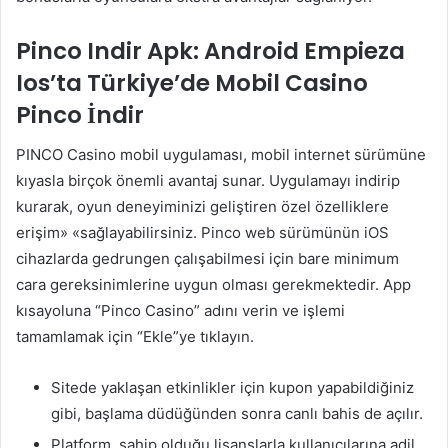
Pinco Indir Apk: Android Empieza
Ios’ta Türkiye’de Mobil Casino
Pinco İndir
PINCO Casino mobil uygulaması, mobil internet sürümüne
kıyasla birçok önemli avantaj sunar. Uygulamayı indirip
kurarak, oyun deneyiminizi geliştiren özel özelliklere
erişim» «sağlayabilirsiniz. Pinco web sürümünün iOS
cihazlarda gedrungen çalışabilmesi için bare minimum
cara gereksinimlerine uygun olması gerekmektedir. App
kısayoluna “Pinco Casino” adını verin ve işlemi
tamamlamak için “Ekle”ye tıklayın.
Sitede yaklaşan etkinlikler için kupon yapabildiğiniz
gibi, başlama düdüğünden sonra canlı bahis de açılır.
Platform, sahip olduğu lisanslarla kullanıcılarına adil