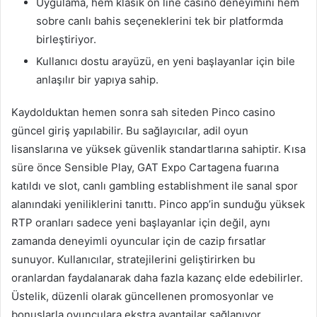
Uygulama, hem klasik on line casino deneyimini hem
sobre canlı bahis seçeneklerini tek bir platformda
birleştiriyor.
Kullanıcı dostu arayüzü, en yeni başlayanlar için bile
anlaşılır bir yapıya sahip.
Kaydolduktan hemen sonra sah siteden Pinco casino
güncel giriş yapılabilir. Bu sağlayıcılar, adil oyun
lisanslarına ve yüksek güvenlik standartlarına sahiptir. Kısa
süre önce Sensible Play, GAT Expo Cartagena fuarına
katıldı ve slot, canlı gambling establishment ile sanal spor
alanındaki yeniliklerini tanıttı. Pinco app’in sunduğu yüksek
RTP oranları sadece yeni başlayanlar için değil, aynı
zamanda deneyimli oyuncular için de cazip fırsatlar
sunuyor. Kullanıcılar, stratejilerini geliştirirken bu
oranlardan faydalanarak daha fazla kazanç elde edebilirler.
Üstelik, düzenli olarak güncellenen promosyonlar ve
bonuslarla oyunculara ekstra avantajlar sağlanıyor.