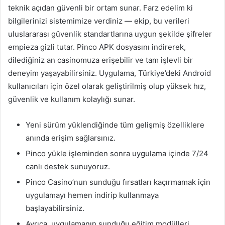
teknik açıdan güvenli bir ortam sunar. Farz edelim ki
bilgilerinizi sistemimize verdiniz — ekip, bu verileri
uluslararası güvenlik standartlarına uygun şekilde şifreler
empieza gizli tutar. Pinco APK dosyasını indirerek,
dilediğiniz an casinomuza erişebilir ve tam işlevli bir
deneyim yaşayabilirsiniz. Uygulama, Türkiye’deki Android
kullanıcıları için özel olarak geliştirilmiş olup yüksek hız,
güvenlik ve kullanım kolaylığı sunar.
Yeni sürüm yüklendiğinde tüm gelişmiş özelliklere
anında erişim sağlarsınız.
Pinco yükle işleminden sonra uygulama içinde 7/24
canlı destek sunuyoruz.
Pinco Casino’nun sunduğu fırsatları kaçırmamak için
uygulamayı hemen indirip kullanmaya
başlayabilirsiniz.
Ayrıca, uygulamanın sunduğu eğitim modülleri