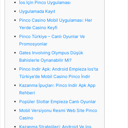
İos Için Pinco Uygulaması
Uygulamada Kayıt
Pinco Casino Mobil Uygulaması: Her
Yerde Casino Keyfi
Pinco Türkiye – Canlı Oyunlar Ve
Promosyonlar
Gates Involving Olympus Düşük
Bahislerle Oynanabilir Mi?
Pinco Indir Apk: Android Empieza Ios’ta
Türkiye’de Mobil Casino Pinco İndir
Kazanma İpuçları: Pinco Indir Apk App
Rehberi
Popüler Slotlar Empieza Canlı Oyunlar
Mobil Versiyonu Resmi Web Site Pinco
Casino
Kazanma Stratejileri: Android Ve Ios