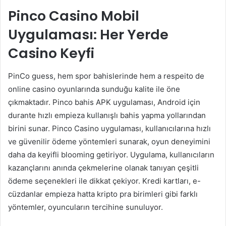
Pinco Casino Mobil
Uygulaması: Her Yerde
Casino Keyfi
PinCo guess, hem spor bahislerinde hem a respeito de
online casino oyunlarında sunduğu kalite ile öne
çıkmaktadır. Pinco bahis APK uygulaması, Android için
durante hızlı empieza kullanışlı bahis yapma yollarından
birini sunar. Pinco Casino uygulaması, kullanıcılarına hızlı
ve güvenilir ödeme yöntemleri sunarak, oyun deneyimini
daha da keyifli blooming getiriyor. Uygulama, kullanıcıların
kazançlarını anında çekmelerine olanak tanıyan çeşitli
ödeme seçenekleri ile dikkat çekiyor. Kredi kartları, e-
cüzdanlar empieza hatta kripto pra birimleri gibi farklı
yöntemler, oyuncuların tercihine sunuluyor.