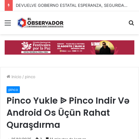
DEVUELVE GOBIERNO ESTATAL ESPERANZA, SEGURIDAD Y BIENESTAR A MUJERES DE LA PERIFERIA URBANA
Menú
B
p
Inicio
/
pinco
pinco
Pinco Yukle ᐉ Pinco Indir Və
Android Os Üçün Rahat
Quraşdırma