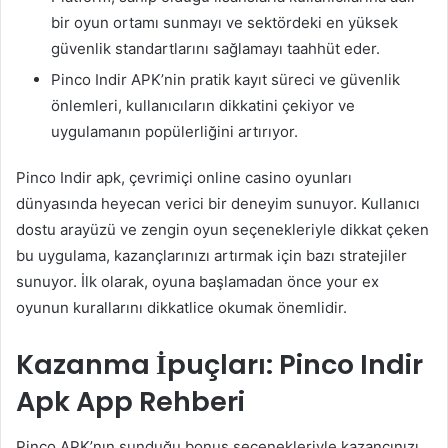
bir oyun ortamı sunmayı ve sektördeki en yüksek
güvenlik standartlarını sağlamayı taahhüt eder.
Pinco Indir APK’nin pratik kayıt süreci ve güvenlik
önlemleri, kullanıcıların dikkatini çekiyor ve
uygulamanın popülerliğini artırıyor.
Pinco Indir apk, çevrimiçi online casino oyunları
dünyasında heyecan verici bir deneyim sunuyor. Kullanıcı
dostu arayüzü ve zengin oyun seçenekleriyle dikkat çeken
bu uygulama, kazançlarınızı artırmak için bazı stratejiler
sunuyor. İlk olarak, oyuna başlamadan önce your ex
oyunun kurallarını dikkatlice okumak önemlidir.
Kazanma İpuçları: Pinco Indir
Apk App Rehberi
Pinco APK’nın sunduğu bonus seçenekleriyle kazancınızı