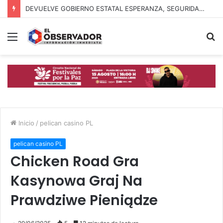
CENTROS LIBRE-CASAS CARMEN SERDÁN PROTEGEN A LAS MUJERES CON ATENCIÓN INMEDIATA Y DISMINUYEN FEMINICIDIOS
Menú
B
p
Inicio
/
pelican casino PL
pelican casino PL
Chicken Road Gra
Kasynowa Graj Na
Prawdziwe Pieniądze