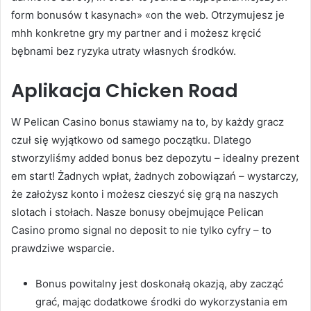
form bonusów t kasynach» «on the web. Otrzymujesz je
mhh konkretne gry my partner and i możesz kręcić
bębnami bez ryzyka utraty własnych środków.
Aplikacja Chicken Road
W Pelican Casino bonus stawiamy na to, by każdy gracz
czuł się wyjątkowo od samego początku. Dlatego
stworzyliśmy added bonus bez depozytu – idealny prezent
em start! Żadnych wpłat, żadnych zobowiązań – wystarczy,
że założysz konto i możesz cieszyć się grą na naszych
slotach i stołach. Nasze bonusy obejmujące Pelican
Casino promo signal no deposit to nie tylko cyfry – to
prawdziwe wsparcie.
Bonus powitalny jest doskonałą okazją, aby zacząć
grać, mając dodatkowe środki do wykorzystania em