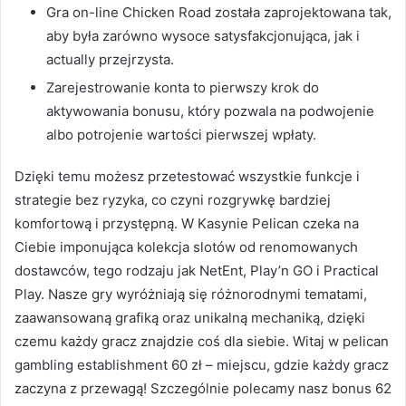
Gra on-line Chicken Road została zaprojektowana tak,
aby była zarówno wysoce satysfakcjonująca, jak i
actually przejrzysta.
Zarejestrowanie konta to pierwszy krok do
aktywowania bonusu, który pozwala na podwojenie
albo potrojenie wartości pierwszej wpłaty.
Dzięki temu możesz przetestować wszystkie funkcje i
strategie bez ryzyka, co czyni rozgrywkę bardziej
komfortową i przystępną. W Kasynie Pelican czeka na
Ciebie imponująca kolekcja slotów od renomowanych
dostawców, tego rodzaju jak NetEnt, Play’n GO i Practical
Play. Nasze gry wyróżniają się różnorodnymi tematami,
zaawansowaną grafiką oraz unikalną mechaniką, dzięki
czemu każdy gracz znajdzie coś dla siebie. Witaj w pelican
gambling establishment 60 zł – miejscu, gdzie każdy gracz
zaczyna z przewagą! Szczególnie polecamy nasz bonus 62