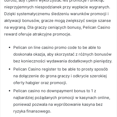
obrotu, aby t pełni wykorzystać les promocje i uniknąć
nieprzyjemnych niespodzianek przy wypłacie wygranych.
Dzięki systematycznemu śledzeniu warunków promocji i
aktywacji bonusów, gracze mogą zwiększyć swoje szanse
na wygraną. Dla graczy ceniących bonusy, Pelican Casino
reward oferuje atrakcyjne promocje.
Pelican on line casino promo code to be able to
doskonała okazja, aby skorzystać z różnych bonusów
bez konieczności wydawania dodatkowych pieniędzy.
Pelican Casino register to be able to prosty sposób
na dołączenie do grona graczy i odkrycie szerokiej
oferty habgier oraz promocji.
Pelican casino no downpayment bonus to 1 z
najbardziej pożądanych promocji w kasynach online,
ponieważ pozwala na wypróbowanie kasyna bez
ryzyka finansowego.