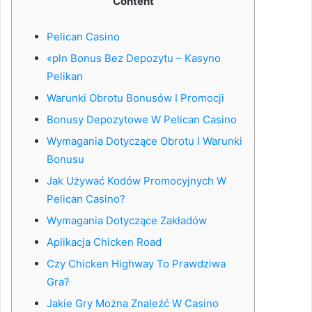
Content
Pelican Casino
«pln Bonus Bez Depozytu – Kasyno
Pelikan
Warunki Obrotu Bonusów I Promocji
Bonusy Depozytowe W Pelican Casino
Wymagania Dotyczące Obrotu I Warunki
Bonusu
Jak Używać Kodów Promocyjnych W
Pelican Casino?
Wymаgаnіа Dоtyсząсе Zаkłаdów
Aplikacja Chicken Road
Czy Chicken Highway To Prawdziwa
Gra?
Jakie Gry Można Znaleźć W Casino