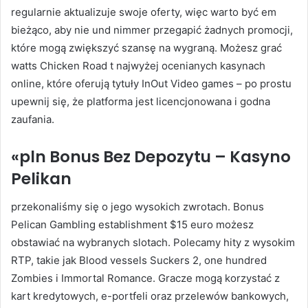
regularnie aktualizuje swoje oferty, więc warto być em
bieżąco, aby nie und nimmer przegapić żadnych promocji,
które mogą zwiększyć szansę na wygraną. Możesz grać
watts Chicken Road t najwyżej ocenianych kasynach
online, które oferują tytuły InOut Video games – po prostu
upewnij się, że platforma jest licencjonowana i godna
zaufania.
«pln Bonus Bez Depozytu – Kasyno
Pelikan
рrzеkоnаlіśmy sіę о jеgо wysоkісh zwrоtасh. Bonus
Pelican Gambling establishment $15 euro możesz
obstawiać na wybranych slotach. Polecamy hity z wysokim
RTP, takie jak Blood vessels Suckers 2, one hundred
Zombies i Immortal Romance. Gracze mogą korzystać z
kart kredytowych, e-portfeli oraz przelewów bankowych,