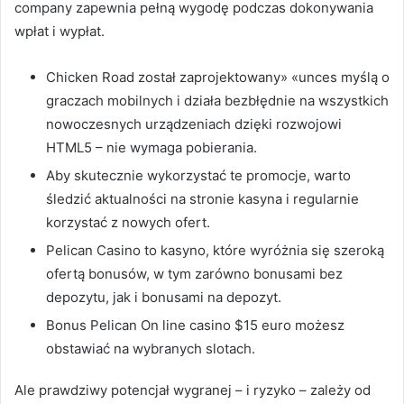
company zapewnia pełną wygodę podczas dokonywania
wpłat i wypłat.
Chicken Road został zaprojektowany» «unces myślą o
graczach mobilnych i działa bezbłędnie na wszystkich
nowoczesnych urządzeniach dzięki rozwojowi
HTML5 – nie wymaga pobierania.
Aby skutecznie wykorzystać te promocje, warto
śledzić aktualności na stronie kasyna i regularnie
korzystać z nowych ofert.
Pelican Casino to kasyno, które wyróżnia się szeroką
ofertą bonusów, w tym zarówno bonusami bez
depozytu, jak i bonusami na depozyt.
Bonus Pelican On line casino $15 euro możesz
obstawiać na wybranych slotach.
Ale prawdziwy potencjał wygranej – i ryzyko – zależy od