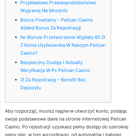
Przykładowe Prawdopodobieństwo
Wygranej Na Mnożnik:
Bonus Powitalny – Pelican Casino
Added Bonus Za Rejestrację
Ile Wynosi Przetworzenie Wypłaty 60 Zł
Z Konta Użytkownika W Naszym Pelican
Casino?
Bezpieczny Dostęp I Actually
Weryfikacja W Pc Pelican Casino
Zł Za Rejestrację – Benefit Bez
Depozytu
Aby rozpocząć, musisz najpierw utworzyć konto, podając
swoje podstawowe dane na stronie internetowej Pelican
Casino. Po rejestracji uzyskasz pełny dostęp do szerokiej
gamy gier, w tym wszystkiego, od automatów i habgier