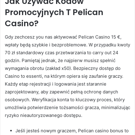
Jak Używać Kodów
Promocyjnych T Pelican
Casino?
Gdy zechcesz you nas aktywować Pelican Casino 15 €,
wpłaty będą szybkie i bezproblemowe. W przypadku kwoty
70 zł standardowy czas przetwarzania to carry out 24
godzin. Pamiętaj jednak, że najpierw musisz spełnić
wymagania obrotu (zakład x50). Bezpieczny dostęp do
Casino to essenti, na którym opiera się zaufanie graczy.
Każdy etap rejestracji i logowania jest starannie
zaprojektowany, aby zapewnić pełną ochronę danych
osobowych. Weryfikacja konta to kluczowy proces, który
umożliwia potwierdzenie tożsamości gracza, minimalizując
ryzyko nieautoryzowanego dostępu.
Jeśli jesteś nowym graczem, Pelican casino bonus to