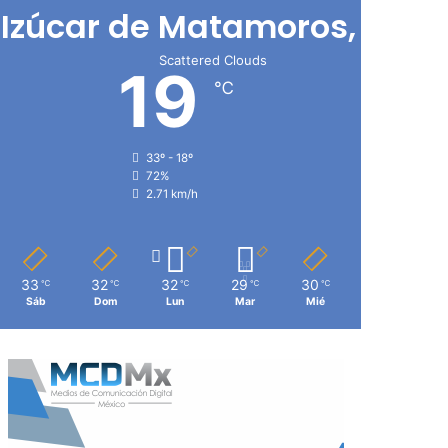
Izúcar de Matamoros, Pue
Scattered Clouds
19
℃
33º - 18º
72%
2.71 km/h
33
32
32
29
30
℃
℃
℃
℃
℃
Sáb
Dom
Lun
Mar
Mié