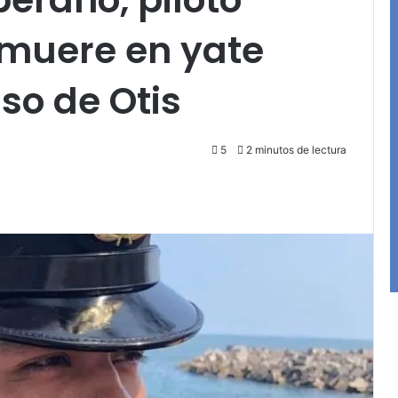
 muere en yate
aso de Otis
5
2 minutos de lectura