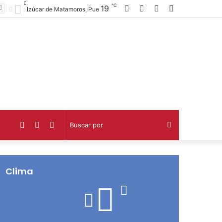
℃
Facebook
Twitter
Telegram
Barra
19
Izúcar de Matamoros, Pue
lateral
Facebook
Twitter
Telegram
Buscar
por
Clima