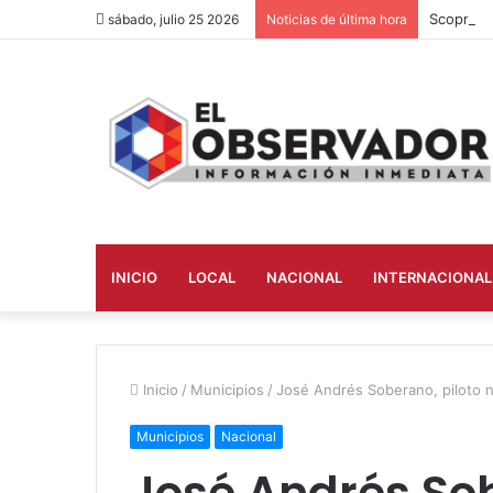
sábado, julio 25 2026
Noticias de última hora
INICIO
LOCAL
NACIONAL
INTERNACIONAL
Inicio
/
Municipios
/
José Andrés Soberano, piloto n
Municipios
Nacional
José Andrés Sob