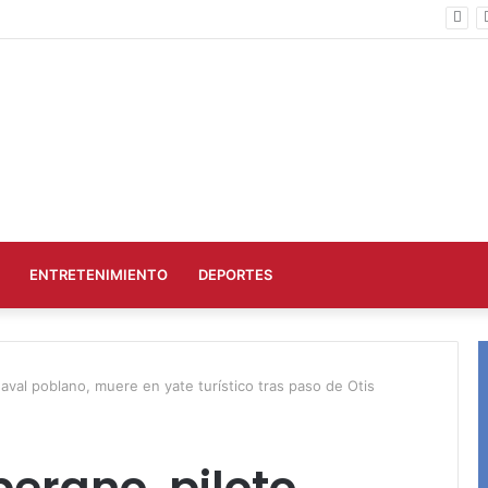
Scopri i Migliori Online Casinò Non AAMS: le slot più amate e i pagamenti
ENTRETENIMIENTO
DEPORTES
aval poblano, muere en yate turístico tras paso de Otis
erano, piloto