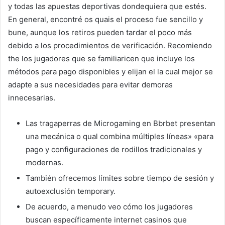
y todas las apuestas deportivas dondequiera que estés.
En general, encontré os quais el proceso fue sencillo y
bune, aunque los retiros pueden tardar el poco más
debido a los procedimientos de verificación. Recomiendo
the los jugadores que se familiaricen que incluye los
métodos para pago disponibles y elijan el la cual mejor se
adapte a sus necesidades para evitar demoras
innecesarias.
Las tragaperras de Microgaming en Bbrbet presentan
una mecánica o qual combina múltiples líneas» «para
pago y configuraciones de rodillos tradicionales y
modernas.
También ofrecemos límites sobre tiempo de sesión y
autoexclusión temporary.
De acuerdo, a menudo veo cómo los jugadores
buscan específicamente internet casinos que