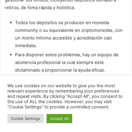
retiros, de foma rápida y holistica.
Todos los depósitos se producen en moneda
community o su equivalente en criptomonedas, con
un monto mínimo accesible y acreditación casi
inmediata.
Para disponer estos problemas, hay un equipo de
asistencia profesional la cual siempre está
dictaminado a proporcionar la ayuda eficaz.
Estas promociones reflejan un compromiso de are
We use cookies on our website to give you the most
generally plataforma con los angeles diversión y una
relevant experience by remembering your preferences
satisfacción de tus usuarios.
and repeat visits. By clicking “Accept All”, you consent to
the use of ALL the cookies. However, you may visit
La navegación es sencilla desde cualquier dispositivo
"Cookie Settings" to provide a controlled consent.
y la plataforma está completamente durante español.
Cookie Settings
Accept All
La plataforma realiza eventos y promociones periódicas
Facebook
Twitter
WhatsApp
Telegram
Viber