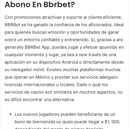
Abono En Bbrbet?
Con promociones atractivas y soporte al cliente eficiente,
BBRBet se ha ganado la confianza de los aficionados. Ideal
para quienes buscan emoción y oportunidades de ganar
sobre un entorno confiable y entretenido. Sí, gracias a are
generally BBRBet App, puedes jugar y efetuar apuestas en
cualquier momento y lugar, ya sea a new través de una
aplicación en su dispositivo Android o directamente desde
su navegador móvil. Existen muchas plataformas muchas
que operan en México y prestan sus servicios adelgazo
licencias internacionales u locales. Dado o qual los
servicios de casino son similares en muchos aspectos, no
es difícil encontrar una alternativa.
Los nuevos jugadores pueden beneficiarse de un
bono de bienvenida os quais puede llegar a $1, 000,