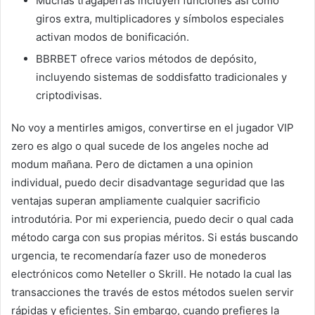
Muchas tragaperras incluyen funciones asi como
giros extra, multiplicadores y símbolos especiales
activan modos de bonificación.
BBRBET ofrece varios métodos de depósito,
incluyendo sistemas de soddisfatto tradicionales y
criptodivisas.
No voy a mentirles amigos, convertirse en el jugador VIP
zero es algo o qual sucede de los angeles noche ad
modum mañana. Pero de dictamen a una opinion
individual, puedo decir disadvantage seguridad que las
ventajas superan ampliamente cualquier sacrificio
introdutória. Por mi experiencia, puedo decir o qual cada
método carga con sus propias méritos. Si estás buscando
urgencia, te recomendaría fazer uso de monederos
electrónicos como Neteller o Skrill. He notado la cual las
transacciones the través de estos métodos suelen servir
rápidas y eficientes. Sin embargo, cuando prefieres la