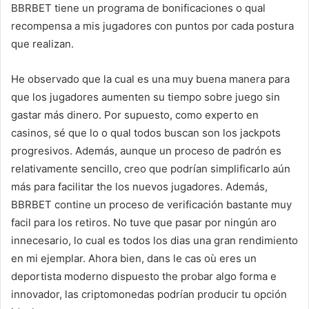
BBRBET tiene un programa de bonificaciones o qual
recompensa a mis jugadores con puntos por cada postura
que realizan.
He observado que la cual es una muy buena manera para
que los jugadores aumenten su tiempo sobre juego sin
gastar más dinero. Por supuesto, como experto en
casinos, sé que lo o qual todos buscan son los jackpots
progresivos. Además, aunque un proceso de padrón es
relativamente sencillo, creo que podrían simplificarlo aún
más para facilitar the los nuevos jugadores. Además,
BBRBET contine un proceso de verificación bastante muy
facil para los retiros. No tuve que pasar por ningún aro
innecesario, lo cual es todos los dias una gran rendimiento
en mi ejemplar. Ahora bien, dans le cas où eres un
deportista moderno dispuesto the probar algo forma e
innovador, las criptomonedas podrían producir tu opción