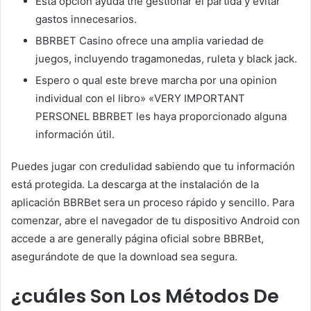
Esta opción ayuda the gestionar el partida y evitar
gastos innecesarios.
BBRBET Casino ofrece una amplia variedad de
juegos, incluyendo tragamonedas, ruleta y black jack.
Espero o qual este breve marcha por una opinion
individual con el libro» «VERY IMPORTANT
PERSONEL BBRBET les haya proporcionado alguna
información útil.
Puedes jugar con credulidad sabiendo que tu información
está protegida. La descarga at the instalación de la
aplicación BBRBet sera un proceso rápido y sencillo. Para
comenzar, abre el navegador de tu dispositivo Android con
accede a are generally página oficial sobre BBRBet,
asegurándote de que la download sea segura.
¿cuáles Son Los Métodos De