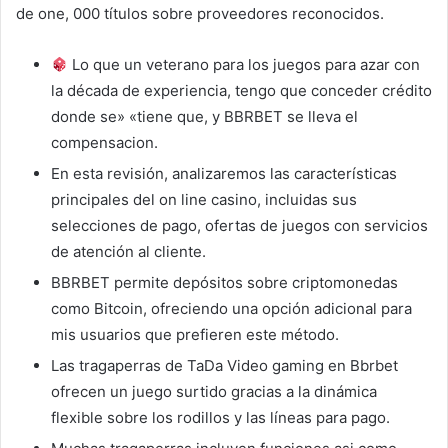
de one, 000 títulos sobre proveedores reconocidos.
Lo que un veterano para los juegos para azar con
la década de experiencia, tengo que conceder crédito
donde se» «tiene que, y BBRBET se lleva el
compensacion.
En esta revisión, analizaremos las características
principales del on line casino, incluidas sus
selecciones de pago, ofertas de juegos con servicios
de atención al cliente.
BBRBET permite depósitos sobre criptomonedas
como Bitcoin, ofreciendo una opción adicional para
mis usuarios que prefieren este método.
Las tragaperras de TaDa Video gaming en Bbrbet
ofrecen un juego surtido gracias a la dinámica
flexible sobre los rodillos y las líneas para pago.