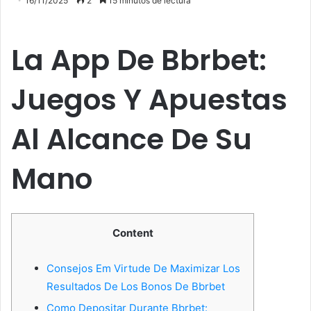
16/11/2025
2
15 minutos de lectura
La App De Bbrbet:
Juegos Y Apuestas
Al Alcance De Su
Mano
Content
Consejos Em Virtude De Maximizar Los
Resultados De Los Bonos De Bbrbet
Como Depositar Durante Bbrbet: