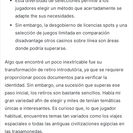
Esta diversidad de selecciones permite a los
jugadores elegir un método que acertadamente se
adapte the sus necesidades.
Sin embargo, la desgobierno de licencias spots y una
selección de juegos limitada en comparación
disadvantage otros casinos sobre línea son áreas
donde podría superarse.
Algo que encontré un poco inextricable fue su
transformación de retiro introdutória, ya que se requiere
proporcionar pocos documentos para verificar la
identidad. Sin embargo, una sucesión que superas ese
paso inicial, los retiros son bastante sencillos. Había mi
gran variedad afin de elegir y miles de tenían temáticas
únicas e interesantes. Es curioso que, lo que jugador
habitual, encuentres temas tan variados como los viajes
espaciales o todas las antiguas civilizaciones egipcias en
las tragamonedas.