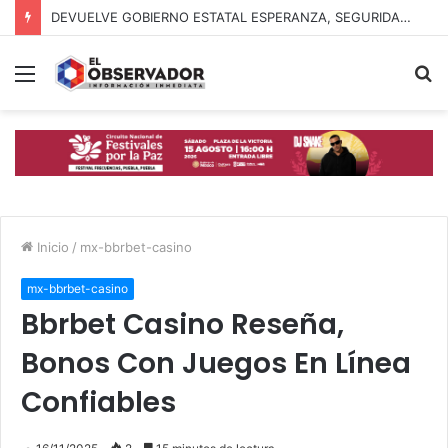
DEVUELVE GOBIERNO ESTATAL ESPERANZA, SEGURIDAD Y BIENESTAR A MUJERES DE LA PERIFERIA URBANA
Menú
B
p
Inicio
/
mx-bbrbet-casino
mx-bbrbet-casino
Bbrbet Casino Reseña,
Bonos Con Juegos En Línea
Confiables