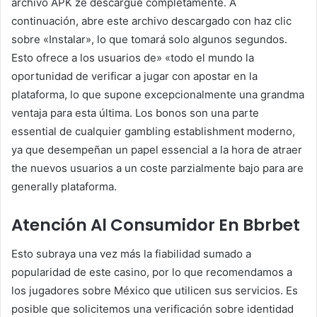
archivo APK ze descargue completamente. A
continuación, abre este archivo descargado con haz clic
sobre «Instalar», lo que tomará solo algunos segundos.
Esto ofrece a los usuarios de» «todo el mundo la
oportunidad de verificar a jugar con apostar en la
plataforma, lo que supone excepcionalmente una grandma
ventaja para esta última. Los bonos son una parte
essential de cualquier gambling establishment moderno,
ya que desempeñan un papel essencial a la hora de atraer
the nuevos usuarios a un coste parzialmente bajo para are
generally plataforma.
Atención Al Consumidor En Bbrbet
Esto subraya una vez más la fiabilidad sumado a
popularidad de este casino, por lo que recomendamos a
los jugadores sobre México que utilicen sus servicios. Es
posible que solicitemos una verificación sobre identidad