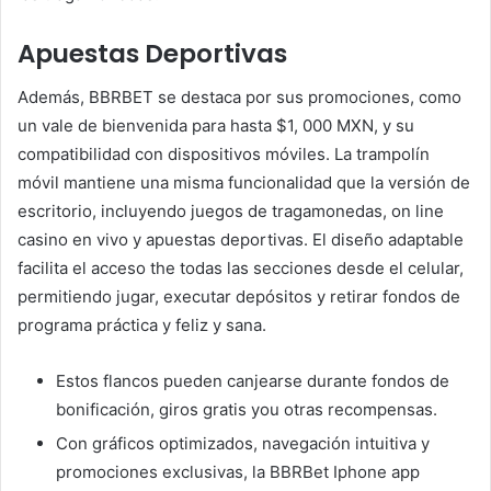
Apuestas Deportivas
Además, BBRBET se destaca por sus promociones, como
un vale de bienvenida para hasta $1, 000 MXN, y su
compatibilidad con dispositivos móviles. La trampolín
móvil mantiene una misma funcionalidad que la versión de
escritorio, incluyendo juegos de tragamonedas, on line
casino en vivo y apuestas deportivas. El diseño adaptable
facilita el acceso the todas las secciones desde el celular,
permitiendo jugar, executar depósitos y retirar fondos de
programa práctica y feliz y sana.
Estos flancos pueden canjearse durante fondos de
bonificación, giros gratis you otras recompensas.
Con gráficos optimizados, navegación intuitiva y
promociones exclusivas, la BBRBet Iphone app