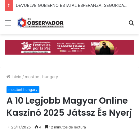
DEVUELVE GOBIERNO ESTATAL ESPERANZA, SEGURIDAD Y BIENESTAR A MUJERES DE LA PERIFERIA URBANA
Menú
B
p
Inicio
/
mostbet hungary
mostbet hungary
A 10 Legjobb Magyar Online
Kaszinó 2025 Játssz És Nyerj
25/11/2025
4
12 minutos de lectura