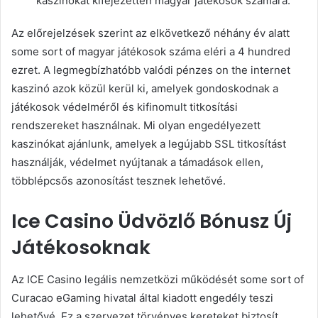
kaszinókat kifejezetten magyar játékosok számára.
Az előrejelzések szerint az elkövetkező néhány év alatt
some sort of magyar játékosok száma eléri a 4 hundred
ezret. A legmegbízhatóbb valódi pénzes on the internet
kaszinó azok közül kerül ki, amelyek gondoskodnak a
játékosok védelméről és kifinomult titkosítási
rendszereket használnak. Mi olyan engedélyezett
kaszinókat ajánlunk, amelyek a legújabb SSL titkosítást
használják, védelmet nyújtanak a támadások ellen,
többlépcsős azonosítást tesznek lehetővé.
Ice Casino Üdvözlő Bónusz Új
Játékosoknak
Az ICE Casino legális nemzetközi működését some sort of
Curacao eGaming hivatal által kiadott engedély teszi
lehetővé. Ez a szervezet törvényes kereteket biztosít