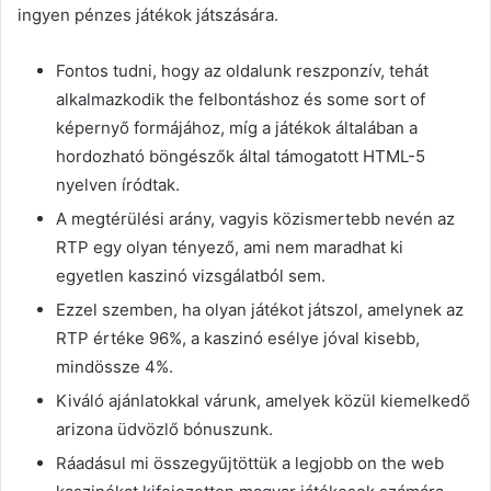
ingyen pénzes játékok játszására.
Fontos tudni, hogy az oldalunk reszponzív, tehát
alkalmazkodik the felbontáshoz és some sort of
képernyő formájához, míg a játékok általában a
hordozható böngészők által támogatott HTML-5
nyelven íródtak.
A megtérülési arány, vagyis közismertebb nevén az
RTP egy olyan tényező, ami nem maradhat ki
egyetlen kaszinó vizsgálatból sem.
Ezzel szemben, ha olyan játékot játszol, amelynek az
RTP értéke 96%, a kaszinó esélye jóval kisebb,
mindössze 4%.
Kiváló ajánlatokkal várunk, amelyek közül kiemelkedő
arizona üdvözlő bónuszunk.
Ráadásul mi összegyűjtöttük a legjobb on the web