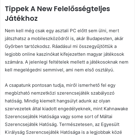
Tippek A New Felelősségteljes
Játékhoz
Nem kell még csak egy asztali PC előtt sem ülni, mert
játszhatsz a mobileszközödről is, akár Budapesten, akár
Győrben tartózkodsz. Ráadásul mi összegyűjtöttük a
legjobb online kaszinókat kifejezetten magyar játékosok
számára. A jelenlegi feltételek mellett a játékosoknak nem
kell megelégedni semmivel, ami nem első osztályú.
A csapatunk pontosan tudja, miről ismerhető fel egy
megbízható nemzetközi szerencsejáték szabályozó
hatóság. Mindig kiemelt hangsúlyt adunk az olyan
szervezetek által kiadott engedélyeknek, mint Kahnawake
Szerencsejáték Hatósága vagy some sort of Máltai
Szerencsejáték Hatóság. Természetesen, az Egyesült
Királyság Szerencsejáték Hatósága is a legjobbak közé