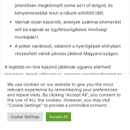
jelentősen megkönnyíti some sort of dolgod, és
kényelmesebbé teszi a nálunk eltöltött időt.
Vannak olyan kaszinók, amelyek szakmai elismerést
will be kapnak az ügyfélszolgálatuk minőségi
munkájáért.
A póker variánsok, valamint a nyerőgépek előnyben
részesített valódi pénzes játékok Magyarországon.
A legtöbb on-line kaszinó játéknak ugyanis elérhető
ingyenes, demó változata is, amelyre egyetlen forintot ze
kell költened. De ha valódi kaszinó élményre és izgalmakra
We use cookies on our website to give you the most
vársz, akkor választhatod a valódi pénzes játékokat, ahol
relevant experience by remembering your preferences
and repeat visits. By clicking “Accept All”, you consent to
akár a jackpot is really a tiéd lehet. A legjobb online
the use of ALL the cookies. However, you may visit
kaszinókban egyszerűen és könnyen játszhatsz valódi
"Cookie Settings" to provide a controlled consent.
pénzes játékokat. A legjobb magyar online kaszinó oldalak
Cookie Settings
Accept All
minőségi játékválasztékot, magyar nyelven is elérhető
ügyfélszolgálatot, változatos fizetési módokat és mobilról
Facebook
Twitter
WhatsApp
Telegram
Viber