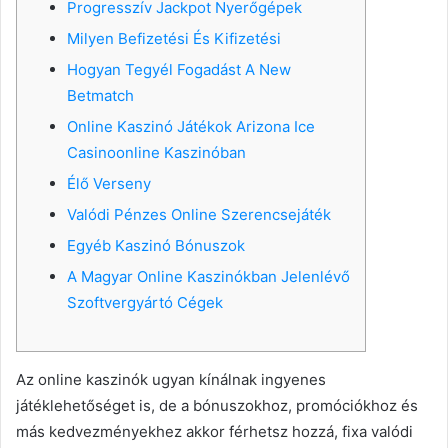
Progresszív Jackpot Nyerőgépek
Milyen Befizetési És Kifizetési
Hogyan Tegyél Fogadást A New
Betmatch
Online Kaszinó Játékok Arizona Ice
Casinoonline Kaszinóban
Élő Verseny
Valódi Pénzes Online Szerencsejáték
Egyéb Kaszinó Bónuszok
A Magyar Online Kaszinókban Jelenlévő
Szoftvergyártó Cégek
Az online kaszinók ugyan kínálnak ingyenes
játéklehetőséget is, de a bónuszokhoz, promóciókhoz és
más kedvezményekhez akkor férhetsz hozzá, fixa valódi