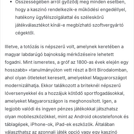
Összességében arról győződj meg minden esetben,
hogy a kaszinó rendelkezik-e működési engedéllyel,
hatékony ügyfélszolgálattal és széleskörű
játékválasztékot kínál-e megbízható szoftvergyártó
cégektől.
Illetve, a totózás is népszerű volt, amelynek keretében a
magyar labdarúgó bajnokság mérkőzéseire lehetett
fogadni. Mint ismeretes, a gróf az 1800-as évek elején egy
hosszabb» «tanulmányúton vett részt a Brit Birodalomban,
ahol olyan ötleteket keresett, amelyekkel Magyarországot
modernizálhatja. Ekkor találkozott a briteknél népszerű
lóversenyekkel és a hozzájuk kötődő sportfogadásokkal,
amelyeket Magyarországon is meghonosított. Igen, a
legjobb valódi és ingyen pénzes játékokkal játszhatsz
olyan mobileszközökkel, mint az Android okostelefonok és
táblagépek, iPhone-ok, iPad-ek eszközök. Általában
választhatsz az azonnali játék opció vagy egy kaszinó