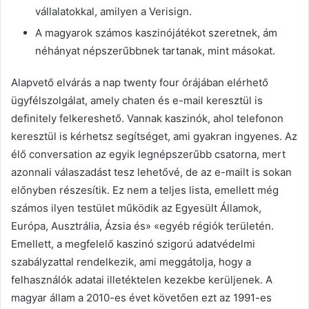
vállalatokkal, amilyen a Verisign.
A magyarok számos kaszinójátékot szeretnek, ám
néhányat népszerűbbnek tartanak, mint másokat.
Alapvető elvárás a nap twenty four órájában elérhető
ügyfélszolgálat, amely chaten és e-mail keresztül is
definitely felkereshető. Vannak kaszinók, ahol telefonon
keresztül is kérhetsz segítséget, ami gyakran ingyenes. Az
élő conversation az egyik legnépszerűbb csatorna, mert
azonnali válaszadást tesz lehetővé, de az e-mailt is sokan
előnyben részesítik. Ez nem a teljes lista, emellett még
számos ilyen testület működik az Egyesült Államok,
Európa, Ausztrália, Ázsia és» «egyéb régiók területén.
Emellett, a megfelelő kaszinó szigorú adatvédelmi
szabályzattal rendelkezik, ami meggátolja, hogy a
felhasználók adatai illetéktelen kezekbe kerüljenek. A
magyar állam a 2010-es évet követően ezt az 1991-es