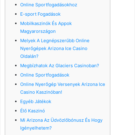
Online Sportfogadásokhoz
E-sport Fogadások
Mobilkaszinók És Appok
Magyarországon
Melyek A Legnépszerűbb Online
Nyerőgépek Arizona Ice Casino
Oldalán?
Megbízhatok Az Glaciers Casinoban?
Online Sportfogadások
Online Nyerőgép Versenyek Arizona Ice
Casino Kaszinóban!
Egyéb Játékok
Élő Kaszinó
Mi Arizona Az Üdvözlőbónusz És Hogy
Igényelhetem?