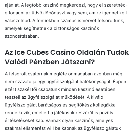
ajánlat. A legtöbb kaszinó megkérdezi, hogy el szeretnéd-
e fogadni az üdvözlőbónuszt vagy sem, amire igennel kell
válaszolnod. A fentiekben számos ismérvet felsoroltunk,
amelyek segíthetnek a biztonságos kaszinók
azonosításában.
Az Ice Cubes Casino Oldalán Tudok
Valódi Pénzben Játszani?
A felsorolt csatornák megléte önmagában azonban még
nem szavatolja egy ügyfélszolgálat hatékonyságát. Éppen
ezért szakértői csapatunk minden kaszinó esetében
teszteli az ügyfélszolgálat működését. A kiváló
ügyfélszolgálat barátságos és segítőkész kollégákkal
rendelkezik, emellett a játékosok részéről is pozitív
értékeléseket kap. Vannak olyan kaszinók, amelyek
szakmai elismerést will be kapnak az ügyfélszolgálatuk