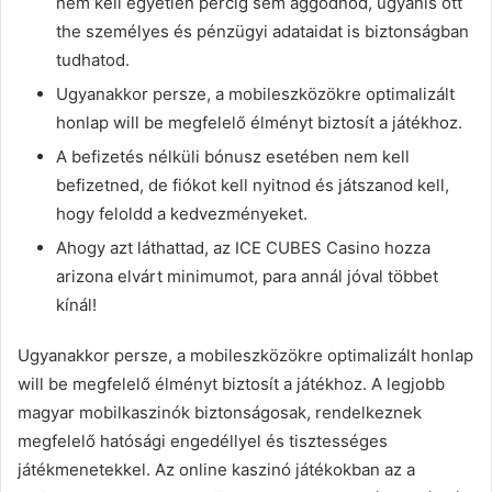
nem kell egyetlen percig sem aggódnod, ugyanis ott
the személyes és pénzügyi adataidat is biztonságban
tudhatod.
Ugyanakkor persze, a mobileszközökre optimalizált
honlap will be megfelelő élményt biztosít a játékhoz.
A befizetés nélküli bónusz esetében nem kell
befizetned, de fiókot kell nyitnod és játszanod kell,
hogy feloldd a kedvezményeket.
Ahogy azt láthattad, az ICE CUBES Casino hozza
arizona elvárt minimumot, para annál jóval többet
kínál!
Ugyanakkor persze, a mobileszközökre optimalizált honlap
will be megfelelő élményt biztosít a játékhoz. A legjobb
magyar mobilkaszinók biztonságosak, rendelkeznek
megfelelő hatósági engedéllyel és tisztességes
játékmenetekkel. Az online kaszinó játékokban az a