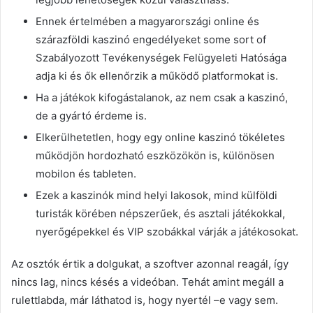
Ennek értelmében a magyarországi online és
szárazföldi kaszinó engedélyeket some sort of
Szabályozott Tevékenységek Felügyeleti Hatósága
adja ki és ők ellenőrzik a működő platformokat is.
Ha a játékok kifogástalanok, az nem csak a kaszinó,
de a gyártó érdeme is.
Elkerülhetetlen, hogy egy online kaszinó tökéletes
működjön hordozható eszközökön is, különösen
mobilon és tableten.
Ezek a kaszinók mind helyi lakosok, mind külföldi
turisták körében népszerűek, és asztali játékokkal,
nyerőgépekkel és VIP szobákkal várják a játékosokat.
Az osztók értik a dolgukat, a szoftver azonnal reagál, így
nincs lag, nincs késés a videóban. Tehát amint megáll a
rulettlabda, már láthatod is, hogy nyertél –e vagy sem.