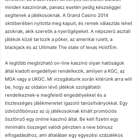
minden kaszinónak, panasz esetén pedig készséggel
segítenek a játékosoknak. A Grand Casino 2014
októberében nyitotta meg kapuit, és remek választás lehet
azoknak, akik szeretik a nyerőgépeket. A népszerű asztali
játékok közé tartozik a póker, az amerikai rulett, a
blackjack és az Ultimate The state of texas Hold’Em.
A legtöbb megbízható on-line kaszinó olyan hatóságok
által kiadott engedéllyel rendelkezik, amilyen a KGC, az
MGA vagy a UKGC. Mi vizsgálatunk során kitérünk arra will
be, hogy az oldalon lévő játékok szolgáltatói
rendelkeznek-e megfelelő engedélyekkel és a
tisztességes játékmenetet igazoló tanúsítványokkal. Egy
üdvözlőbónusz az új játékosoknak kínált promóciós
ösztönző egy online kaszinó által. Be kell fizetni egy
minimális összeget valódi pénzben a new bónusz
elfogadásához, ami általában egy egyezési százalékos