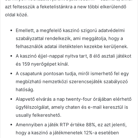
azt feltesszük a feketelistánkra a new többi elkerülendő
oldal közé.
Emellett, a megfelelő kaszinó szigorú adatvédelmi
szabályzattal rendelkezik, ami meggátolja, hogy a
felhasználók adatai illetéktelen kezekbe kerüljenek.
A kaszinó éjjel-nappal nyitva tart, 8 élő asztali játékot
és 159 nyerőgépet kínál.
A csapatunk pontosan tudja, miről ismerhető fel egy
megbízható nemzetközi szerencsejáték szabályozó
hatóság.
Alapvető elvárás a nap twenty-four órájában elérhető
ügyfélszolgálat, amely chaten és e-mail keresztül is
usually felkereshető.
Amennyiben a játék RTP értéke 88%, ez azt jelenti,
hogy a kaszinó a játékmenetek 12%-a esetében