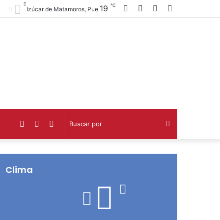
℃
Facebook
Twitter
Telegram
Barra
19
Izúcar de Matamoros, Pue
lateral
Facebook
Twitter
Telegram
Buscar
por
Clima