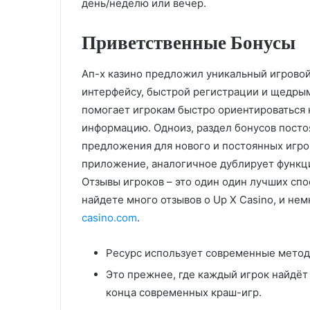
день/неделю или вечер.
Приветственные Бонусы
Ап-х казино предложил уникальный игрово
интерфейсу, быстрой регистрации и щедры
помогает игрокам быстро ориентироваться н
информацию. Одноиз, раздел бонусов посто
предложения для нового и постоянных игро
приложение, аналогичное дублирует функци
Отзывы игроков – это один один лучших спо
найдете много отзывов о Up X Casino, и н
casino.com
.
Ресурс использует современные метод
Это прежнее, где каждый игрок найдёт
конца современных краш-игр.