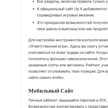
Все разделы, включая правила только 
А официальный сайт Up X добавляются 
справедливых игровых механик.
Это прекрасная возможностей получить
свои шансы в выигрыш или как продлит
Для настройки инструментов контроля важе
«Ответственная игра». Здесь вы смогу уста
учитываться ко всем трудам на сайте. Когда
поленитесь функцию самоисключения. Этого 
указанные слоты или автоматы. Рейтинг уча
позволяет отслеживать твои позиции. Для в
сайте казино АпИкс.
Мобильный Сайт
Личные кабинет защищайте паролем и 2FA, 
Возможностью контактировать с представи