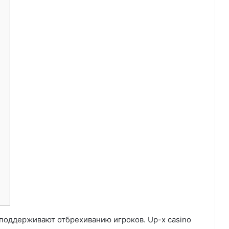
поддерживают отбрехиванию игроков. Up-x casino