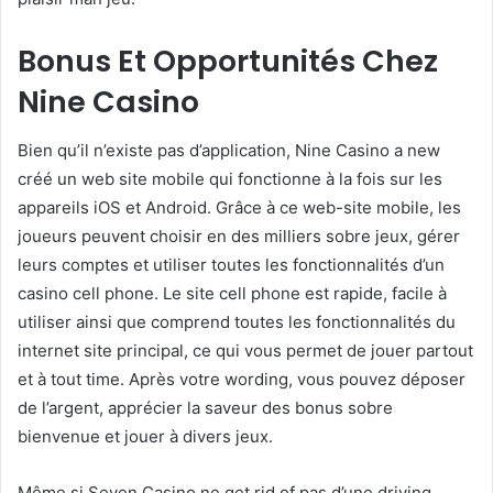
Bonus Et Opportunités Chez
Nine Casino
Bien qu’il n’existe pas d’application, Nine Casino a new
créé un web site mobile qui fonctionne à la fois sur les
appareils iOS et Android. Grâce à ce web-site mobile, les
joueurs peuvent choisir en des milliers sobre jeux, gérer
leurs comptes et utiliser toutes les fonctionnalités d’un
casino cell phone. Le site cell phone est rapide, facile à
utiliser ainsi que comprend toutes les fonctionnalités du
internet site principal, ce qui vous permet de jouer partout
et à tout time. Après votre wording, vous pouvez déposer
de l’argent, apprécier la saveur des bonus sobre
bienvenue et jouer à divers jeux.
Même si Seven Casino ne get rid of pas d’une driving