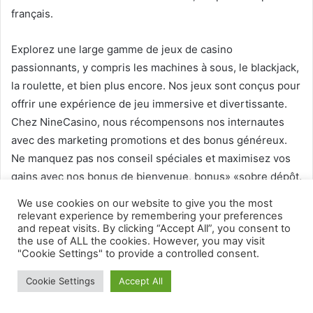
français.
Explorez une large gamme de jeux de casino
passionnants, y compris les machines à sous, le blackjack,
la roulette, et bien plus encore. Nos jeux sont conçus pour
offrir une expérience de jeu immersive et divertissante.
Chez NineCasino, nous récompensons nos internautes
avec des marketing promotions et des bonus généreux.
Ne manquez pas nos conseil spéciales et maximisez vos
gains avec nos bonus de bienvenue, bonus» «sobre dépôt,
tours gratuits et bien plus encore. Restez à l’affût de em
We use cookies on our website to give you the most
événements et special offers régulières pour profiter de
relevant experience by remembering your preferences
and repeat visits. By clicking “Accept All”, you consent to
récompenses exclusives. Chez Nine Casino, nous
the use of ALL the cookies. However, you may visit
sommes fiers de vous offrir une expérience para jeu en
"Cookie Settings" to provide a controlled consent.
segment qui allie divertissement, sécurité et help de
Cookie Settings
Accept All
premier prepare.
Facebook
Twitter
WhatsApp
Telegram
Viber