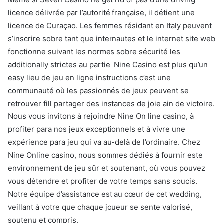
licence délivrée par l’autorité française, il détient une
licence de Curaçao. Les femmes résidant en Italy peuvent
s’inscrire sobre tant que internautes et le internet site web
fonctionne suivant les normes sobre sécurité les
additionally strictes au partie. Nine Casino est plus qu’un
easy lieu de jeu en ligne instructions c’est une
communauté où les passionnés de jeux peuvent se
retrouver fill partager des instances de joie ain de victoire.
Nous vous invitons à rejoindre Nine On line casino, à
profiter para nos jeux exceptionnels et à vivre une
expérience para jeu qui va au-delà de l’ordinaire. Chez
Nine Online casino, nous sommes dédiés à fournir este
environnement de jeu sûr et soutenant, où vous pouvez
vous détendre et profiter de votre temps sans soucis.
Notre équipe d’assistance est au cœur de cet wedding,
veillant à votre que chaque joueur se sente valorisé,
soutenu et compris.