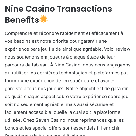
Nine Casino Transactions
Benefits
Comprendre et répondre rapidement et efficacement à
vos besoins est notre priorité pour garantir une
expérience para jeu fluide ainsi que agréable. Voici review
nous soutenons em joueurs à chaque étape de leur
parcours de tableau. À Nine Casino, nous nous engageons
à» «utiliser les dernières technologies et plateformes put
fournir une expérience de jeu supérieure et avant-
gardiste à tous nos joueurs. Notre objectif est de garantir
os quais chaque aspect sobre votre expérience sobre jeu
soit no seulement agréable, mais aussi sécurisé et
facilement accessible, quelle la cual soit la plateforme
utilisée. Chez Seven Casino, nous réprimandes que les
bonus et les special offers sont essentiels fill enrichir
l’expérience de jeu de em utilisateurs.