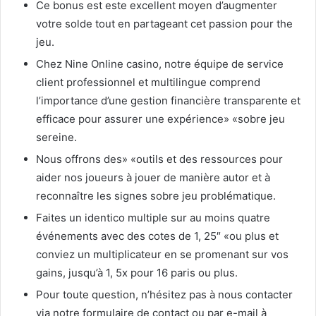
Ce bonus est este excellent moyen d’augmenter
votre solde tout en partageant cet passion pour the
jeu.
Chez Nine Online casino, notre équipe de service
client professionnel et multilingue comprend
l’importance d’une gestion financière transparente et
efficace pour assurer une expérience» «sobre jeu
sereine.
Nous offrons des» «outils et des ressources pour
aider nos joueurs à jouer de manière autor et à
reconnaître les signes sobre jeu problématique.
Faites un identico multiple sur au moins quatre
événements avec des cotes de 1, 25″ «ou plus et
conviez un multiplicateur en se promenant sur vos
gains, jusqu’à 1, 5x pour 16 paris ou plus.
Pour toute question, n’hésitez pas à nous contacter
via notre formulaire de contact ou par e-mail à