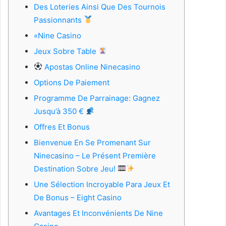
Des Loteries Ainsi Que Des Tournois
Passionnants
«Nine Casino
Jeux Sobre Table
Apostas Online Ninecasino
Options De Paiement
Programme De Parrainage: Gagnez
Jusqu’à 350 €
Offres Et Bonus
Bienvenue En Se Promenant Sur
Ninecasino – Le Présent Première
Destination Sobre Jeu!
Une Sélection Incroyable Para Jeux Et
De Bonus – Eight Casino
Avantages Et Inconvénients De Nine