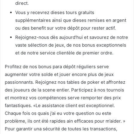
direct.
Vous y recevrez dieses tours gratuits
supplémentaires ainsi que dieses remises en argent
ou des benefit sur votre dépôt pour rester actif.
Rejoignez-nous dès aujourd’hui et savourez de notre
vaste sélection de jeux, de nos bonus exceptionnels
et de notre service clientèle de premier ordre.
Profitez de nos bonus para dépôt réguliers serve
augmenter votre solde et jouer encore plus de jeux
passionnants. Rejoignez nos tables de poker et affrontez
des joueurs de la scene entier. Participez à nos tournois
et montrez vos compétences serve remporter des prix
fantastiques. «Le assistance client est exceptionnel.
Chaque fois os quais j’ai eu votre question ou este
problème, ils ont été rapides ain efficaces pour m’aider. »
Pour garantir una sécurité de toutes les transactions,