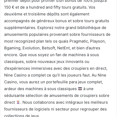
premier dépôt pour profiter d’un bonus de 100% jusqu’à
150 € et de a hundred and fifty tours gratuits. Vos
deuxième et troisième dépôts sont également
accompagnés de généreux bonus et sobre tours gratuits
supplémentaires. Explorez notre grand bibliothèque de
amusements populaires provenant sobre fournisseurs de
most recognized plan tels os quais Pragmatic, Playson,
Bgaming, Evolution, Betsoft, NetEnt, et bien d’autres
encore. Que vous soyez un fan de machines à sous
classiques, sobre nouveaux jeux innovants ou
d’expériences immersives avec des croupiers en direct,
Nine Casino a complet ce qu’il les joueurs faut. Au Nine
Casino, vous aurez un portefeuille para jeux complet,
ardeur des machines à sous classiques
à une
séduisante sélection de amusements de croupiers sobre
direct
. Nous collaborons avec intégraux les meilleurs
fournisseurs de logiciels ni secteur pour regrouper des
collections de jeux.