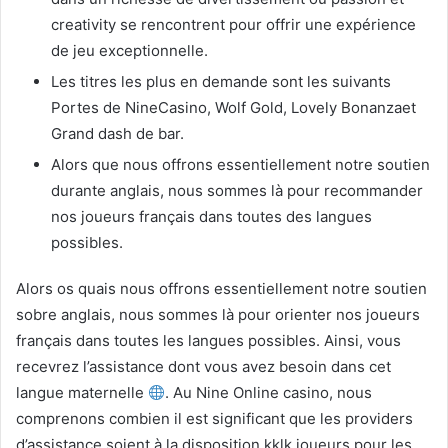
creativity se rencontrent pour offrir une expérience
de jeu exceptionnelle.
Les titres les plus en demande sont les suivants
Portes de NineCasino, Wolf Gold, Lovely Bonanzaet
Grand dash de bar.
Alors que nous offrons essentiellement notre soutien
durante anglais, nous sommes là pour recommander
nos joueurs français dans toutes des langues
possibles.
Alors os quais nous offrons essentiellement notre soutien
sobre anglais, nous sommes là pour orienter nos joueurs
français dans toutes les langues possibles. Ainsi, vous
recevrez l’assistance dont vous avez besoin dans cet
langue maternelle
. Au Nine Online casino, nous
comprenons combien il est significant que les providers
d’assistance soient à la disposition kklk joueurs pour les