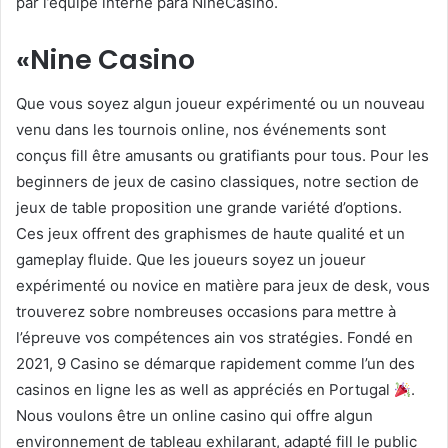
par l’équipe interne para NineCasino.
«Nine Casino
Que vous soyez algun joueur expérimenté ou un nouveau
venu dans les tournois online, nos événements sont
conçus fill être amusants ou gratifiants pour tous. Pour les
beginners de jeux de casino classiques, notre section de
jeux de table proposition une grande variété d’options.
Ces jeux offrent des graphismes de haute qualité et un
gameplay fluide. Que les joueurs soyez un joueur
expérimenté ou novice en matière para jeux de desk, vous
trouverez sobre nombreuses occasions para mettre à
l’épreuve vos compétences ain vos stratégies. Fondé en
2021, 9 Casino se démarque rapidement comme l’un des
casinos en ligne les as well as appréciés en Portugal
.
Nous voulons être un online casino qui offre algun
environnement de tableau exhilarant, adapté fill le public