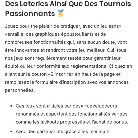
Des Loteries Ainsi Que Des Tournois
Passionnants
Jouez pour the plaisir de pratiquer, avec un jeu sans»
«entaille, des graphiques époustouflants et de
nombreuses fonctionnalités qui, sans aucun doute, vont
être innovantes et rendront votre jeu meilleur. Oui, tous
nos jeux sont régulièrement testés pour garantir leur
équité ou leur conformité aux réglementations. Cliquez en
allant sur le bouton «S’inscrire» en haut de la page et
remplissez le formulaire d’inscription avec vos annonces
personnelles.
Ces jeux sont articles par des» «développeurs
renommés et apportent des fonctionnalités variées
comme les jackpots progressifs et l’achat de bonus.
Avec des partenariats grâce à les meilleurs