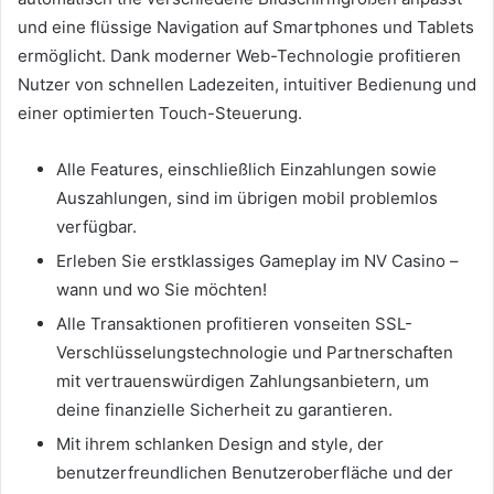
und eine flüssige Navigation auf Smartphones und Tablets
ermöglicht. Dank moderner Web-Technologie profitieren
Nutzer von schnellen Ladezeiten, intuitiver Bedienung und
einer optimierten Touch-Steuerung.
Alle Features, einschließlich Einzahlungen sowie
Auszahlungen, sind im übrigen mobil problemlos
verfügbar.
Erleben Sie erstklassiges Gameplay im NV Casino –
wann und wo Sie möchten!
Alle Transaktionen profitieren vonseiten SSL-
Verschlüsselungstechnologie und Partnerschaften
mit vertrauenswürdigen Zahlungsanbietern, um
deine finanzielle Sicherheit zu garantieren.
Mit ihrem schlanken Design and style, der
benutzerfreundlichen Benutzeroberfläche und der