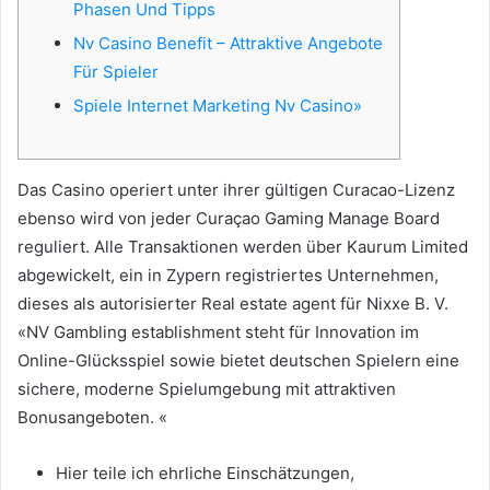
Phasen Und Tipps
Nv Casino Benefit – Attraktive Angebote
Für Spieler
Spiele Internet Marketing Nv Casino»
Das Casino operiert unter ihrer gültigen Curacao-Lizenz
ebenso wird von jeder Curaçao Gaming Manage Board
reguliert. Alle Transaktionen werden über Kaurum Limited
abgewickelt, ein in Zypern registriertes Unternehmen,
dieses als autorisierter Real estate agent für Nixxe B. V.
«NV Gambling establishment steht für Innovation im
Online-Glücksspiel sowie bietet deutschen Spielern eine
sichere, moderne Spielumgebung mit attraktiven
Bonusangeboten. «
Hier teile ich ehrliche Einschätzungen,