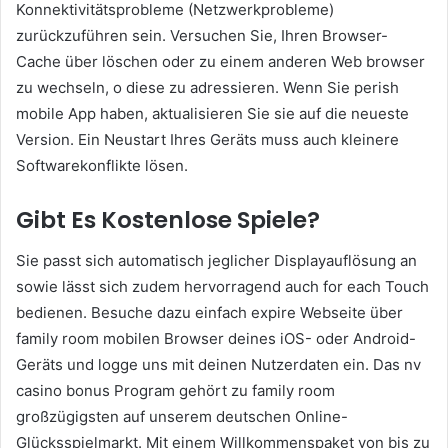
Konnektivitätsprobleme (Netzwerkprobleme)
zurückzuführen sein. Versuchen Sie, Ihren Browser-
Cache über löschen oder zu einem anderen Web browser
zu wechseln, o diese zu adressieren. Wenn Sie perish
mobile App haben, aktualisieren Sie sie auf die neueste
Version. Ein Neustart Ihres Geräts muss auch kleinere
Softwarekonflikte lösen.
Gibt Es Kostenlose Spiele?
Sie passt sich automatisch jeglicher Displayauflösung an
sowie lässt sich zudem hervorragend auch for each Touch
bedienen. Besuche dazu einfach expire Webseite über
family room mobilen Browser deines iOS- oder Android-
Geräts und logge uns mit deinen Nutzerdaten ein. Das nv
casino bonus Program gehört zu family room
großzügigsten auf unserem deutschen Online-
Glücksspielmarkt. Mit einem Willkommenspaket von bis zu