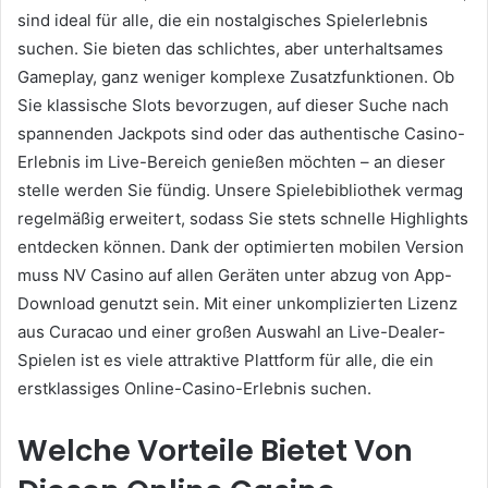
sind ideal für alle, die ein nostalgisches Spielerlebnis
suchen. Sie bieten das schlichtes, aber unterhaltsames
Gameplay, ganz weniger komplexe Zusatzfunktionen. Ob
Sie klassische Slots bevorzugen, auf dieser Suche nach
spannenden Jackpots sind oder das authentische Casino-
Erlebnis im Live-Bereich genießen möchten – an dieser
stelle werden Sie fündig. Unsere Spielebibliothek vermag
regelmäßig erweitert, sodass Sie stets schnelle Highlights
entdecken können. Dank der optimierten mobilen Version
muss NV Casino auf allen Geräten unter abzug von App-
Download genutzt sein. Mit einer unkomplizierten Lizenz
aus Curacao und einer großen Auswahl an Live-Dealer-
Spielen ist es viele attraktive Plattform für alle, die ein
erstklassiges Online-Casino-Erlebnis suchen.
Welche Vorteile Bietet Von