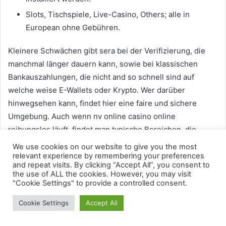
Slots, Tisch­spiele, Live-Casino, Others; alle in
European ohne Gebühren.
Kleinere Schwächen gibt sera bei der Verifizierung, die
manchmal länger dauern kann, sowie bei klassischen
Bankauszahlungen, die nicht and so schnell sind auf
welche weise E-Wallets oder Krypto. Wer darüber
hinwegsehen kann, findet hier eine faire und sichere
Umgebung. Auch wenn nv online casino online
reibungslos läuft, findet man typische Bereichen, die
Spieler manchmal erleben. Mit living area richtigen
We use cookies on our website to give you the most
Schritten lassen sich diese Schwierigkeiten jedoch
relevant experience by remembering your preferences
and repeat visits. By clicking “Accept All”, you consent to
schnell lösen.
the use of ALL the cookies. However, you may visit
"Cookie Settings" to provide a controlled consent.
Casino-spiele (erneut)
Cookie Settings
Accept All
Die Mindesteinzahlung liegt mit 10€ niedriger als bei
Facebook
Twitter
WhatsApp
Telegram
Viber