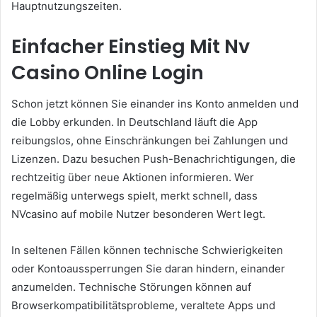
Hauptnutzungszeiten.
Einfacher Einstieg Mit Nv
Casino Online Login
Schon jetzt können Sie einander ins Konto anmelden und
die Lobby erkunden. In Deutschland läuft die App
reibungslos, ohne Einschränkungen bei Zahlungen und
Lizenzen. Dazu besuchen Push-Benachrichtigungen, die
rechtzeitig über neue Aktionen informieren. Wer
regelmäßig unterwegs spielt, merkt schnell, dass
NVcasino auf mobile Nutzer besonderen Wert legt.
In seltenen Fällen können technische Schwierigkeiten
oder Kontoaussperrungen Sie daran hindern, einander
anzumelden. Technische Störungen können auf
Browserkompatibilitätsprobleme, veraltete Apps und