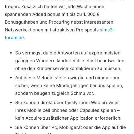
freuen. Zusätzlich bieten wir jede Woche einen
spannenden Added bonus mit bis zu 1. 000 €
Bonusguthaben und Procuring nebst interessanten
Netzwerkaktionen mit attraktiven Preispools
sims3-
forum.de
.
So vermagst du die Antworten auf expire meisten
gängigen Wundern kinderleicht selbst beantworten,
ohne den Kundenservice kontaktieren zu müssen.
Auf diese Melodie stellen wir nie und nimmer nur
sicher, wenn keine Minderjährigen bei uns spielen,
sondern beugen zugleich Schmu vor.
Sie können direkt über family room Web browser
Ihres Mobile cell phones oder Capsules spielen –
kein Acquire zusätzlicher Application erforderlich.
Sie können über Pc, Mobilgerät oder die App auf die