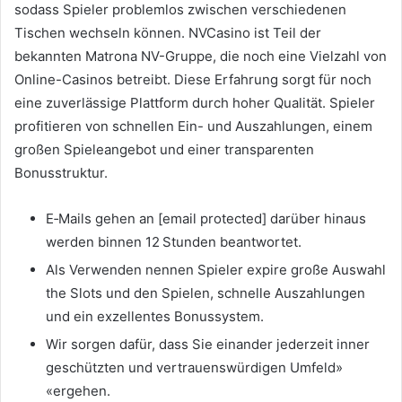
sodass Spieler problemlos zwischen verschiedenen
Tischen wechseln können. NVCasino ist Teil der
bekannten Matrona NV-Gruppe, die noch eine Vielzahl von
Online-Casinos betreibt. Diese Erfahrung sorgt für noch
eine zuverlässige Plattform durch hoher Qualität. Spieler
profitieren von schnellen Ein- und Auszahlungen, einem
großen Spieleangebot und einer transparenten
Bonusstruktur.
E‑Mails gehen an [email protected] darüber hinaus
werden binnen 12 Stunden beantwortet.
Als Verwenden nennen Spieler expire große Auswahl
the Slots und den Spielen, schnelle Auszahlungen
und ein exzellentes Bonussystem.
Wir sorgen dafür, dass Sie einander jederzeit inner
geschützten und vertrauenswürdigen Umfeld»
«ergehen.