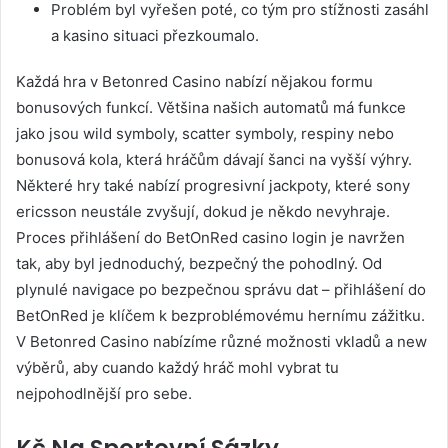
Problém byl vyřešen poté, co tým pro stížnosti zasáhl
a kasino situaci přezkoumalo.
Každá hra v Betonred Casino nabízí nějakou formu
bonusových funkcí. Většina našich automatů má funkce
jako jsou wild symboly, scatter symboly, respiny nebo
bonusová kola, která hráčům dávají šanci na vyšší výhry.
Některé hry také nabízí progresivní jackpoty, které sony
ericsson neustále zvyšují, dokud je někdo nevyhraje.
Proces přihlášení do BetOnRed casino login je navržen
tak, aby byl jednoduchý, bezpečný the pohodlný. Od
plynulé navigace po bezpečnou správu dat – přihlášení do
BetOnRed je klíčem k bezproblémovému hernímu zážitku.
V Betonred Casino nabízíme různé možnosti vkladů a new
výběrů, aby cuando každý hráč mohl vybrat tu
nejpohodlnější pro sebe.
Kč Na Sportovní Sázky