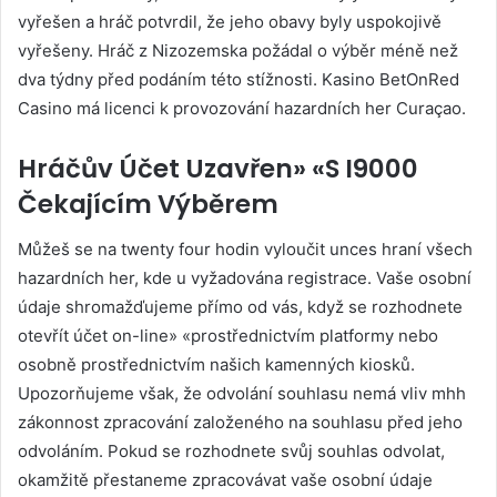
vyřešen a hráč potvrdil, že jeho obavy byly uspokojivě
vyřešeny. Hráč z Nizozemska požádal o výběr méně než
dva týdny před podáním této stížnosti. Kasino BetOnRed
Casino má licenci k provozování hazardních her Curaçao.
Hráčův Účet Uzavřen» «S I9000
Čekajícím Výběrem
Můžeš se na twenty four hodin vyloučit unces hraní všech
hazardních her, kde u vyžadována registrace. Vaše osobní
údaje shromažďujeme přímo od vás, když se rozhodnete
otevřít účet on-line» «prostřednictvím platformy nebo
osobně prostřednictvím našich kamenných kiosků.
Upozorňujeme však, že odvolání souhlasu nemá vliv mhh
zákonnost zpracování založeného na souhlasu před jeho
odvoláním. Pokud se rozhodnete svůj souhlas odvolat,
okamžitě přestaneme zpracovávat vaše osobní údaje