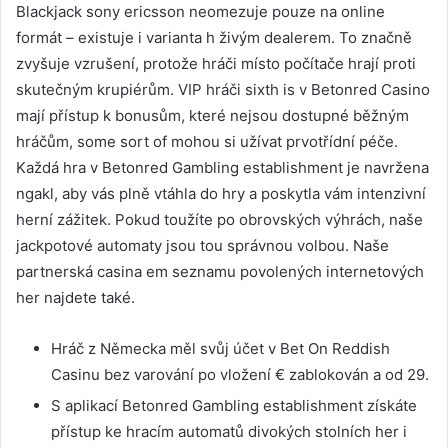
Blackjack sony ericsson neomezuje pouze na online
formát – existuje i varianta h živým dealerem. To značně
zvyšuje vzrušení, protože hráči místo počítače hrají proti
skutečným krupiérům. VIP hráči sixth is v Betonred Casino
mají přístup k bonusům, které nejsou dostupné běžným
hráčům, some sort of mohou si užívat prvotřídní péče.
Každá hra v Betonred Gambling establishment je navržena
ngakl, aby vás plně vtáhla do hry a poskytla vám intenzivní
herní zážitek. Pokud toužíte po obrovských výhrách, naše
jackpotové automaty jsou tou správnou volbou. Naše
partnerská casina em seznamu povolených internetových
her najdete také.
Hráč z Německa měl svůj účet v Bet On Reddish
Casinu bez varování po vložení € zablokován a od 29.
S aplikací Betonred Gambling establishment získáte
přístup ke hracím automatů divokých stolních her i