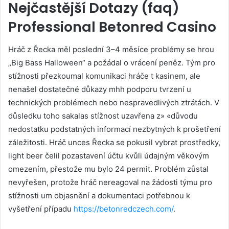
Nejčastější Dotazy (faq)
Professional Betonred Casino
Hráč z Řecka měl poslední 3–4 měsíce problémy se hrou
„Big Bass Halloween“ a požádal o vrácení peněz. Tým pro
stížnosti přezkoumal komunikaci hráče t kasinem, ale
nenašel dostatečné důkazy mhh podporu tvrzení u
technických problémech nebo nespravedlivých ztrátách. V
důsledku toho sakalas stížnost uzavřena z» «důvodu
nedostatku podstatných informací nezbytných k prošetření
záležitosti. Hráč unces Řecka se pokusil vybrat prostředky,
light beer čelil pozastavení účtu kvůli údajným věkovým
omezením, přestože mu bylo 24 permit. Problém zůstal
nevyřešen, protože hráč nereagoval na žádosti týmu pro
stížnosti um objasnění a dokumentaci potřebnou k
vyšetření případu
https://betonredczech.com/
.