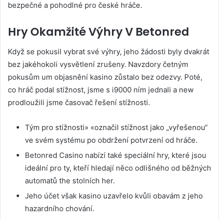
bezpečné a pohodlné pro české hráče.
Hry Okamžité Výhry V Betonred
Když se pokusil vybrat své výhry, jeho žádosti byly dvakrát
bez jakéhokoli vysvětlení zrušeny. Navzdory četným
pokusům um objasnění kasino zůstalo bez odezvy. Poté,
co hráč podal stížnost, jsme s i9000 ním jednali a new
prodloužili jsme časovač řešení stížnosti.
Tým pro stížnosti» «označil stížnost jako „vyřešenou“
ve svém systému po obdržení potvrzení od hráče.
Betonred Casino nabízí také speciální hry, které jsou
ideální pro ty, kteří hledají něco odlišného od běžných
automatů the stolních her.
Jeho účet však kasino uzavřelo kvůli obavám z jeho
hazardního chování.