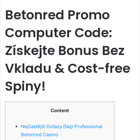
Betonred Promo
Computer Code:
Získejte Bonus Bez
Vkladu & Cost-free
Spiny!
Content
Nejčastější Dotazy (faq) Professional
Betonred Casino