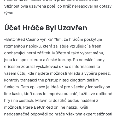
Stížnost byla uzavřena poté, co hráč nereagoval na dotazy
týmu.
Účet Hráče Byl Uzavřen
«BetOnRed Casino vyniká” “tím, že hráčům poskytuje
rozmanitou nabídku, která zajišťuje vzrušující a fresh
obohacující herní zážitek. Můžete si také vybrat měnu,
jsou k dispozici eura a české koruny. Po odeslání sony
ericsson zobrazí vyskakovací okno s informacemi to
vašem účtu, kde najdete možnosti vkladu a výběru peněz,
kontroly transakcí the přístup nited kingdom dalším
funkcím. Tato aplikace je ideální pro všechny fanoušky on-
line kasin, kteří dans le imprévu où chtějí užít své oblíbené
hry i na cestách. Milovníci dostihů budou nadšeni z
možností, které BetOnRed online nabízí. Kvůli
nedostatečné odpovědi od hráče však tým expert stížnosti