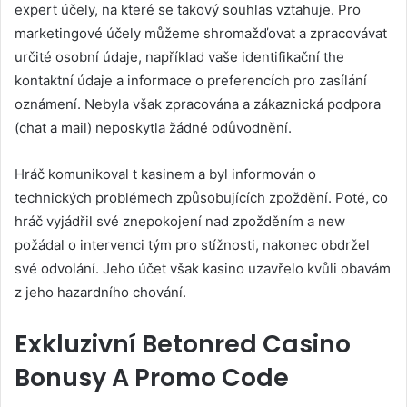
expert účely, na které se takový souhlas vztahuje. Pro
marketingové účely můžeme shromažďovat a zpracovávat
určité osobní údaje, například vaše identifikační the
kontaktní údaje a informace o preferencích pro zasílání
oznámení. Nebyla však zpracována a zákaznická podpora
(chat a mail) neposkytla žádné odůvodnění.
Hráč komunikoval t kasinem a byl informován o
technických problémech způsobujících zpoždění. Poté, co
hráč vyjádřil své znepokojení nad zpožděním a new
požádal o intervenci tým pro stížnosti, nakonec obdržel
své odvolání. Jeho účet však kasino uzavřelo kvůli obavám
z jeho hazardního chování.
Exkluzivní Betonred Casino
Bonusy A Promo Code