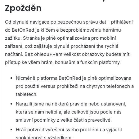
Zpožděn
Od plynulé navigace po bezpečnou správu dat – přihlášení
do BetOnRed je klíčem e bezproblémovému hernímu
zážitku. Stránka je plně optimalizována pro mobilní
zařízení, což zajišťuje plynulé procházení the rychlé
načítání. Bez ohledu» «em velikost obrazovky budete mít
přístup ke všem hrám, bonusům a funkcím platformy.
Nicméně platforma BetOnRed je plně optimalizována
pro použití versus prohlížeči na chytrých telefonech a
tabletech.
Narazili jsme na některá pravidla nebo ustanovení,
která se nám nelíbila, ale celkově jsou podle nás
smluvní podmínky z velké části spravedlivé.
Hráč potvrdil vyřešení svého problému a vyjádřil
spokojenost s výsledkem.