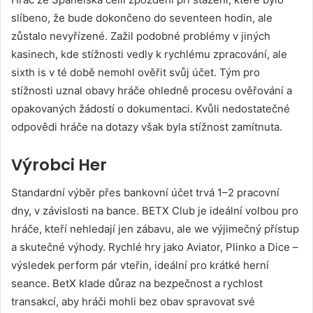
slíbeno, že bude dokončeno do seventeen hodin, ale
zůstalo nevyřízené. Zažil podobné problémy v jiných
kasinech, kde stížnosti vedly k rychlému zpracování, ale
sixth is v té době nemohl ověřit svůj účet. Tým pro
stížnosti uznal obavy hráče ohledně procesu ověřování a
opakovaných žádostí o dokumentaci. Kvůli nedostatečné
odpovědi hráče na dotazy však byla stížnost zamítnuta.
Výrobci Her
Standardní výběr přes bankovní účet trvá 1–2 pracovní
dny, v závislosti na bance. BETX Club je ideální volbou pro
hráče, kteří nehledají jen zábavu, ale we výjimečný přístup
a skutečné výhody. Rychlé hry jako Aviator, Plinko a Dice –
výsledek perform pár vteřin, ideální pro krátké herní
seance. BetX klade důraz na bezpečnost a rychlost
transakcí, aby hráči mohli bez obav spravovat své