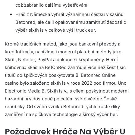
což zabránilo dalšímu vyšetřování.
Hráč z Německa vyhrál významnou částku v kasinu
Betonred, ale čelil opakovanému zamítnutí žádosti o
výběr sixth is v celkové výši truck eur.
Kromě tradičních metod, jako jsou bankovní převody a
kreditní karty, nabízíme i moderní platební metody jako
Skrill, Neteller, PayPal a dokonce i kryptoměny. Herní
knihovna» «kasina BetOnRed zahrnuje více než šest tisíc
titulů od špičkových poskytovatelů. Betonred Online
casino bylo založeno sixth is v roce 2022 pod firmou Uno
Electronic Media B. Sixth is v., s cílem poskytnout moderní
hazardní hry dostupné po celém světě včetne České
republiky. Od svého vzniku Betonred rychle roste díky
zaměření na špičkové technologie a široký výběr her.
Požadavek Hráče Na Výběr U