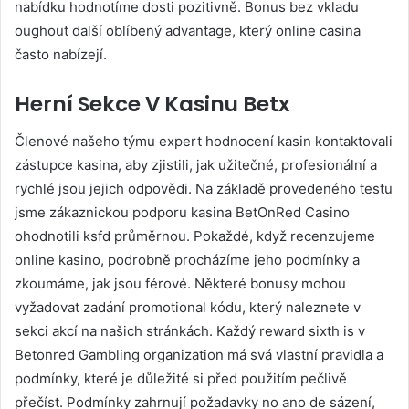
nabídku hodnotíme dosti pozitivně. Bonus bez vkladu
oughout další oblíbený advantage, který online casina
často nabízejí.
Herní Sekce V Kasinu Betx
Členové našeho týmu expert hodnocení kasin kontaktovali
zástupce kasina, aby zjistili, jak užitečné, profesionální a
rychlé jsou jejich odpovědi. Na základě provedeného testu
jsme zákaznickou podporu kasina BetOnRed Casino
ohodnotili ksfd průměrnou. Pokaždé, když recenzujeme
online kasino, podrobně procházíme jeho podmínky a
zkoumáme, jak jsou férové. Některé bonusy mohou
vyžadovat zadání promotional kódu, který naleznete v
sekci akcí na našich stránkách. Každý reward sixth is v
Betonred Gambling organization má svá vlastní pravidla a
podmínky, které je důležité si před použitím pečlivě
přečíst. Podmínky zahrnují požadavky no ano de sázení,