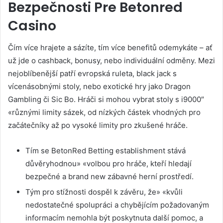
Bezpečnosti Pre Betonred
Casino
Čím více hrajete a sázíte, tím více benefitů odemykáte – ať
už jde o cashback, bonusy, nebo individuální odměny. Mezi
nejoblíbenější patří evropská ruleta, black jack s
vícenásobnými stoly, nebo exotické hry jako Dragon
Gambling či Sic Bo. Hráči si mohou vybrat stoly s i9000″
«různými limity sázek, od nízkých částek vhodných pro
začátečníky až po vysoké limity pro zkušené hráče.
Tím se BetonRed Betting establishment stává
důvěryhodnou» «volbou pro hráče, kteří hledají
bezpečné a brand new zábavné herní prostředí.
Tým pro stížnosti dospěl k závěru, že» «kvůli
nedostatečné spolupráci a chybějícím požadovaným
informacím nemohla být poskytnuta další pomoc, a