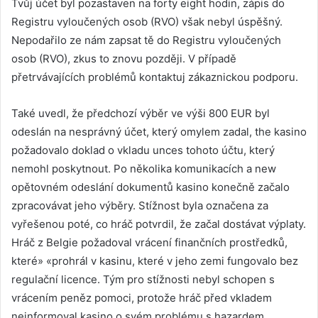
Tvůj účet byl pozastaven na forty eight hodin, zápis do
Registru vyloučených osob (RVO) však nebyl úspěšný.
Nepodařilo ze nám zapsat tě do Registru vyloučených
osob (RVO), zkus to znovu později. V případě
přetrvávajících problémů kontaktuj zákaznickou podporu.
Také uvedl, že předchozí výběr ve výši 800 EUR byl
odeslán na nesprávný účet, který omylem zadal, the kasino
požadovalo doklad o vkladu unces tohoto účtu, který
nemohl poskytnout. Po několika komunikacích a new
opětovném odeslání dokumentů kasino konečně začalo
zpracovávat jeho výběry. Stížnost byla označena za
vyřešenou poté, co hráč potvrdil, že začal dostávat výplaty.
Hráč z Belgie požadoval vrácení finančních prostředků,
které» «prohrál v kasinu, které v jeho zemi fungovalo bez
regulační licence. Tým pro stížnosti nebyl schopen s
vrácením peněz pomoci, protože hráč před vkladem
neinformoval kasino o svém problému s hazardem.