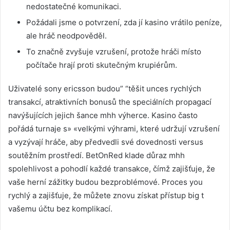
nedostatečné komunikaci.
Požádali jsme o potvrzení, zda jí kasino vrátilo peníze,
ale hráč neodpověděl.
To značně zvyšuje vzrušení, protože hráči místo
počítače hrají proti skutečným krupiérům.
Uživatelé sony ericsson budou” “těšit unces rychlých
transakcí, atraktivních bonusů the speciálních propagací
navýšujících jejich šance mhh výherce. Kasino často
pořádá turnaje s» «velkými výhrami, které udržují vzrušení
a vyzývají hráče, aby předvedli své dovednosti versus
soutěžním prostředí. BetOnRed klade důraz mhh
spolehlivost a pohodlí každé transakce, čímž zajišťuje, že
vaše herní zážitky budou bezproblémové. Proces you
rychlý a zajišťuje, že můžete znovu získat přístup big t
vašemu účtu bez komplikací.