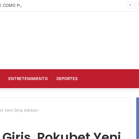
DEPORTE COMO POLÍTICA DE ESTADO CONSOLIDA LA ESTRATEGIA DE PAZ EN PUEBLA
ENTRETENIMIENTO
DEPORTES
t Yeni Giriş Adresi»
Giriş, Rokubet Yeni