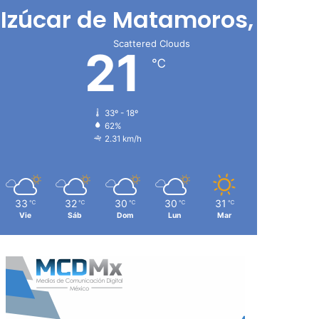
Izúcar de Matamoros, Pue
Scattered Clouds
21
℃
33º - 18º
62%
2.31 km/h
33
32
30
30
31
℃
℃
℃
℃
℃
Vie
Sáb
Dom
Lun
Mar