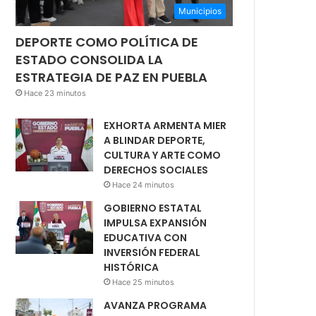
Municipios
DEPORTE COMO POLÍTICA DE
ESTADO CONSOLIDA LA
ESTRATEGIA DE PAZ EN PUEBLA
Hace 23 minutos
EXHORTA ARMENTA MIER
A BLINDAR DEPORTE,
CULTURA Y ARTE COMO
DERECHOS SOCIALES
Hace 24 minutos
GOBIERNO ESTATAL
IMPULSA EXPANSIÓN
EDUCATIVA CON
INVERSIÓN FEDERAL
HISTÓRICA
Hace 25 minutos
AVANZA PROGRAMA