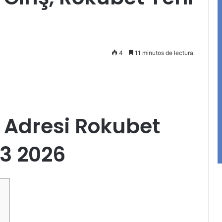
4
11 minutos de lectura
 Adresi Rokubet
3 2026