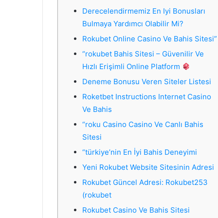
Derecelendirmemiz En Iyi Bonusları
Bulmaya Yardımcı Olabilir Mi?
Rokubet Online Casino Ve Bahis Sitesi”
“rokubet Bahis Sitesi – Güvenilir Ve
Hızlı Erişimli Online Platform
Deneme Bonusu Veren Siteler Listesi
Roketbet Instructions Internet Casino
Ve Bahis
“roku Casino Casino Ve Canlı Bahis
Sitesi
“türkiye’nin En İyi Bahis Deneyimi
Yeni Rokubet Website Sitesinin Adresi
Rokubet Güncel Adresi: Rokubet253
(rokubet
Rokubet Casino Ve Bahis Sitesi