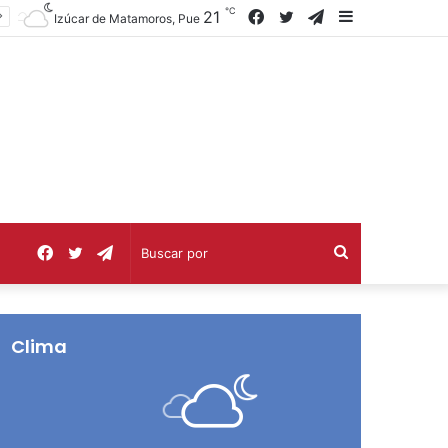
℃
Facebook
Twitter
Telegram
Barra
21
Izúcar de Matamoros, Pue
lateral
Facebook
Twitter
Telegram
Buscar
por
Clima