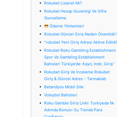
Rokubet Lisanslı Mı?
Rokubet Hesap Guvenligi Ve Sifre
Guncelleme
Ödeme Yöntemleri
Rokubet Güncel Giriş Neden Önemlidir
“rokubet Yeni Giriş Adresi Aktive Edildi!
Rokubet Roku Gambling Establishment
Spor Ve Gambling Establishment
Bahisleri Türkiye’de: Kayıt, Indir, Giriş”
Rokubet Giriş Ve İnceleme Rokubet
Giriş & Güncel Adres – Tarmaklab
Betandyou Mobil Site
Voleybol Bahisleri
Roku Gamble Giris Linki: Turkiyede İlk
Adımda Bonus» Su Tienda Para
Confianza