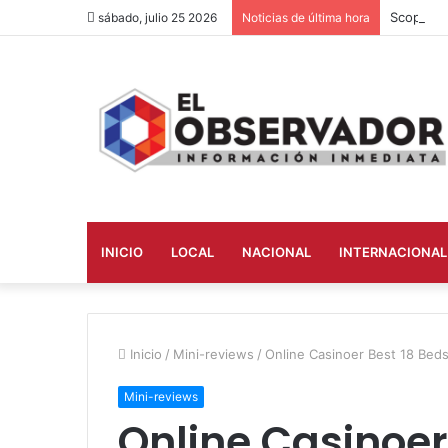
sábado, julio 25 2026
Noticias de última hora
INICIO
LOCAL
NACIONAL
INTERNACIONAL
Inicio
/
Mini-reviews
/
Online Casinoer Best 18 Be
Mini-reviews
Online Casinoer