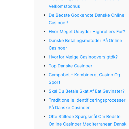
Velkomstbonus
De Bedste Godkendte Danske Online
Casinoer!
Hvor Meget Udbyder Highrollers For?
Danske Betalingsmetoder På Online
Casinoer
Hvorfor Vælge Casinooversigtdk?
Top Danske Casinoer
Campobet – Kombineret Casino Og
Sport
Skal Du Betale Skat Af Eat Gevinster?
Traditionelle Identificeringsprocesser
På Danske Casinoer
Ofte Stillede Spørgsmål Om Bedste
Online Casinoer Mediterranean Dansk