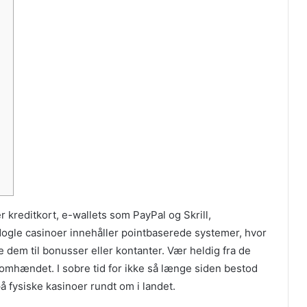
kreditkort, e-wallets som PayPal og Skrill,
Nogle casinoer innehåller pointbaserede systemer, hvor
e dem til bonusser eller kontanter. Vær heldig fra de
le tomhændet. I sobre tid for ikke så længe siden bestod
fysiske kasinoer rundt om i landet.