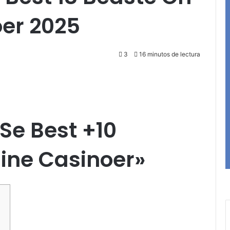
er 2025
3
16 minutos de lectura
 Se Best +10
ine Casinoer»