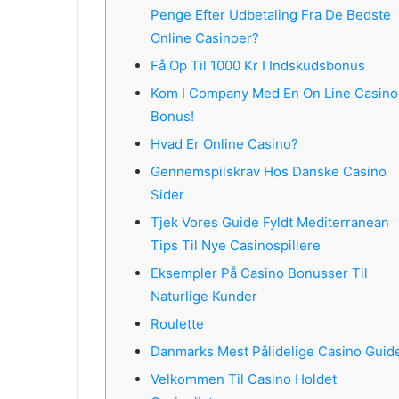
Penge Efter Udbetaling Fra De Bedste
Online Casinoer?
Få Op Til 1000 Kr I Indskudsbonus
Kom I Company Med En On Line Casino
Bonus!
Hvad Er Online Casino?
Gennemspilskrav Hos Danske Casino
Sider
Tjek Vores Guide Fyldt Mediterranean
Tips Til Nye Casinospillere
Eksempler På Casino Bonusser Til
Naturlige Kunder
Roulette
Danmarks Mest Pålidelige Casino Guid
Velkommen Til Casino Holdet