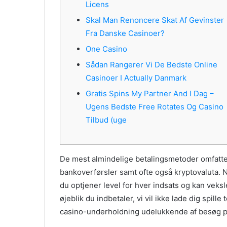
Licens
Skal Man Renoncere Skat Af Gevinster
Fra Danske Casinoer?
One Casino
Sådan Rangerer Vi De Bedste Online
Casinoer I Actually Danmark
Gratis Spins My Partner And I Dag –
Ugens Bedste Free Rotates Og Casino
Tilbud (uge
De mest almindelige betalingsmetoder omfatter 
bankoverførsler samt ofte også kryptovaluta. 
du optjener level for hver indsats og kan veksl
øjeblik du indbetaler, vi vil ikke lade dig spil
casino-underholdning udelukkende af besøg på 