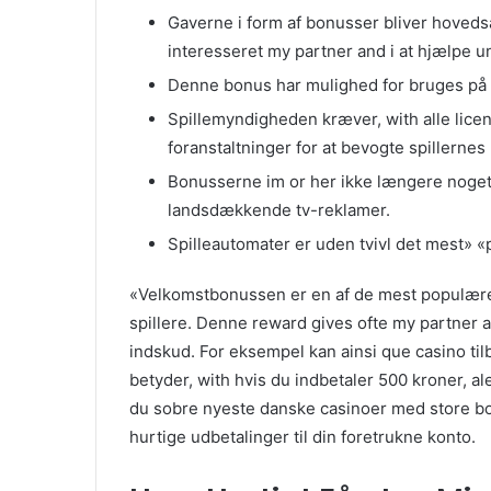
Gaverne i form af bonusser bliver hovedsag
interesseret my partner and i at hjælpe u
Denne bonus har mulighed for bruges på b
Spillemyndigheden kræver, with alle lic
foranstaltninger for at bevogte spillernes
Bonusserne im or her ikke længere noget, s
landsdækkende tv-reklamer.
Spilleautomater er uden tvivl det mest» «
«Velkomstbonussen er en af de mest populære
spillere. Denne reward gives ofte my partner a
indskud. For eksempel kan ainsi que casino til
betyder, with hvis du indbetaler 500 kroner, ale
du sobre nyeste danske casinoer med store bon
hurtige udbetalinger til din foretrukne konto.