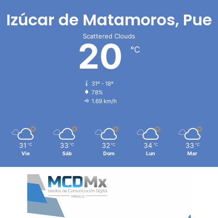
Izúcar de Matamoros, Pue
Scattered Clouds
20
℃
31º - 18º
78%
1.69 km/h
31
33
32
34
33
℃
℃
℃
℃
℃
Vie
Sáb
Dom
Lun
Mar