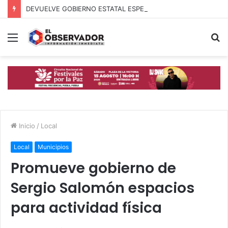
DEVUELVE GOBIERNO ESTATAL ESPERANZA, SEGURIDAD Y BIENESTAR A MUJERES DE LA PERIFERIA URBANA
Menú
B
p
Inicio
/
Local
Local
Municipios
Promueve gobierno de
Sergio Salomón espacios
para actividad física