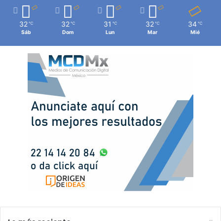
32
32
31
32
34
℃
℃
℃
℃
℃
Sáb
Dom
Lun
Mar
Mié