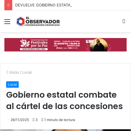
DEVUELVE GOBIERNO ESTATAL ESPERANZA, SEGURIDAD Y BIENESTAR A MUJERES DE LA PERIFERIA URBANA
Menú
B
p
Inicio
/
Local
Local
Gobierno estatal combate
al cártel de las concesiones
26/11/2025
3
1 minuto de lectura