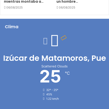
mientras montaba a…
un hombre…
06/08/2025
06/08/2025
Clima
Izúcar de Matamoros, Pue
Scattered Clouds
25
℃
32º - 25º
45%
1.22 km/h