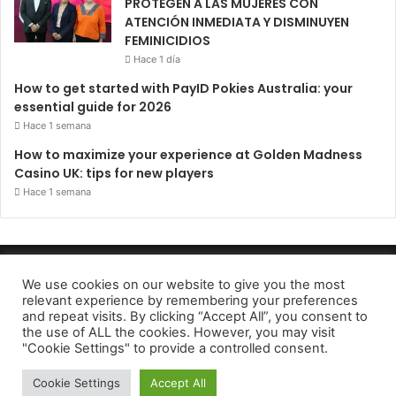
PROTEGEN A LAS MUJERES CON
ATENCIÓN INMEDIATA Y DISMINUYEN
FEMINICIDIOS
Hace 1 día
How to get started with PayID Pokies Australia: your
essential guide for 2026
Hace 1 semana
How to maximize your experience at Golden Madness
Casino UK: tips for new players
Hace 1 semana
Periódico El Observador 2022
We use cookies on our website to give you the most
relevant experience by remembering your preferences
Avido de privacidad
and repeat visits. By clicking “Accept All”, you consent to
the use of ALL the cookies. However, you may visit
Facebook
Twitter
Telegram
"Cookie Settings" to provide a controlled consent.
Cookie Settings
Accept All