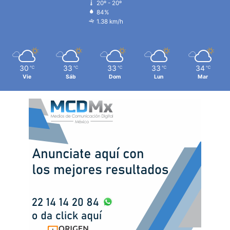
20º - 20º
84%
1.38 km/h
30
33
33
33
34
℃
℃
℃
℃
℃
Vie
Sáb
Dom
Lun
Mar