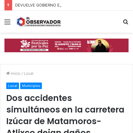
DEVUELVE GOBIERNO ESTATAL ESPERANZA, SEGURIDAD Y BIENESTAR A MUJERES DE LA PERIFERIA URBANA
Menú
B
p
Inicio
/
Local
Local
Municipios
Dos accidentes
simultáneos en la carretera
Izúcar de Matamoros-
Atlixco dejan daños