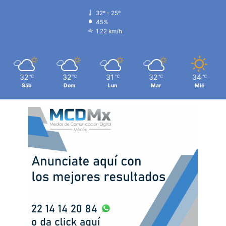
32º - 25º
45%
1.22 km/h
32
32
31
32
34
℃
℃
℃
℃
℃
Sáb
Dom
Lun
Mar
Mié