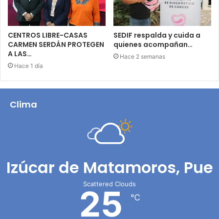
CENTROS LIBRE-CASAS
SEDIF respalda y cuida a
CARMEN SERDÁN PROTEGEN
quienes acompañan…
A LAS…
Hace 2 semanas
Hace 1 día
Clima
Izúcar de Matamoros, Pue
Scattered Clouds
25
℃