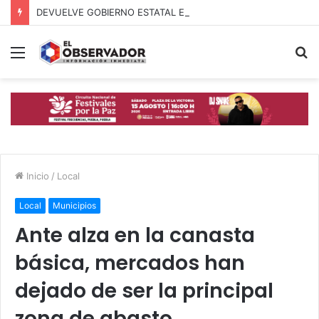
DEVUELVE GOBIERNO ESTATAL ESPERANZA, SEGURIDAD Y BIENESTAR A MUJERES DE LA PERIFERIA URBANA
Menú
B
p
Inicio
/
Local
Local
Municipios
Ante alza en la canasta
básica, mercados han
dejado de ser la principal
zona de abasto