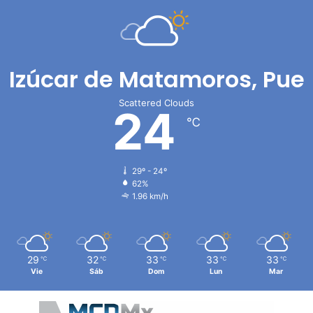
Izúcar de Matamoros, Pue
Scattered Clouds
24
℃
29º - 24º
62%
1.96 km/h
29
32
33
33
33
℃
℃
℃
℃
℃
Vie
Sáb
Dom
Lun
Mar