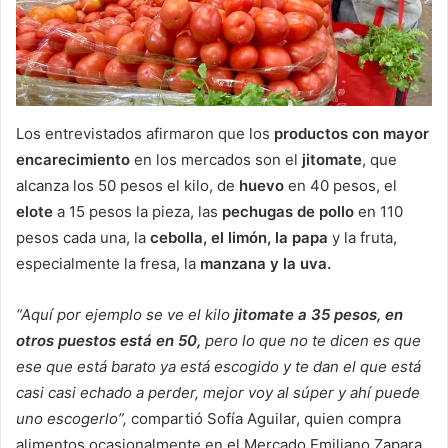
Los entrevistados afirmaron que los
productos con mayor
encarecimiento
en los mercados son el
jitomate
, que
alcanza los 50 pesos el kilo, de
huevo
en 40 pesos, el
elote
a 15 pesos la pieza, las
pechugas de pollo
en 110
pesos cada una, la
cebolla, el limón, la papa
y la fruta,
especialmente la fresa, la
manzana y la uva.
“Aquí por ejemplo se ve el kilo
jitomate a 35 pesos, en
otros puestos está en 50,
pero lo que no te dicen es que
ese que está barato ya está escogido y te dan el que está
casi casi echado a perder, mejor voy al súper y ahí puede
uno escogerlo”,
compartió Sofía Aguilar, quien compra
alimentos ocasionalmente en el Mercado Emiliano Zapara.