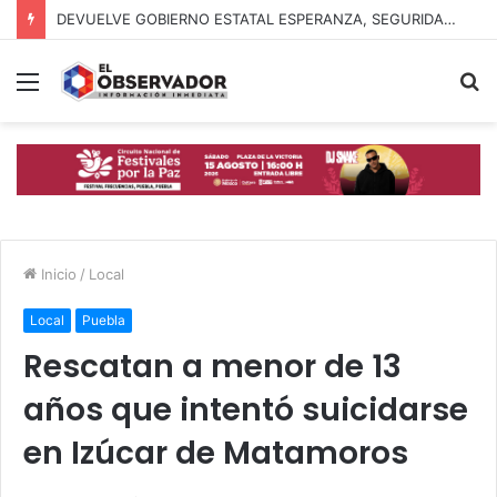
DEVUELVE GOBIERNO ESTATAL ESPERANZA, SEGURIDAD Y BIENESTAR A MUJERES DE LA PERIFERIA URBANA
Menú
B
p
Inicio
/
Local
Local
Puebla
Rescatan a menor de 13
años que intentó suicidarse
en Izúcar de Matamoros