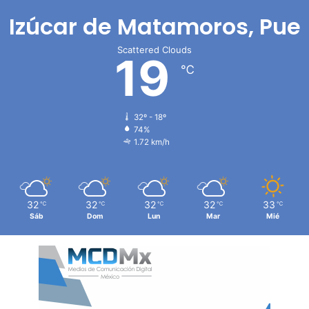
Izúcar de Matamoros, Pue
Scattered Clouds
19
℃
32º - 18º
74%
1.72 km/h
32
32
32
32
33
℃
℃
℃
℃
℃
Sáb
Dom
Lun
Mar
Mié