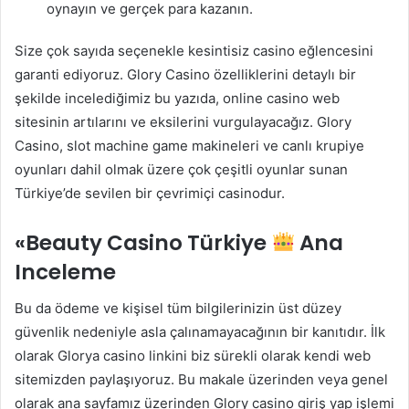
oynayın ve gerçek para kazanın.
Size çok sayıda seçenekle kesintisiz casino eğlencesini
garanti ediyoruz. Glory Casino özelliklerini detaylı bir
şekilde incelediğimiz bu yazıda, online casino web
sitesinin artılarını ve eksilerini vurgulayacağız. Glory
Casino, slot machine game makineleri ve canlı krupiye
oyunları dahil olmak üzere çok çeşitli oyunlar sunan
Türkiye’de sevilen bir çevrimiçi casinodur.
«Beauty Casino Türkiye
Ana
Inceleme
Bu da ödeme ve kişisel tüm bilgilerinizin üst düzey
güvenlik nedeniyle asla çalınamayacağının bir kanıtıdır. İlk
olarak Glorya casino linkini biz sürekli olarak kendi web
sitemizden paylaşıyoruz. Bu makale üzerinden veya genel
olarak ana sayfamız üzerinden Glory casino giriş yap işlemi