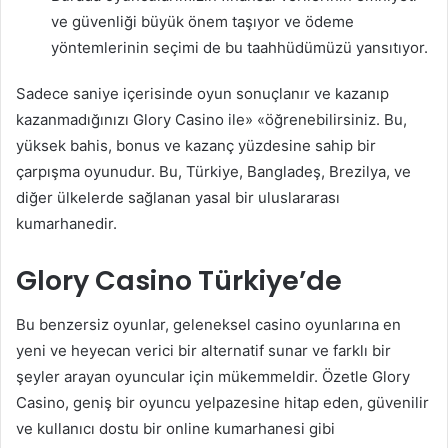
ve güvenliği büyük önem taşıyor ve ödeme
yöntemlerinin seçimi de bu taahhüdümüzü yansıtıyor.
Sadece saniye içerisinde oyun sonuçlanır ve kazanıp
kazanmadığınızı Glory Casino ile» «öğrenebilirsiniz. Bu,
yüksek bahis, bonus ve kazanç yüzdesine sahip bir
çarpışma oyunudur. Bu, Türkiye, Bangladeş, Brezilya, ve
diğer ülkelerde sağlanan yasal bir uluslararası
kumarhanedir.
Glory Casino Türkiye’de
Bu benzersiz oyunlar, geleneksel casino oyunlarına en
yeni ve heyecan verici bir alternatif sunar ve farklı bir
şeyler arayan oyuncular için mükemmeldir. Özetle Glory
Casino, geniş bir oyuncu yelpazesine hitap eden, güvenilir
ve kullanıcı dostu bir online kumarhanesi gibi