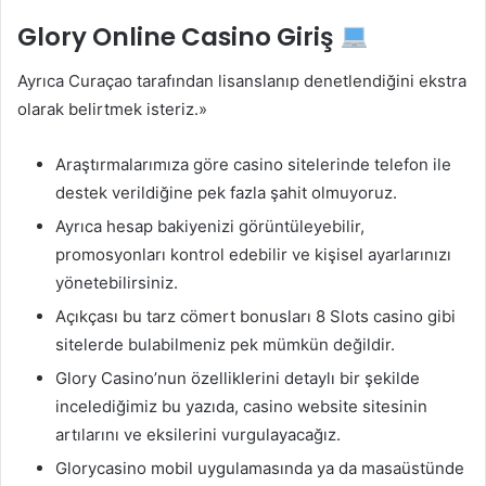
Glory Online Casino Giriş
Ayrıca Curaçao tarafından lisanslanıp denetlendiğini ekstra
olarak belirtmek isteriz.»
Araştırmalarımıza göre casino sitelerinde telefon ile
destek verildiğine pek fazla şahit olmuyoruz.
Ayrıca hesap bakiyenizi görüntüleyebilir,
promosyonları kontrol edebilir ve kişisel ayarlarınızı
yönetebilirsiniz.
Açıkçası bu tarz cömert bonusları 8 Slots casino gibi
sitelerde bulabilmeniz pek mümkün değildir.
Glory Casino’nun özelliklerini detaylı bir şekilde
incelediğimiz bu yazıda, casino website sitesinin
artılarını ve eksilerini vurgulayacağız.
Glorycasino mobil uygulamasında ya da masaüstünde