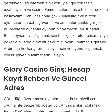
gerekiyor. Lafı isterseniz bu konuyla ilgili çok fazla
uzatmayalım ve casino Fame incelememize hızlı bir şekilde
başlayalım. Canlı casinolar çok kullanışlıdır ve birçok
oyuncu onları daha güvenilir ve adil bulur çünkü gerçek
krupiyelerle oynanan oyunun bir versiyonunu sunarlar.
Bahis oynamaya başlamak için blackjack, rulet, bakara veya
poker gibi istediğiniz bir çevrimiçi oyunu bulmanız gerekir.
Ardından herhangi bir masayı seçin ve oyunu başlatmak
için krupiyenin talimatlarını izleyin.
Glory Casino Giriş: Hesap
Kayıt Rehberi Ve Güncel
Adres
Görüldüğü üzere masa oyunları aslında krupiyeli canlı
oyunlar ile benzerlik gösteriyor. Ancak aralarındaki tek
farkın RNG sistemi olduğunu söyleyebiliriz. Bu klasik