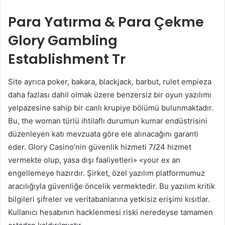
Para Yatırma & Para Çekme
Glory Gambling
Establishment Tr
Site ayrıca poker, bakara, blackjack, barbut, rulet empieza
daha fazlası dahil olmak üzere benzersiz bir oyun yazılımı
yelpazesine sahip bir canlı krupiye bölümü bulunmaktadır.
Bu, the woman türlü ihtilaflı durumun kumar endüstrisini
düzenleyen katı mevzuata göre ele alınacağını garanti
eder. Glory Casino’nin güvenlik hizmeti 7/24 hizmet
vermekte olup, yasa dışı faaliyetleri» «your ex an
engellemeye hazırdır. Şirket, özel yazılım platformumuz
aracılığıyla güvenliğe öncelik vermektedir. Bu yazılım kritik
bilgileri şifreler ve veritabanlarına yetkisiz erişimi kısıtlar.
Kullanıcı hesabının hacklenmesi riski neredeyse tamamen