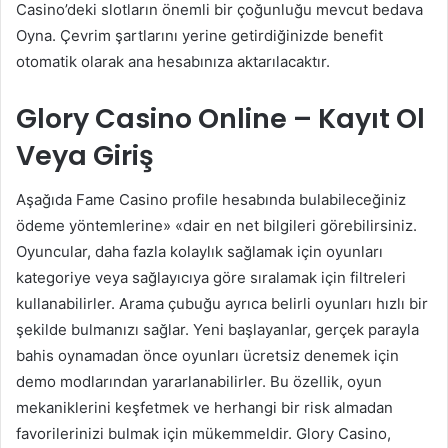
Casino’deki slotların önemli bir çoğunluğu mevcut bedava
Oyna. Çevrim şartlarını yerine getirdiğinizde benefit
otomatik olarak ana hesabınıza aktarılacaktır.
Glory Casino Online – Kayıt Ol
Veya Giriş
Aşağıda Fame Casino profile hesabında bulabileceğiniz
ödeme yöntemlerine» «dair en net bilgileri görebilirsiniz.
Oyuncular, daha fazla kolaylık sağlamak için oyunları
kategoriye veya sağlayıcıya göre sıralamak için filtreleri
kullanabilirler. Arama çubuğu ayrıca belirli oyunları hızlı bir
şekilde bulmanızı sağlar. Yeni başlayanlar, gerçek parayla
bahis oynamadan önce oyunları ücretsiz denemek için
demo modlarından yararlanabilirler. Bu özellik, oyun
mekaniklerini keşfetmek ve herhangi bir risk almadan
favorilerinizi bulmak için mükemmeldir. Glory Casino,