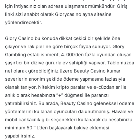
için ihtiyacınız olan adrese ulaşmanız mümkündür. Giriş
linki sizi snabbt olarak Glorycasino ayna sitesine
yönlendirecektir.
Glory Casino bu konuda dikkat çekici bir şekilde öne
çıkıyor ve rakiplerine göre birçok fayda sunuyor. Glory
Gambling establishment, 4. 000’den fazla oyundan oluşan
şaşırtıcı bir diziye gururla ev sahipliği yapıyor. Tablomuzda
net olarak görebildiğiniz üzere Beauty Casino kumar
severlerin anonim şekilde ödeme yapmasına fazlasıyla
olanak tanıyor. Nitekim kripto paralar ve e-cüzdanlar ile
anlık olarak hesabınıza “+” düğmesi ile paranızı
yatırabilirsiniz. Bu arada, Beauty Casino geleneksel ödeme
yöntemlerini kullanan oyuncuları da unutmamış. Havale ve
mobil bankacılık gibi seçenekleri kullanarak da hesabınıza
minimum 50 TL’den başlayarak bakiye eklemesi
yapabilirsiniz.