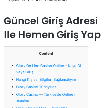
23/06/2025
5
12 minutos de lectura
Güncel Giriş Adresi
Ile Hemen Giriş Yap
Content
Glory On Line Casino Online – Kayıt Ol
Veya Giriş
Hangi Kişisel Bilgileri Sağlamalıyım
Glory Casino Türkiye’de
Glory Casino — Türkiye’de Online»
«casino