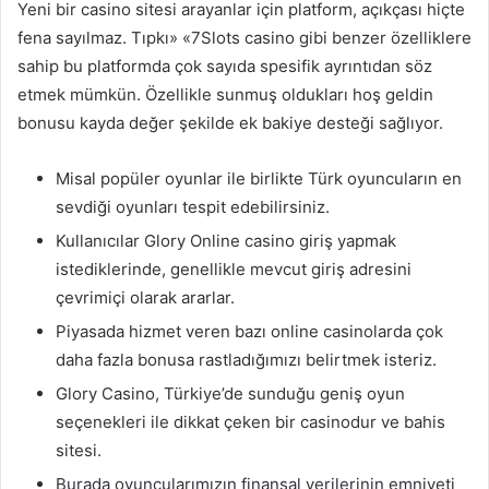
Yeni bir casino sitesi arayanlar için platform, açıkçası hiçte
fena sayılmaz. Tıpkı» «7Slots casino gibi benzer özelliklere
sahip bu platformda çok sayıda spesifik ayrıntıdan söz
etmek mümkün. Özellikle sunmuş oldukları hoş geldin
bonusu kayda değer şekilde ek bakiye desteği sağlıyor.
Misal popüler oyunlar ile birlikte Türk oyuncuların en
sevdiği oyunları tespit edebilirsiniz.
Kullanıcılar Glory Online casino giriş yapmak
istediklerinde, genellikle mevcut giriş adresini
çevrimiçi olarak ararlar.
Piyasada hizmet veren bazı online casinolarda çok
daha fazla bonusa rastladığımızı belirtmek isteriz.
Glory Casino, Türkiye’de sunduğu geniş oyun
seçenekleri ile dikkat çeken bir casinodur ve bahis
sitesi.
Burada oyuncularımızın finansal verilerinin emniyeti