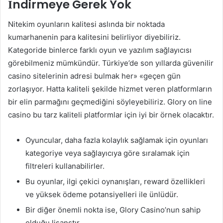
İndirmeye Gerek Yok
Nitekim oyunların kalitesi aslında bir noktada
kumarhanenin para kalitesini belirliyor diyebiliriz.
Kategoride binlerce farklı oyun ve yazılım sağlayıcısı
görebilmeniz mümkündür. Türkiye’de son yıllarda güvenilir
casino sitelerinin adresi bulmak her» «geçen gün
zorlaşıyor. Hatta kaliteli şekilde hizmet veren platformların
bir elin parmağını geçmediğini söyleyebiliriz. Glory on line
casino bu tarz kaliteli platformlar için iyi bir örnek olacaktır.
Oyuncular, daha fazla kolaylık sağlamak için oyunları
kategoriye veya sağlayıcıya göre sıralamak için
filtreleri kullanabilirler.
Bu oyunlar, ilgi çekici oynanışları, reward özellikleri
ve yüksek ödeme potansiyelleri ile ünlüdür.
Bir diğer önemli nokta ise, Glory Casino’nun sahip
olduğu lisanstır.