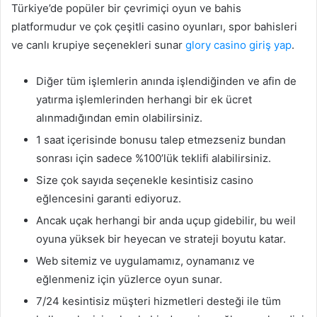
Türkiye’de popüler bir çevrimiçi oyun ve bahis
platformudur ve çok çeşitli casino oyunları, spor bahisleri
ve canlı krupiye seçenekleri sunar
glory casino giriş yap
.
Diğer tüm işlemlerin anında işlendiğinden ve afin de
yatırma işlemlerinden herhangi bir ek ücret
alınmadığından emin olabilirsiniz.
1 saat içerisinde bonusu talep etmezseniz bundan
sonrası için sadece %100’lük teklifi alabilirsiniz.
Size çok sayıda seçenekle kesintisiz casino
eğlencesini garanti ediyoruz.
Ancak uçak herhangi bir anda uçup gidebilir, bu weil
oyuna yüksek bir heyecan ve strateji boyutu katar.
Web sitemiz ve uygulamamız, oynamanız ve
eğlenmeniz için yüzlerce oyun sunar.
7/24 kesintisiz müşteri hizmetleri desteği ile tüm