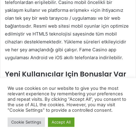
telefonlardan erişilebilir. Casino mobil öncelikli bir
yaklaşım kullanır ve platforma erişmek» «için ihtiyacınız
olan tek şey bir web tarayıcısı / uygulaması ve bir web
bağlantısıdır. Resmi web sitesi mobil oyunlar için optimize
edilmiştir ve HTML5 teknolojisi sayesinde tüm mobil
cihazları desteklemektedir. Yükleme süreleri etkileyicidir
ve her şey amaçlandığı gibi çalışır. Fame Casino app
uygulaması Android ve iOS akıllı telefonlara indirilebilir.
Yeni Kullanıcılar Için Bonuslar Var
Mı?
We use cookies on our website to give you the most
relevant experience by remembering your preferences
Şu anda, Glory Casino mobil uygulaması gerçek para
and repeat visits. By clicking “Accept All”, you consent to
kazanmak için en iyi» «seçeneklerden biri olarak kabul
the use of ALL the cookies. However, you may visit
"Cookie Settings" to provide a controlled consent.
edilmektedir. Yeni empieza güncel adreslere giriş yapmak
için ayna adresimizi kullanabilirsiniz çünkü buradaki
Cookie Settings
Accept All
bağlantılarımızı your ex zaman güncelliyoruz. Konum
sorununu çözmek için VPN uygulamalarını kullanabilirsiniz,
Facebook
Twitter
WhatsApp
Telegram
Viber