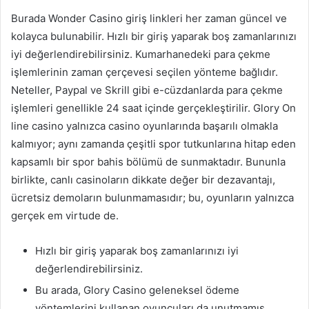
Burada Wonder Casino giriş linkleri her zaman güncel ve
kolayca bulunabilir. Hızlı bir giriş yaparak boş zamanlarınızı
iyi değerlendirebilirsiniz. Kumarhanedeki para çekme
işlemlerinin zaman çerçevesi seçilen yönteme bağlıdır.
Neteller, Paypal ve Skrill gibi e-cüzdanlarda para çekme
işlemleri genellikle 24 saat içinde gerçekleştirilir. Glory On
line casino yalnızca casino oyunlarında başarılı olmakla
kalmıyor; aynı zamanda çeşitli spor tutkunlarına hitap eden
kapsamlı bir spor bahis bölümü de sunmaktadır. Bununla
birlikte, canlı casinoların dikkate değer bir dezavantajı,
ücretsiz demoların bulunmamasıdır; bu, oyunların yalnızca
gerçek em virtude de.
Hızlı bir giriş yaparak boş zamanlarınızı iyi
değerlendirebilirsiniz.
Bu arada, Glory Casino geleneksel ödeme
yöntemlerini kullanan oyuncuları da unutmamış.