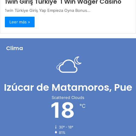
1win Giriş Türkiye ️ 1 Win Wager Casino ️
1win Türkiye Giriş Yap Empieza Oyna Bonus…
Leer más »
Clima
Izúcar de Matamoros, Pue
Scattered Clouds
18
℃
30º - 18º
81%