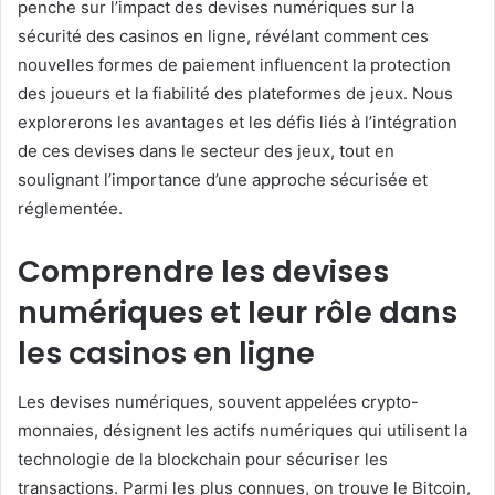
penche sur l’impact des devises numériques sur la
sécurité des casinos en ligne, révélant comment ces
nouvelles formes de paiement influencent la protection
des joueurs et la fiabilité des plateformes de jeux. Nous
explorerons les avantages et les défis liés à l’intégration
de ces devises dans le secteur des jeux, tout en
soulignant l’importance d’une approche sécurisée et
réglementée.
Comprendre les devises
numériques et leur rôle dans
les casinos en ligne
Les devises numériques, souvent appelées crypto-
monnaies, désignent les actifs numériques qui utilisent la
technologie de la blockchain pour sécuriser les
transactions. Parmi les plus connues, on trouve le Bitcoin,