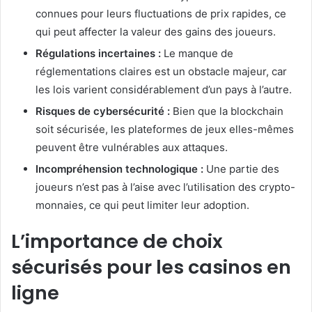
connues pour leurs fluctuations de prix rapides, ce
qui peut affecter la valeur des gains des joueurs.
Régulations incertaines :
Le manque de
réglementations claires est un obstacle majeur, car
les lois varient considérablement d’un pays à l’autre.
Risques de cybersécurité :
Bien que la blockchain
soit sécurisée, les plateformes de jeux elles-mêmes
peuvent être vulnérables aux attaques.
Incompréhension technologique :
Une partie des
joueurs n’est pas à l’aise avec l’utilisation des crypto-
monnaies, ce qui peut limiter leur adoption.
L’importance de choix
sécurisés pour les casinos en
ligne