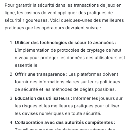
Pour garantir la sécurité dans les transactions de jeux en
ligne, les casinos doivent appliquer des pratiques de
sécurité rigoureuses. Voici quelques-unes des meilleures
pratiques que les opérateurs devraient suivre :
Utiliser des technologies de sécurité avancées :
L’implémentation de protocoles de cryptage de haut
niveau pour protéger les données des utilisateurs est
essentielle.
Offrir une transparence :
Les plateformes doivent
fournir des informations claires sur leurs politiques
de sécurité et les méthodes de dégâts possibles.
Education des utilisateurs :
Informer les joueurs sur
les risques et les meilleures pratiques pour utiliser
les devises numériques en toute sécurité.
Collaboration avec des autorités compétentes :
Travailler avec des régulateurs pour adopter des