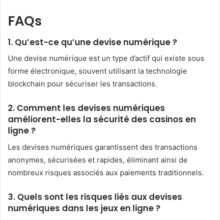
FAQs
1. Qu’est-ce qu’une devise numérique ?
Une devise numérique est un type d’actif qui existe sous
forme électronique, souvent utilisant la technologie
blockchain pour sécuriser les transactions.
2. Comment les devises numériques
améliorent-elles la sécurité des casinos en
ligne ?
Les devises numériques garantissent des transactions
anonymes, sécurisées et rapides, éliminant ainsi de
nombreux risques associés aux paiements traditionnels.
3. Quels sont les risques liés aux devises
numériques dans les jeux en ligne ?