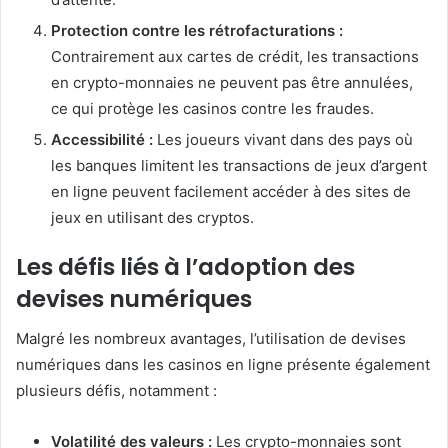
Protection contre les rétrofacturations :
Contrairement aux cartes de crédit, les transactions
en crypto-monnaies ne peuvent pas être annulées,
ce qui protège les casinos contre les fraudes.
Accessibilité :
Les joueurs vivant dans des pays où
les banques limitent les transactions de jeux d’argent
en ligne peuvent facilement accéder à des sites de
jeux en utilisant des cryptos.
Les défis liés à l’adoption des
devises numériques
Malgré les nombreux avantages, l’utilisation de devises
numériques dans les casinos en ligne présente également
plusieurs défis, notamment :
Volatilité des valeurs :
Les crypto-monnaies sont