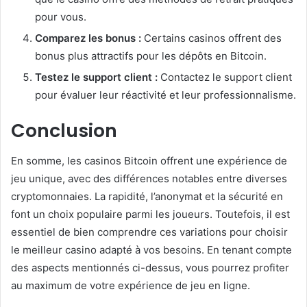
pour vous.
Comparez les bonus :
Certains casinos offrent des
bonus plus attractifs pour les dépôts en Bitcoin.
Testez le support client :
Contactez le support client
pour évaluer leur réactivité et leur professionnalisme.
Conclusion
En somme, les casinos Bitcoin offrent une expérience de
jeu unique, avec des différences notables entre diverses
cryptomonnaies. La rapidité, l’anonymat et la sécurité en
font un choix populaire parmi les joueurs. Toutefois, il est
essentiel de bien comprendre ces variations pour choisir
le meilleur casino adapté à vos besoins. En tenant compte
des aspects mentionnés ci-dessus, vous pourrez profiter
au maximum de votre expérience de jeu en ligne.