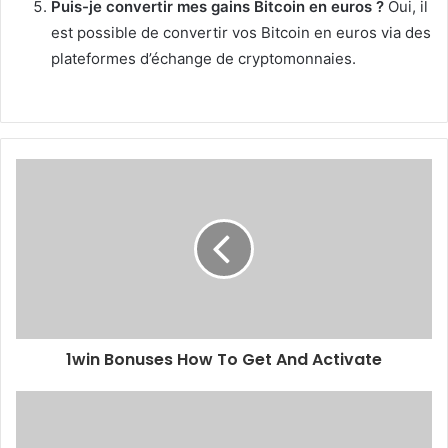
Puis-je convertir mes gains Bitcoin en euros ?
Oui, il
est possible de convertir vos Bitcoin en euros via des
plateformes d’échange de cryptomonnaies.
1win Bonuses How To Get And Activate