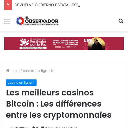
DEVUELVE GOBIERNO ESTATAL ESPERANZA, SEGURIDAD Y BIENESTAR A MUJERES DE LA PERIFERIA URBANA
Menú
B
p
Inicio
/
casino en ligne fr
casino en ligne fr
Les meilleurs casinos
Bitcoin : Les différences
entre les cryptomonnaies