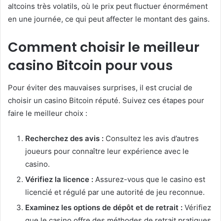
altcoins très volatils, où le prix peut fluctuer énormément
en une journée, ce qui peut affecter le montant des gains.
Comment choisir le meilleur
casino Bitcoin pour vous
Pour éviter des mauvaises surprises, il est crucial de
choisir un casino Bitcoin réputé. Suivez ces étapes pour
faire le meilleur choix :
Recherchez des avis :
Consultez les avis d’autres
joueurs pour connaître leur expérience avec le
casino.
Vérifiez la licence :
Assurez-vous que le casino est
licencié et régulé par une autorité de jeu reconnue.
Examinez les options de dépôt et de retrait :
Vérifiez
que le casino offre des méthodes de retrait pratiques