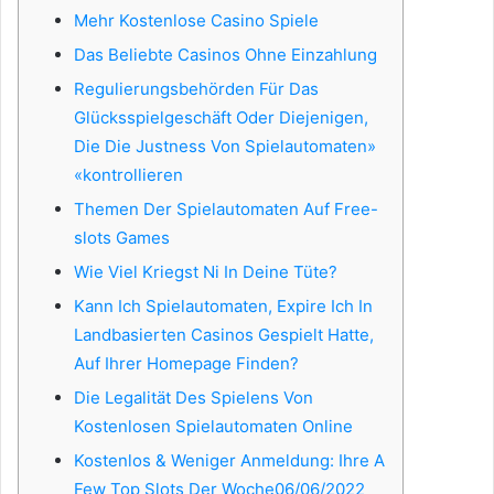
Mehr Kostenlose Casino Spiele
Das Beliebte Casinos Ohne Einzahlung
Regulierungsbehörden Für Das
Glücksspielgeschäft Oder Diejenigen,
Die Die Justness Von Spielautomaten»
«kontrollieren
Themen Der Spielautomaten Auf Free-
slots Games
Wie Viel Kriegst Ni In Deine Tüte?
Kann Ich Spielautomaten, Expire Ich In
Landbasierten Casinos Gespielt Hatte,
Auf Ihrer Homepage Finden?
Die Legalität Des Spielens Von
Kostenlosen Spielautomaten Online
Kostenlos & Weniger Anmeldung: Ihre A
Few Top Slots Der Woche06/06/2022