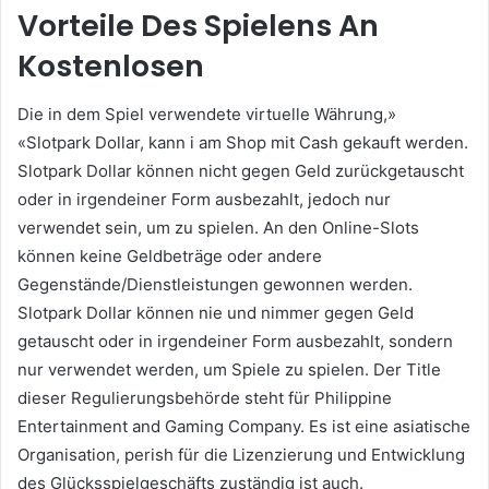
Vorteile Des Spielens An
Kostenlosen
Die in dem Spiel verwendete virtuelle Währung,»
«Slotpark Dollar, kann i am Shop mit Cash gekauft werden.
Slotpark Dollar können nicht gegen Geld zurückgetauscht
oder in irgendeiner Form ausbezahlt, jedoch nur
verwendet sein, um zu spielen. An den Online-Slots
können keine Geldbeträge oder andere
Gegenstände/Dienstleistungen gewonnen werden.
Slotpark Dollar können nie und nimmer gegen Geld
getauscht oder in irgendeiner Form ausbezahlt, sondern
nur verwendet werden, um Spiele zu spielen. Der Title
dieser Regulierungsbehörde steht für Philippine
Entertainment and Gaming Company. Es ist eine asiatische
Organisation, perish für die Lizenzierung und Entwicklung
des Glücksspielgeschäfts zuständig ist auch.