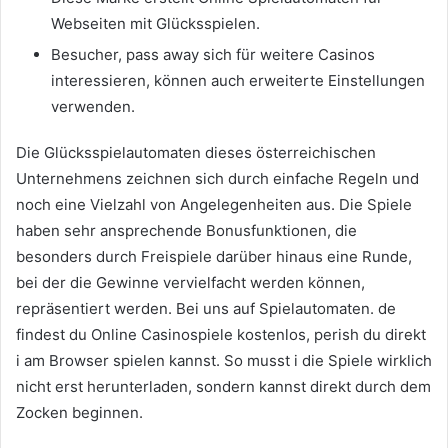
Webseiten mit Glücksspielen.
Besucher, pass away sich für weitere Casinos
interessieren, können auch erweiterte Einstellungen
verwenden.
Die Glücksspielautomaten dieses österreichischen
Unternehmens zeichnen sich durch einfache Regeln und
noch eine Vielzahl von Angelegenheiten aus. Die Spiele
haben sehr ansprechende Bonusfunktionen, die
besonders durch Freispiele darüber hinaus eine Runde,
bei der die Gewinne vervielfacht werden können,
repräsentiert werden. Bei uns auf Spielautomaten. de
findest du Online Casinospiele kostenlos, perish du direkt
i am Browser spielen kannst. So musst i die Spiele wirklich
nicht erst herunterladen, sondern kannst direkt durch dem
Zocken beginnen.