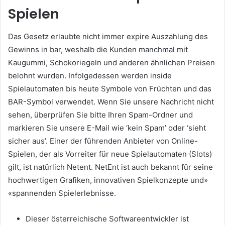
Spielen
Das Gesetz erlaubte nicht immer expire Auszahlung des
Gewinns in bar, weshalb die Kunden manchmal mit
Kaugummi, Schokoriegeln und anderen ähnlichen Preisen
belohnt wurden. Infolgedessen werden inside
Spielautomaten bis heute Symbole von Früchten und das
BAR-Symbol verwendet. Wenn Sie unsere Nachricht nicht
sehen, überprüfen Sie bitte Ihren Spam-Ordner und
markieren Sie unsere E-Mail wie ‘kein Spam’ oder ‘sieht
sicher aus’. Einer der führenden Anbieter von Online-
Spielen, der als Vorreiter für neue Spielautomaten (Slots)
gilt, ist natürlich Netent. NetEnt ist auch bekannt für seine
hochwertigen Grafiken, innovativen Spielkonzepte und»
«spannenden Spielerlebnisse.
Dieser österreichische Softwareentwickler ist