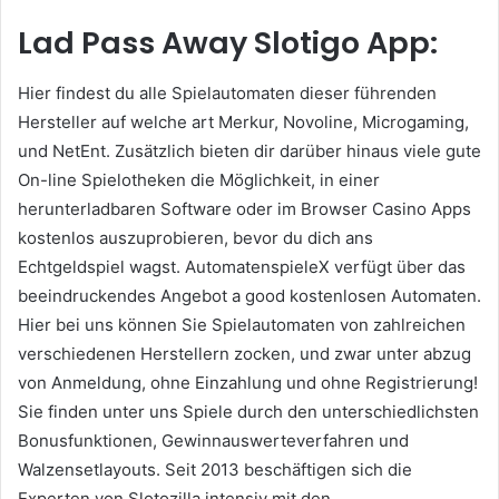
Lad Pass Away Slotigo App:
Hier findest du alle Spielautomaten dieser führenden
Hersteller auf welche art Merkur, Novoline, Microgaming,
und NetEnt. Zusätzlich bieten dir darüber hinaus viele gute
On-line Spielotheken die Möglichkeit, in einer
herunterladbaren Software oder im Browser Casino Apps
kostenlos auszuprobieren, bevor du dich ans
Echtgeldspiel wagst. AutomatenspieleX verfügt über das
beeindruckendes Angebot a good kostenlosen Automaten.
Hier bei uns können Sie Spielautomaten von zahlreichen
verschiedenen Herstellern zocken, und zwar unter abzug
von Anmeldung, ohne Einzahlung und ohne Registrierung!
Sie finden unter uns Spiele durch den unterschiedlichsten
Bonusfunktionen, Gewinnauswerteverfahren und
Walzensetlayouts. Seit 2013 beschäftigen sich die
Experten von Slotozilla intensiv mit den