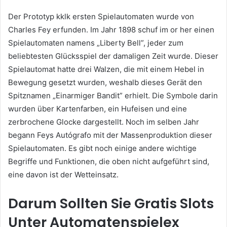
Der Prototyp kklk ersten Spielautomaten wurde von
Charles Fey erfunden. Im Jahr 1898 schuf im or her einen
Spielautomaten namens „Liberty Bell”, jeder zum
beliebtesten Glücksspiel der damaligen Zeit wurde. Dieser
Spielautomat hatte drei Walzen, die mit einem Hebel in
Bewegung gesetzt wurden, weshalb dieses Gerät den
Spitznamen „Einarmiger Bandit” erhielt. Die Symbole darin
wurden über Kartenfarben, ein Hufeisen und eine
zerbrochene Glocke dargestellt. Noch im selben Jahr
begann Feys Autógrafo mit der Massenproduktion dieser
Spielautomaten. Es gibt noch einige andere wichtige
Begriffe und Funktionen, die oben nicht aufgeführt sind,
eine davon ist der Wetteinsatz.
Darum Sollten Sie Gratis Slots
Unter Automatenspielex