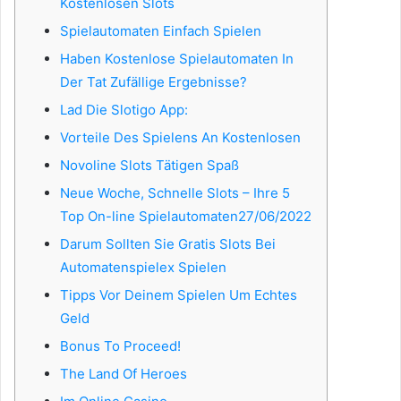
Kostenlosen Slots
Spielautomaten Einfach Spielen
Haben Kostenlose Spielautomaten In
Der Tat Zufällige Ergebnisse?
Lad Die Slotigo App:
Vorteile Des Spielens An Kostenlosen
Novoline Slots Tätigen Spaß
Neue Woche, Schnelle Slots – Ihre 5
Top On-line Spielautomaten27/06/2022
Darum Sollten Sie Gratis Slots Bei
Automatenspielex Spielen
Tipps Vor Deinem Spielen Um Echtes
Geld
Bonus To Proceed!
The Land Of Heroes