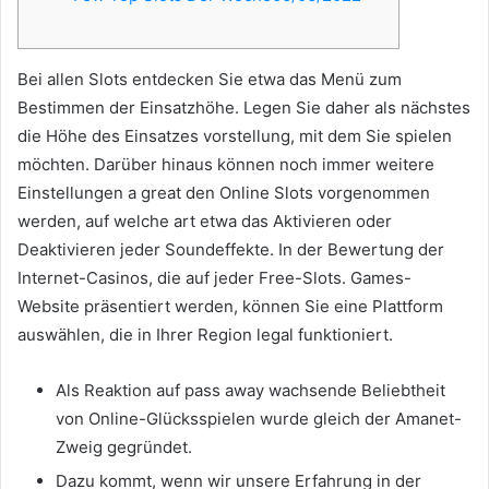
Bei allen Slots entdecken Sie etwa das Menü zum
Bestimmen der Einsatzhöhe. Legen Sie daher als nächstes
die Höhe des Einsatzes vorstellung, mit dem Sie spielen
möchten. Darüber hinaus können noch immer weitere
Einstellungen a great den Online Slots vorgenommen
werden, auf welche art etwa das Aktivieren oder
Deaktivieren jeder Soundeffekte. In der Bewertung der
Internet-Casinos, die auf jeder Free-Slots. Games-
Website präsentiert werden, können Sie eine Plattform
auswählen, die in Ihrer Region legal funktioniert.
Als Reaktion auf pass away wachsende Beliebtheit
von Online-Glücksspielen wurde gleich der Amanet-
Zweig gegründet.
Dazu kommt, wenn wir unsere Erfahrung in der