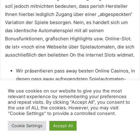
soll jedoch mitnichten bedeuten, dass perish Hersteller
Ihnen hierbei lediglich Zugang über einer „abgespeckten“
Variation der Spiele besorgen. Nein, es handelt sich um
das identische Automatenspiel mit all seinen
Bonusfunktionen, grafischen Highlights usw. Online-Slot.
de ist» «noch eine Webseite über Spielautomaten, die sich
ausschließlich den beliebten On the internet Slots widmet.
Wir präsentieren pass away besten Online Casinos, in
denen pass away aufregendsten Spielautomaten-
Spiele angeboten werden, außerdem dürfen auch
We use cookies on our website to give you the most
detaillierte Bewertungen der Casinos auch nicht
relevant experience by remembering your preferences
and repeat visits. By clicking “Accept All”, you consent to
fehlen.
the use of ALL the cookies. However, you may visit
Seit 2013 beschäftigen sich die Experten von
"Cookie Settings" to provide a controlled consent.
Slotozilla intensiv mit den unterschiedlichsten
Cookie Settings
Accept All
Spielautomaten auf unserem Markt.
Einer der führenden Anbieter von Online-Spielen, der
Facebook
Twitter
WhatsApp
Telegram
Viber