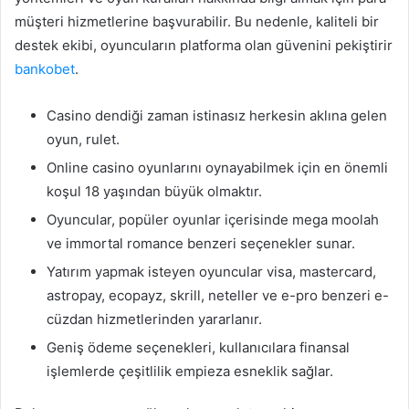
müşteri hizmetlerine başvurabilir. Bu nedenle, kaliteli bir
destek ekibi, oyuncuların platforma olan güvenini pekiştirir
bankobet
.
Casino dendiği zaman istinasız herkesin aklına gelen
oyun, rulet.
Online casino oyunlarını oynayabilmek için en önemli
koşul 18 yaşından büyük olmaktır.
Oyuncular, popüler oyunlar içerisinde mega moolah
ve immortal romance benzeri seçenekler sunar.
Yatırım yapmak isteyen oyuncular visa, mastercard,
astropay, ecopayz, skrill, neteller ve e-pro benzeri e-
cüzdan hizmetlerinden yararlanır.
Geniş ödeme seçenekleri, kullanıcılara finansal
işlemlerde çeşitlilik empieza esneklik sağlar.