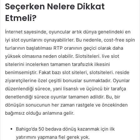
Seçerken Nelere Dikkat
Etmeli?
İnternet sayesinde, oyuncular artık dünya genelindeki en
iyi slot oyunlarını oynayabilirler. Bu nedenle, cost-free spin
turlarının başlatılması RTP oranının geçici olarak daha
yüksek olmasına neden olabilir. Slotsiteleri. live slot
sitelerini incelerken tamamen tarafsızlık ilkesini
benimsemiştir. Fakat bazı slot siteleri, slotsiteleri. reside
ziyaretçilerine özel çeşitli bonuslar sunmaktadır. Oyunlar
düzenlendiği sürece, yani lisanslı ve üçüncü bir tarafça
denetlendiği sürece oyunlar tamamen adildir. Bu, bir
dönüşün sonucunun her zaman rastgele ve öncekinden
bağımsız olduğu anlamına gelir.
Bahigo’da 50 bedava dönüş kazanmak için ilk
yatırımını yapmana fiel gerek yok.