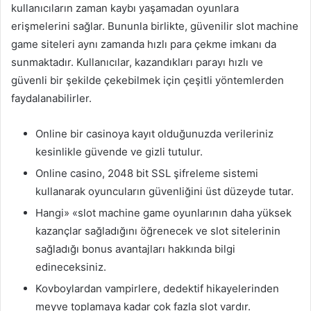
kullanıcıların zaman kaybı yaşamadan oyunlara
erişmelerini sağlar. Bununla birlikte, güvenilir slot machine
game siteleri aynı zamanda hızlı para çekme imkanı da
sunmaktadır. Kullanıcılar, kazandıkları parayı hızlı ve
güvenli bir şekilde çekebilmek için çeşitli yöntemlerden
faydalanabilirler.
Online bir casinoya kayıt olduğunuzda verileriniz
kesinlikle güvende ve gizli tutulur.
Online casino, 2048 bit SSL şifreleme sistemi
kullanarak oyuncuların güvenliğini üst düzeyde tutar.
Hangi» «slot machine game oyunlarının daha yüksek
kazançlar sağladığını öğrenecek ve slot sitelerinin
sağladığı bonus avantajları hakkında bilgi
edineceksiniz.
Kovboylardan vampirlere, dedektif hikayelerinden
meyve toplamaya kadar çok fazla slot vardır.