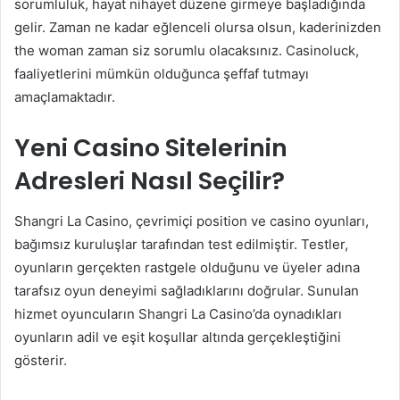
sorumluluk, hayat nihayet düzene girmeye başladığında
gelir. Zaman ne kadar eğlenceli olursa olsun, kaderinizden
the woman zaman siz sorumlu olacaksınız. Casinoluck,
faaliyetlerini mümkün olduğunca şeffaf tutmayı
amaçlamaktadır.
Yeni Casino Sitelerinin
Adresleri Nasıl Seçilir?
Shangri La Casino, çevrimiçi position ve casino oyunları,
bağımsız kuruluşlar tarafından test edilmiştir. Testler,
oyunların gerçekten rastgele olduğunu ve üyeler adına
tarafsız oyun deneyimi sağladıklarını doğrular. Sunulan
hizmet oyuncuların Shangri La Casino’da oynadıkları
oyunların adil ve eşit koşullar altında gerçekleştiğini
gösterir.