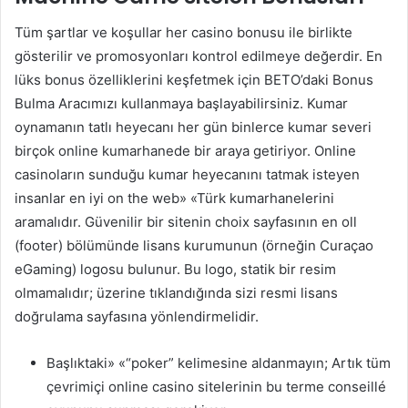
Tüm şartlar ve koşullar her casino bonusu ile birlikte
gösterilir ve promosyonları kontrol edilmeye değerdir. En
lüks bonus özelliklerini keşfetmek için BETO’daki Bonus
Bulma Aracımızı kullanmaya başlayabilirsiniz. Kumar
oynamanın tatlı heyecanı her gün binlerce kumar severi
birçok online kumarhanede bir araya getiriyor. Online
casinoların sunduğu kumar heyecanını tatmak isteyen
insanlar en iyi on the web» «Türk kumarhanelerini
aramalıdır. Güvenilir bir sitenin choix sayfasının en oll
(footer) bölümünde lisans kurumunun (örneğin Curaçao
eGaming) logosu bulunur. Bu logo, statik bir resim
olmamalıdır; üzerine tıklandığında sizi resmi lisans
doğrulama sayfasına yönlendirmelidir.
Başlıktaki» «“poker” kelimesine aldanmayın; Artık tüm
çevrimiçi online casino sitelerinin bu terme conseillé