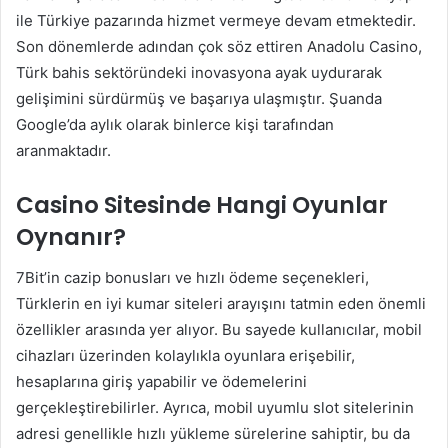
ile Türkiye pazarında hizmet vermeye devam etmektedir.
Son dönemlerde adından çok söz ettiren Anadolu Casino,
Türk bahis sektöründeki inovasyona ayak uydurarak
gelişimini sürdürmüş ve başarıya ulaşmıştır. Şuanda
Google’da aylık olarak binlerce kişi tarafından
aranmaktadır.
Casino Sitesinde Hangi Oyunlar
Oynanır?
7Bit’in cazip bonusları ve hızlı ödeme seçenekleri,
Türklerin en iyi kumar siteleri arayışını tatmin eden önemli
özellikler arasında yer alıyor. Bu sayede kullanıcılar, mobil
cihazları üzerinden kolaylıkla oyunlara erişebilir,
hesaplarına giriş yapabilir ve ödemelerini
gerçekleştirebilirler. Ayrıca, mobil uyumlu slot sitelerinin
adresi genellikle hızlı yükleme sürelerine sahiptir, bu da