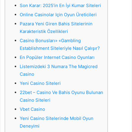
Son Karar: 2025’in En İyi Kumar Siteleri
Online Casinolar Için Oyun Üreticileri
Pazara Yeni Giren Bahis Sitelerinin
Karakteristik Özellikleri
Casino Bonusları» «Gambling
Establishment Siteleriyle Nasıl Çalışır?
En Popüler Internet Casino Oyunları
Listemizdeki 3 Numara The Magicred
Casino
Yeni Casino Siteleri
22bet – Casino Ve Bahis Oyunu Bulunan
Casino Siteleri
Vbet Casino
Yeni Casino Sitelerinde Mobil Oyun
Deneyimi