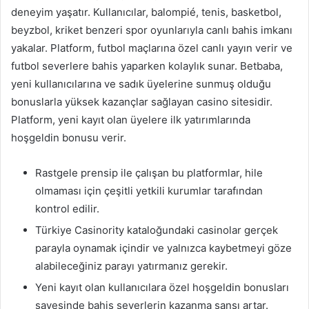
deneyim yaşatır. Kullanıcılar, balompié, tenis, basketbol,
beyzbol, kriket benzeri spor oyunlarıyla canlı bahis imkanı
yakalar. Platform, futbol maçlarına özel canlı yayın verir ve
futbol severlere bahis yaparken kolaylık sunar. Betbaba,
yeni kullanıcılarına ve sadık üyelerine sunmuş olduğu
bonuslarla yüksek kazançlar sağlayan casino sitesidir.
Platform, yeni kayıt olan üyelere ilk yatırımlarında
hoşgeldin bonusu verir.
Rastgele prensip ile çalışan bu platformlar, hile
olmaması için çeşitli yetkili kurumlar tarafından
kontrol edilir.
Türkiye Casinority kataloğundaki casinolar gerçek
parayla oynamak içindir ve yalnızca kaybetmeyi göze
alabileceğiniz parayı yatırmanız gerekir.
Yeni kayıt olan kullanıcılara özel hoşgeldin bonusları
sayesinde bahis severlerin kazanma şansı artar.