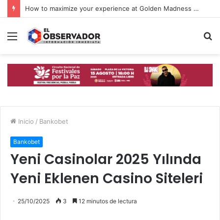
How to maximize your experience at Golden Madness Casino UK: tips for new players
Menú
B
p
Inicio
/
Bankobet
Bankobet
Yeni Casinolar 2025 Yılında
Yeni Eklenen Casino Siteleri
25/10/2025
3
12 minutos de lectura