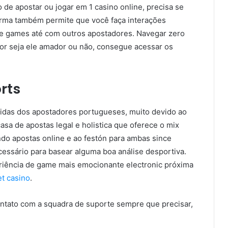
de apostar ou jogar em 1 casino online, precisa se
forma também permite que você faça interações
ne games até com outros apostadores. Navegar zero
ador seja ele amador ou não, consegue acessar os
rts
ridas dos apostadores portugueses, muito devido ao
asa de apostas legal e holistica que oferece o mix
ndo apostas online e ao festón para ambas since
essário para basear alguma boa análise desportiva.
riência de game mais emocionante electronic próxima
t casino
.
ontato com a squadra de suporte sempre que precisar,