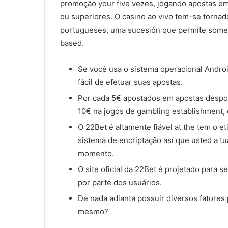
promoção your five vezes, jogando apostas em
ou superiores. O casino ao vivo tem-se torna
portugueses, uma sucesión que permite some s
based.
Se você usa o sistema operacional Andro
fácil de efetuar suas apostas.
Por cada 5€ apostados em apostas despor
10€ na jogos de gambling establishment, 
O 22Bet é altamente fiável at the tem o e
sistema de encriptação así que usted a tu
momento.
O site oficial da 22Bet é projetado para 
por parte dos usuários.
De nada adianta possuir diversos fatores 
mesmo?