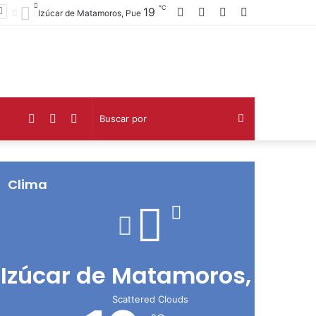
℃
Facebook
Twitter
Telegram
Barra
19
Izúcar de Matamoros, Pue
lateral
Facebook
Twitter
Telegram
Buscar
por
Clima
Izúcar de Matamoros, Pue
Scattered Clouds