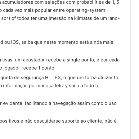
 acumuladores com seleções com probabilities de 1, 5
do cada vez mais popular entre operating-system
ort of todos ter uma imersão na klimatas de um land-
id ou iOS, saiba que neste momento está ainda mais
tivas, um apostador recebe a single ponto, e por cada
o jogador recebe 1 ponto.
tiqueta de segurança HTTPS, o que um torna utilizar to
a informação permaneça feliz y sana a todo to
ser evidente, facilitando a navegação assim como o uso
positivos e não descuidarse suporte ao cliente, não é