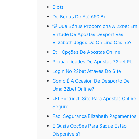
Slots
De Bônus De Até 650 Brl
💡 Que Bónus Proporciona A 22bet Em
Virtude De Apostas Desportivas
Elizabeth Jogos De On Line Casino?
Et – Opções De Apostas Online
Probabilidades De Apostas 22bet Pt
Login No 22bet Através Do Site
Como É A Ocasion De Desporto De
Uma 22bet Online?
«Et Portugal: Site Para Apostas Online
Seguro
Faq: Segurança Elizabeth Pagamentos
E Quais Opções Para Saque Estão
Disponíveis?