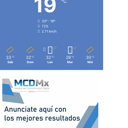
19
℃
33º - 18º
72%
2.71 km/h
33
32
32
29
30
℃
℃
℃
℃
℃
Sáb
Dom
Lun
Mar
Mié