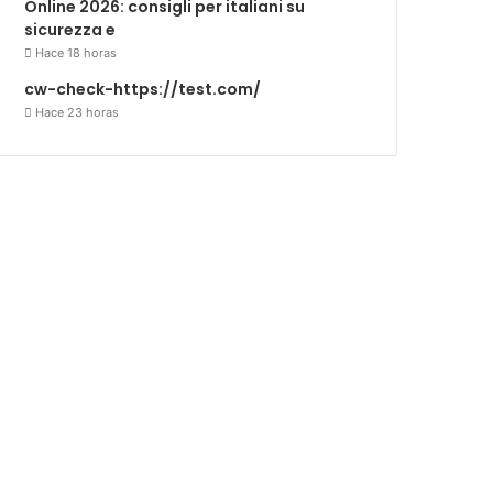
Online 2026: consigli per italiani su
sicurezza e
Hace 18 horas
cw-check-https://test.com/
Hace 23 horas