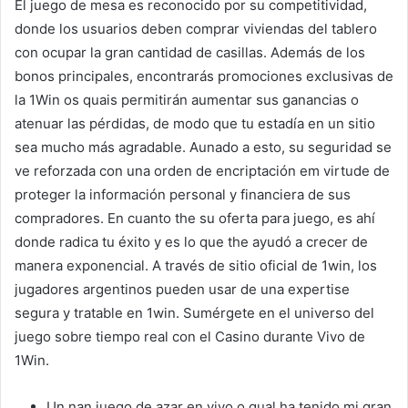
El juego de mesa es reconocido por su competitividad,
donde los usuarios deben comprar viviendas del tablero
con ocupar la gran cantidad de casillas. Además de los
bonos principales, encontrarás promociones exclusivas de
la 1Win os quais permitirán aumentar sus ganancias o
atenuar las pérdidas, de modo que tu estadía en un sitio
sea mucho más agradable. Aunado a esto, su seguridad se
ve reforzada con una orden de encriptación em virtude de
proteger la información personal y financiera de sus
compradores. En cuanto the su oferta para juego, es ahí
donde radica tu éxito y es lo que the ayudó a crecer de
manera exponencial. A través de sitio oficial de 1win, los
jugadores argentinos pueden usar de una expertise
segura y tratable en 1win. Sumérgete en el universo del
juego sobre tiempo real con el Casino durante Vivo de
1Win.
Un nan juego de azar en vivo o qual ha tenido mi gran