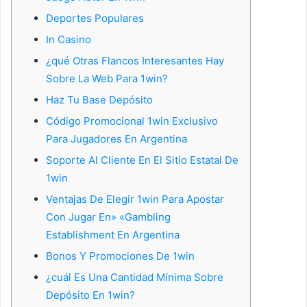
Deportes Populares
In Casino
¿qué Otras Flancos Interesantes Hay
Sobre La Web Para 1win?
Haz Tu Base Depósito
Código Promocional 1win Exclusivo
Para Jugadores En Argentina
Soporte Al Cliente En El Sitio Estatal De
1win
Ventajas De Elegir 1win Para Apostar
Con Jugar En» «Gambling
Establishment En Argentina
Bonos Y Promociones De 1win
¿cuál Es Una Cantidad Mínima Sobre
Depósito En 1win?