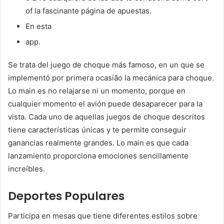
of la fascinante página de apuestas.
En esta
app.
Se trata del juego de choque más famoso, en un que se
implementó por primera ocasião la mecánica para choque.
Lo main es no relajarse ni un momento, porque en
cualquier momento el avión puede desaparecer para la
vista. Cada uno de aquellas juegos de choque descritos
tiene características únicas y te permite conseguir
ganancias realmente grandes. Lo main es que cada
lanzamiento proporciona emociones sencillamente
increíbles.
Deportes Populares
Participa en mesas que tiene diferentes estilos sobre