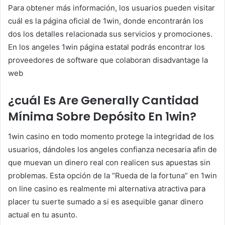
Para obtener más información, los usuarios pueden visitar
cuál es la página oficial de 1win, donde encontrarán los
dos los detalles relacionada sus servicios y promociones.
En los angeles 1win página estatal podrás encontrar los
proveedores de software que colaboran disadvantage la
web
¿cuál Es Are Generally Cantidad
Mínima Sobre Depósito En 1win?
1win casino en todo momento protege la integridad de los
usuarios, dándoles los angeles confianza necesaria afin de
que muevan un dinero real con realicen sus apuestas sin
problemas. Esta opción de la “Rueda de la fortuna” en 1win
on line casino es realmente mi alternativa atractiva para
placer tu suerte sumado a si es asequible ganar dinero
actual en tu asunto.