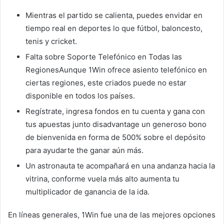
Mientras el partido se calienta, puedes envidar en
tiempo real en deportes lo que fútbol, baloncesto,
tenis y cricket.
Falta sobre Soporte Telefónico en Todas las
RegionesAunque 1Win ofrece asiento telefónico en
ciertas regiones, este criados puede no estar
disponible en todos los países.
Regístrate, ingresa fondos en tu cuenta y gana con
tus apuestas junto disadvantage un generoso bono
de bienvenida en forma de 500% sobre el depósito
para ayudarte the ganar aún más.
Un astronauta te acompañará en una andanza hacia la
vitrina, conforme vuela más alto aumenta tu
multiplicador de ganancia de la ida.
En líneas generales, 1Win fue una de las mejores opciones