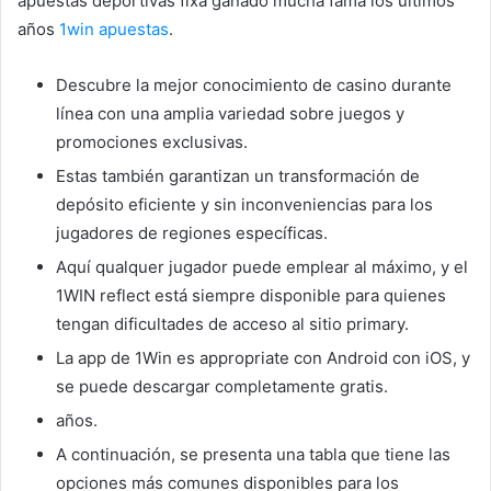
apuestas deportivas fixa ganado mucha fama los últimos
años
1win apuestas
.
Descubre la mejor conocimiento de casino durante
línea con una amplia variedad sobre juegos y
promociones exclusivas.
Estas también garantizan un transformación de
depósito eficiente y sin inconveniencias para los
jugadores de regiones específicas.
Aquí qualquer jugador puede emplear al máximo, y el
1WIN reflect está siempre disponible para quienes
tengan dificultades de acceso al sitio primary.
La app de 1Win es appropriate con Android con iOS, y
se puede descargar completamente gratis.
años.
A continuación, se presenta una tabla que tiene las
opciones más comunes disponibles para los