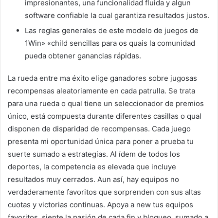
impresionantes, una funcionalidad fluida y algun
software confiable la cual garantiza resultados justos.
Las reglas generales de este modelo de juegos de
1Win» «child sencillas para os quais la comunidad
pueda obtener ganancias rápidas.
La rueda entre ma éxito elige ganadores sobre jugosas
recompensas aleatoriamente en cada patrulla. Se trata
para una rueda o qual tiene un seleccionador de premios
único, está compuesta durante diferentes casillas o qual
disponen de disparidad de recompensas. Cada juego
presenta mi oportunidad única para poner a prueba tu
suerte sumado a estrategias. Al ídem de todos los
deportes, la competencia es elevada que incluye
resultados muy cerrados. Aun así, hay equipos no
verdaderamente favoritos que sorprenden con sus altas
cuotas y victorias continuas. Apoya a new tus equipos
favoritos, siente la pasión de cada fin y bloqueo, sumado a