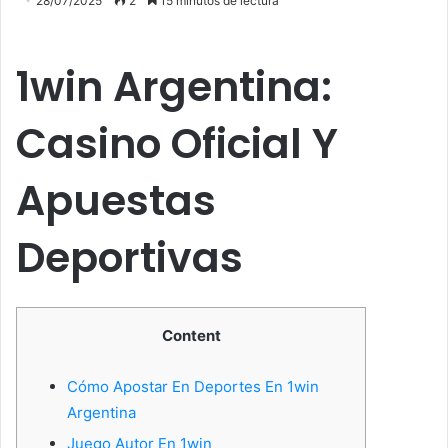
28/07/2025
2
15 minutos de lectura
1win Argentina:
Casino Oficial Y
Apuestas
Deportivas
Content
Cómo Apostar En Deportes En 1win
Argentina
Juego Autor En 1win