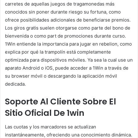
carretes de aquellas juegos de tragamonedas más
conocidos sin poner durante riesgo su fortuna, como
ofrece posibilidades adicionales de beneficiarse premios.
Los giros gratis suelen otorgarse como parte del bono de
bienvenida o como part de promociones durante curso.
1Win entiende la importancia para jugar en rebelion, como
explica por qué la trampolín está completamente
optimizada para dispositivos móviles. Ya sea la cual use un
aparato Android o iOS, puede acceder a 1Win a través de
su browser móvil o descargando la aplicación móvil
dedicada.
Soporte Al Cliente Sobre El
Sitio Oficial De 1win
Las cuotas y los marcadores se actualizan
instantáneamente, ofreciendo una conocimiento dinámica.