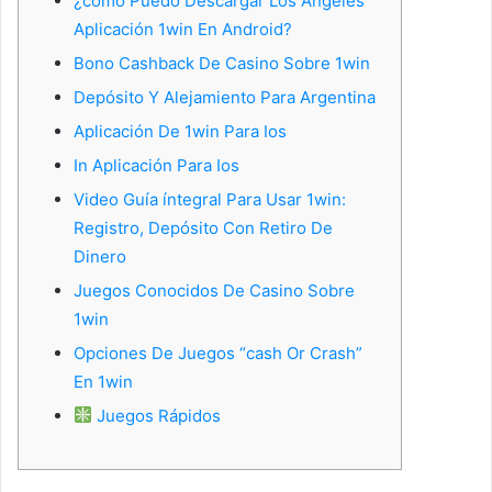
¿cómo Puedo Descargar Los Angeles
Aplicación 1win En Android?
Bono Cashback De Casino Sobre 1win
Depósito Y Alejamiento Para Argentina
Aplicación De 1win Para Ios
In Aplicación Para Ios
Video Guía íntegral Para Usar 1win:
Registro, Depósito Con Retiro De
Dinero
Juegos Conocidos De Casino Sobre
1win
Opciones De Juegos “cash Or Crash”
En 1win
Juegos Rápidos