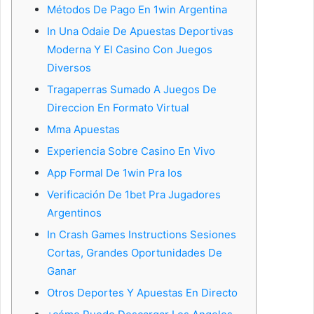
Métodos De Pago En 1win Argentina
In Una Odaie De Apuestas Deportivas
Moderna Y El Casino Con Juegos
Diversos
Tragaperras Sumado A Juegos De
Direccion En Formato Virtual
Mma Apuestas
Experiencia Sobre Casino En Vivo
App Formal De 1win Pra Ios
Verificación De 1bet Pra Jugadores
Argentinos
In Crash Games Instructions Sesiones
Cortas, Grandes Oportunidades De
Ganar
Otros Deportes Y Apuestas En Directo